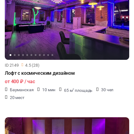
ID 2149
4.5 (28)
Лофт с космическим дизайном
от
400 ₽
/ час
Бауманская
10 мин
30 чел
65 м
площадь
2
20 мест