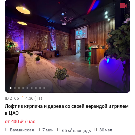
ID 2166
4.36 (11)
Лофт из кирпича и дерева со своей верандой и грилем
в ЦАО
от
400 ₽
/ час
Бауманская
7 мин
30 чел
65 м
площадь
2