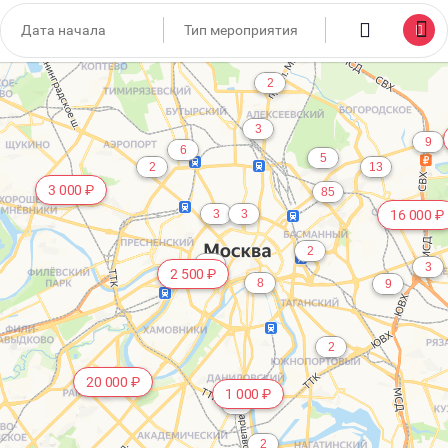
1 000 ₽
2
2
3
9
6
5
2
13
3 000 ₽
85
3
3
16 000 ₽
2
10
3
2 500 ₽
8
9
2
20 000 ₽
1 000 ₽
6
2