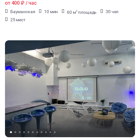
от
400 ₽
/ час
Бауманская
10 мин
30 чел
60 м
площадь
2
25 мест