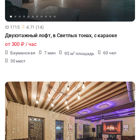
ID 1715
4.71 (14)
Двухэтажный лофт, в Светлых тонах, с караоке
от
300 ₽
/ час
Бауманская
7 мин
60 чел
95 м
площадь
2
30 мест