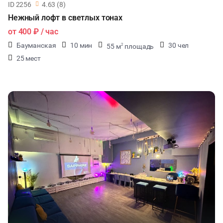
ID 2256
4.63 (8)
Нежный лофт в светлых тонах
от
400 ₽
/ час
Бауманская
10 мин
30 чел
55 м
площадь
2
25 мест