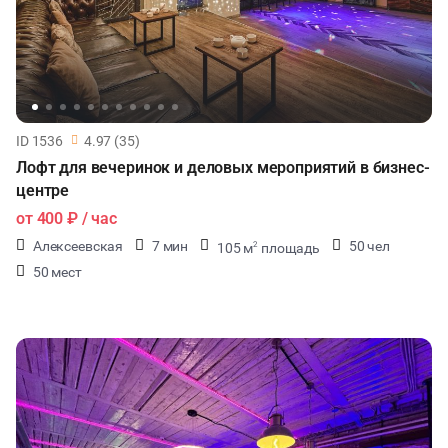
ID 1536
4.97 (35)
Лофт для вечеринок и деловых мероприятий в бизнес-
центре
от
400 ₽
/ час
Алексеевская
7 мин
50 чел
105 м
площадь
2
50 мест