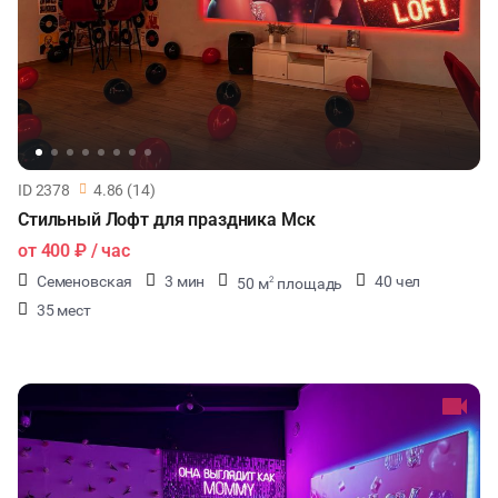
ID 2378
4.86 (14)
Стильный Лофт для праздника Мск
от
400 ₽
/ час
Семеновская
3 мин
40 чел
50 м
площадь
2
35 мест