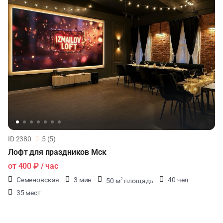
ID 2380
5 (5)
Лофт для праздников Мск
от
400 ₽
/ час
Семеновская
3 мин
40 чел
50 м
площадь
2
35 мест