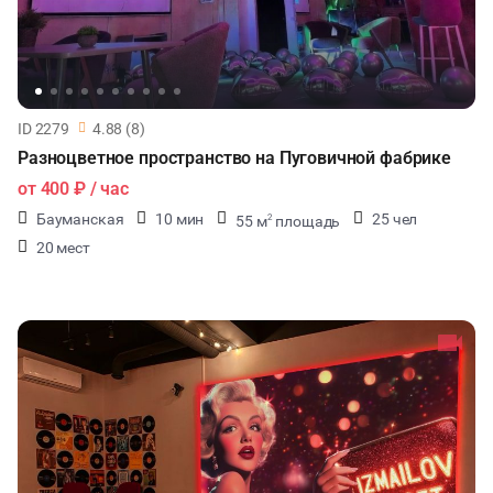
ID 2279
4.88 (8)
Разноцветное пространство на Пуговичной фабрике
от
400 ₽
/ час
Бауманская
10 мин
25 чел
55 м
площадь
2
20 мест