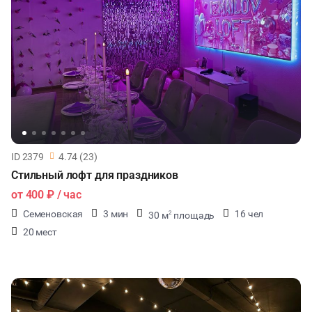
ID 2379
4.74 (23)
Стильный лофт для праздников
от
400 ₽
/ час
Семеновская
3 мин
16 чел
30 м
площадь
2
20 мест