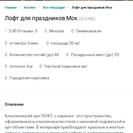
Главная
Каталог
Все площадки
Лофт для праздников Мск
Лофт для праздников Мск
(ID 2380)
Москва
Семеновская
5.00 Отзывы: 5
от метро 3 мин.
площадь 50 м
2
Количество гостей (до) 40
Посадочных мест (до) 35
потолок 4 м
Частной парковки нет
Городская парковка
Описание
от 400 ₽ за час
Классический зал ЛОФТ, с караоке - это пространство,
оформленное в классическом стиле с неоновой подсветкой и
арт-объектами. В интерьере преобладают красные и желтые
Тип мероприятия
оттенки, дополненные стильной мебелью и произведениями