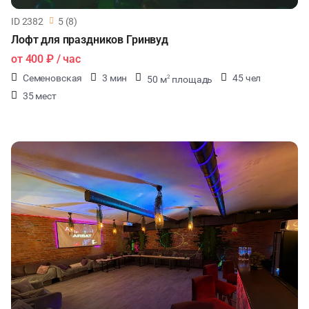
ID 2382
5 (8)
Лофт для праздников Гринвуд
от
400 ₽
/ час
Семеновская
3 мин
45 чел
50 м
площадь
2
35 мест