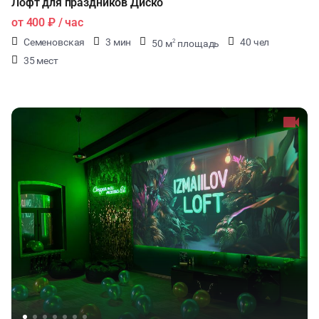
Лофт для праздников Диско
от
400 ₽
/ час
Семеновская
3 мин
40 чел
50 м
площадь
2
35 мест