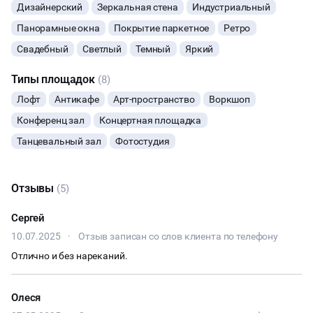
Дизайнерский
Зеркальная стена
Индустриальный
КУЛИНАРНЫЙ МАСТЕР-КЛАСС
Панорамные окна
Покрытие паркетное
Ретро
Свадебный
Светлый
Темный
Яркий
ФУРШЕТЫ
Типы площадок
(8)
КОНФЕРЕНЦИИ
Лофт
Антикафе
Арт-пространство
Воркшоп
Конференц зал
Концертная площадка
ДЕГУСТАЦИИ
Танцевальный зал
Фотостудия
ЧАЕПИТИЕ
Отзывы
(5)
ТИМБИЛДИНГ
Сергей
10.07.2025
·
Отзыв записан со слов клиента по телефону
Отлично и без нареканий.
Олеся