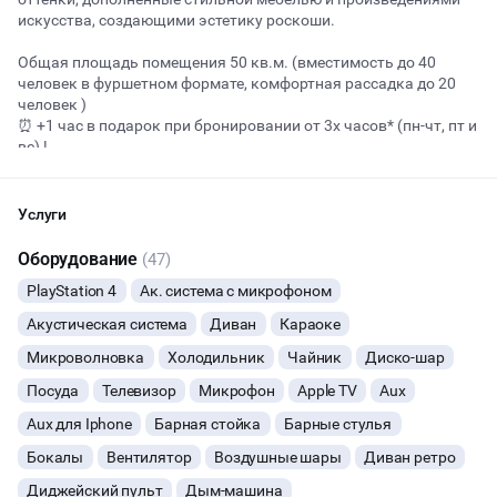
искусства, создающими эстетику роскоши.
Общая площадь помещения 50 кв.м. (вместимость до 40
Начало
Окончание
человек в фуршетном формате, комфортная рассадка до 20
ВЕЧЕРИНКИ
человек )
⏰ +1 чac в пoдaрок при бронировании от 3х чaсов* (пн-чт, пт и
ДЕНЬ РОЖДЕНИЯ
вс) !
🚀ПОЧЕМУ ВЫБИРАЮТ ИМЕННО НАС:
ДЕВИЧНИК
Услуги
— Метро Семеновская рядом (3 минуты пешком)
— Просторная локация с большими окнами (3й этаж)
ДЕТСКИЕ ПРАЗДНИКИ
Оборудование
(47)
— Нет ограничений по шуму (можно петь и танцевать до утра,
PlayStation 4
Ак. система с микрофоном
профессиональная шумоизоляция между залами)
ОСТАВИТЬ ЗАЯВКУ
СВАДЬБЫ
— Новый дизайн, диско шар, светомузыка и неон, мягкие
Акустическая система
Диван
Караоке
диваны, просторные столы, стильные фотозоны
Вы можете отменить заявку в любой момент, это бесплатно
— Большой экран (от 3м), караоке с 2 микрофонами (+доп.
Микроволновка
Холодильник
Чайник
Диско-шар
КОРПОРАТИВЫ
или поменять параметры с нашим менеджером после того, как
микрофоны по запросу)
Посуда
Телевизор
Микрофон
Apple TV
Aux
оставите заявку
— Мощные кондиционер и вытяжка (никакой духоты и
запахов)
ДЕЛОВЫЕ МЕРОПРИЯТИЯ
Aux для Iphone
Барная стойка
Барные стулья
🔥
7 человек интересовались этой площадкой сегодня
Бокалы
Вентилятор
Воздушные шары
Диван ретро
✨В СТОИМОСТЬ АРЕНДЫ ВКЛЮЧЕНО:
КВАРТИРНИКИ
Профессиональное звуковое оборудование и караоке
Диджейский пульт
Дым-машина