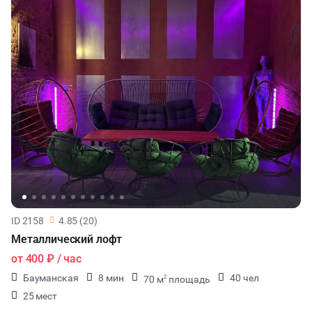
ID 2158
4.85 (20)
Металлический лофт
от
400 ₽
/ час
Бауманская
8 мин
40 чел
70 м
площадь
2
25 мест