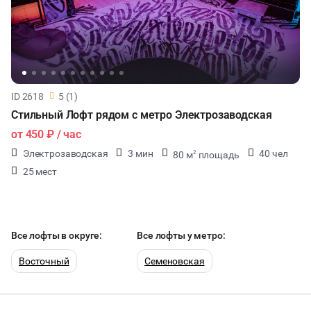
ID 2618
5 (1)
Стильный Лофт рядом с метро Электрозаводская
от
450 ₽
/ час
Электрозаводская
3 мин
40 чел
80 м
площадь
2
25 мест
Все лофты в округе:
Все лофты у метро:
Восточный
Семеновская