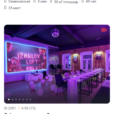
Семеновская
3 мин
40 чел
50 м
площадь
2
35 мест
ID 2381
4.93 (15)