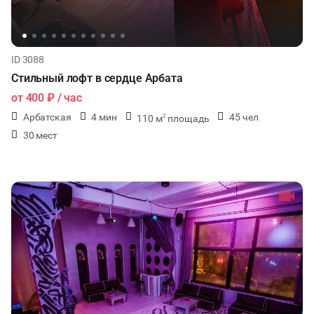
ID 3088
Стильный лофт в сердце Арбата
от
400 ₽
/ час
Арбатская
4 мин
45 чел
110 м
площадь
2
30 мест