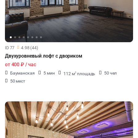
ID 77
4.98 (44)
Двухуровневый лофт с двориком
от
400 ₽
/ час
Бауманская
5 мин
50 чел
112 м
площадь
2
50 мест