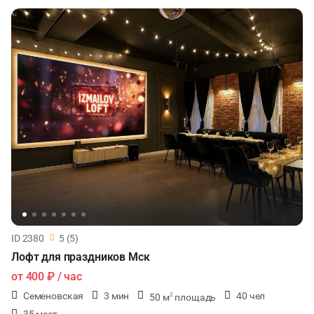
ID 2380
5 (5)
Лофт для праздников Мск
от
400 ₽
/ час
Семеновская
3 мин
40 чел
50 м
площадь
2