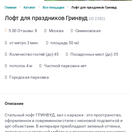
Главная
Каталог
Все площадки
Лофт для праздников Гринвуд
Лофт для праздников Гринвуд
(ID 2382)
Москва
Семеновская
5.00 Отзывы: 8
от метро 3 мин.
площадь 50 м
2
Количество гостей (до) 45
Посадочных мест (до) 35
потолок 4 м
Частной парковки нет
Городская парковка
Описание
от 400 ₽ за час
Стильный лофт ГРИНВУД, зал с караоке - это пространство,
оформленное в современном стиле с неоновой подсветкой и
арт-объектами. В интерьере преобладают зеленый оттенки,
Тип мероприятия
дополненные стильной мебелью и произведениями искусства,