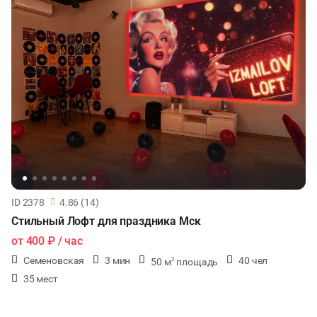
ID 2378
4.86 (14)
Стильный Лофт для праздника Мск
от
400 ₽
/ час
Семеновская
3 мин
40 чел
50 м
площадь
2
35 мест