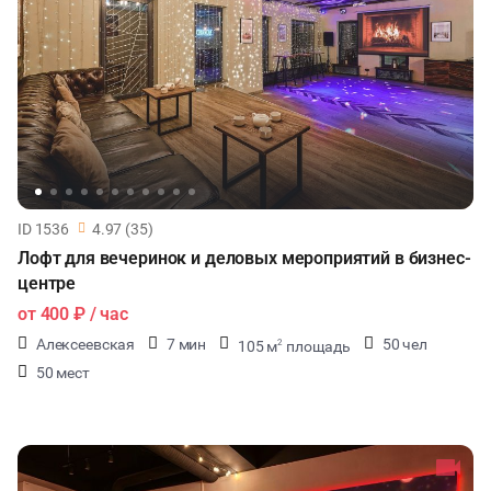
ID 1536
4.97 (35)
Лофт для вечеринок и деловых мероприятий в бизнес-
центре
от
400 ₽
/ час
Алексеевская
7 мин
50 чел
105 м
площадь
2
50 мест