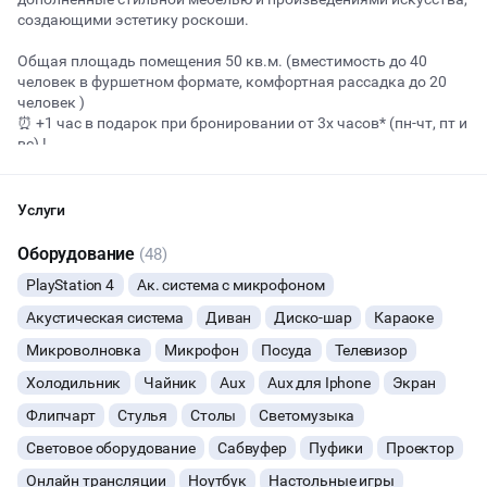
создающими эстетику роскоши.
Общая площадь помещения 50 кв.м. (вместимость до 40
Начало
Окончание
человек в фуршетном формате, комфортная рассадка до 20
ВЕЧЕРИНКИ
человек )
⏰ +1 чac в пoдaрок при бронировании от 3х чaсов* (пн-чт, пт и
ДЕНЬ РОЖДЕНИЯ
вс) !
🚀ПОЧЕМУ ВЫБИРАЮТ ИМЕННО НАС:
ДЕВИЧНИК
Услуги
— Метро Семеновская рядом (3 минуты пешком)
— Просторная локация с большими окнами (3й этаж)
ДЕТСКИЕ ПРАЗДНИКИ
Оборудование
(48)
— Нет ограничений по шуму (можно петь и танцевать до утра,
PlayStation 4
Ак. система с микрофоном
профессиональная шумоизоляция между залами)
ОСТАВИТЬ ЗАЯВКУ
СВАДЬБЫ
— Новый дизайн, диско шар, светомузыка и неон, мягкие
Акустическая система
Диван
Диско-шар
Караоке
диваны, просторные столы, стильные фотозоны
Вы можете отменить заявку в любой момент, это бесплатно
— Большой экран (от 3м), караоке с 2 микрофонами (+доп.
Микроволновка
Микрофон
Посуда
Телевизор
КОРПОРАТИВЫ
или поменять параметры с нашим менеджером после того, как
микрофоны по запросу)
Холодильник
Чайник
Aux
Aux для Iphone
Экран
оставите заявку
— Мощные кондиционер и вытяжка (никакой духоты и
запахов)
ДЕЛОВЫЕ МЕРОПРИЯТИЯ
Флипчарт
Стулья
Столы
Светомузыка
🔥
7 человек интересовались этой площадкой сегодня
Световое оборудование
Сабвуфер
Пуфики
Проектор
✨В СТОИМОСТЬ АРЕНДЫ ВКЛЮЧЕНО:
КВАРТИРНИКИ
Профессиональное звуковое оборудование и караоке
Онлайн трансляции
Ноутбук
Настольные игры