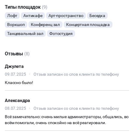
Типы площадок
(9)
КУЛИНАРНЫЙ МАСТЕР-КЛАСС
Лофт
Антикафе
Арт-пространство
Беседка
Воркшоп
Конференц зал
Концертная площадка
ФУРШЕТЫ
Танцевальный зал
Фотостудия
КОНФЕРЕНЦИИ
Отзывы
(8)
ДЕГУСТАЦИИ
Джулета
ЧАЕПИТИЕ
09.07.2025
·
Отзыв записан со слов клиента по телефону
Классно было!
ТИМБИЛДИНГ
Александра
08.07.2025
·
Отзыв записан со слов клиента по телефону
Всё замечательно: очень милые администраторы, общались, во
всём помогали, очень спокойно на всё реагировали.