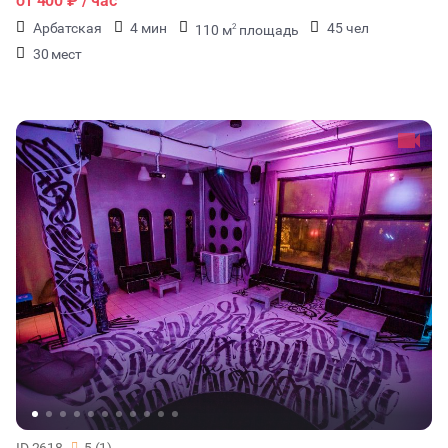
от
400 ₽
/ час
Арбатская
4 мин
45 чел
110 м
площадь
2
30 мест