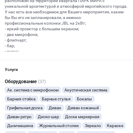
расположен на территории квартала ПАРК МИРА с
уникальной архитектурой и атмосферой европейского города.
У нас есть все необходимое для Вашего мероприятия, каким
бы Вы его не запланировали, а именно:
Начало
Окончание
профессиональные колонки JBL на 2кВт;
ВЕЧЕРИНКИ
- яркий проектор с большим экраном;
- два микрофона;
ДЕНЬ РОЖДЕНИЯ
- флипчарт;
- бар;
- сцена;
ДЕВИЧНИК
- подиум;
- стульев до 50 штук;
ДЕТСКИЕ ПРАЗДНИКИ
- посуда;
Услуги
- меловая стена;
- 2 раздельных санузла
ОСТАВИТЬ ЗАЯВКУ
Оборудование
(37)
СВАДЬБЫ
- отдельный вход с улицы.
Ак. система с микрофоном
Акустическая система
Площадка прекрасно подходит для проведения вечеринок,
Вы можете отменить заявку в любой момент, это бесплатно
бизнес мероприятий и творческих мастер-классов.
КОРПОРАТИВЫ
Барная стойка
Барные стулья
Бокалы
или поменять параметры с нашим менеджером после того, как
В стоимость включено все необходимое оборудование, уборка
оставите заявку
оплачивается отдельно.
Грифельная доска
Диван
Диван кожаный
ДЕЛОВЫЕ МЕРОПРИЯТИЯ
🔥
14 человек интересовались этой площадкой сегодня
Диван ретро
Диско-шар
Доска маркерная
ВСЕ ЦЕНЫ ЗАВИСЯТ ОТ КОЛ-ВА ГОСТЕЙ И ФОРМАТА
МЕРОПРИЯТИЯ.
Дым-машина
Журнальный столик
Зеркало
Караоке
КВАРТИРНИКИ