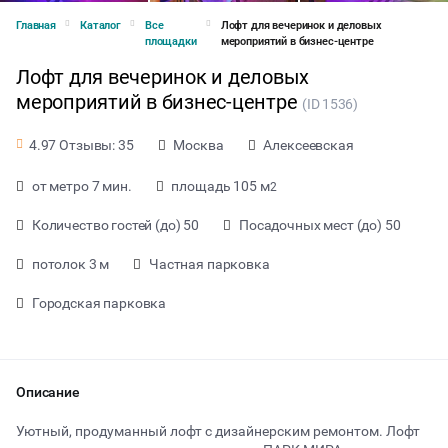
Главная
Каталог
Все
Лофт для вечеринок и деловых
площадки
мероприятий в бизнес-центре
Лофт для вечеринок и деловых
мероприятий в бизнес-центре
(ID 1536)
Москва
Алексеевская
4.97 Отзывы: 35
от метро 7 мин.
площадь 105 м
2
Количество гостей (до) 50
Посадочных мест (до) 50
потолок 3 м
Частная парковка
Городская парковка
от 400 ₽ за час
Описание
Уютный, продуманный лофт с дизайнерским ремонтом. Лофт
Тип мероприятия