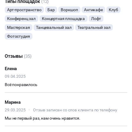
Типы площадок
(12)
Арт-пространство
Бар
Воркшоп
Антикафе
Клуб
КУЛИНАРНЫЙ МАСТЕР-КЛАСС
Конференц зал
Концертная площадка
Лофт
ФУРШЕТЫ
Мастерская
Танцевальный зал
Театральный зал
Фотостудия
КОНФЕРЕНЦИИ
ХАКАТОНЫ
Отзывы
(35)
Елена
ДЕГУСТАЦИИ
09.04.2025
ЧАЕПИТИЕ
Всё понравилось
ТИМБИЛДИНГ
Марина
29.03.2025
·
Отзыв записан со слов клиента по телефону
ПРЕЗЕНТАЦИЯ АВТО
Мы не первый раз, нам очень нравится.