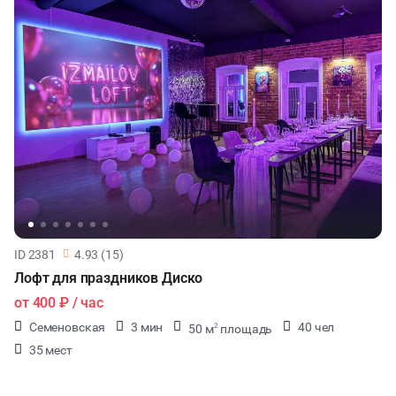
ID 2381
4.93 (15)
Лофт для праздников Диско
от
400 ₽
/ час
Семеновская
3 мин
40 чел
50 м
площадь
2
35 мест