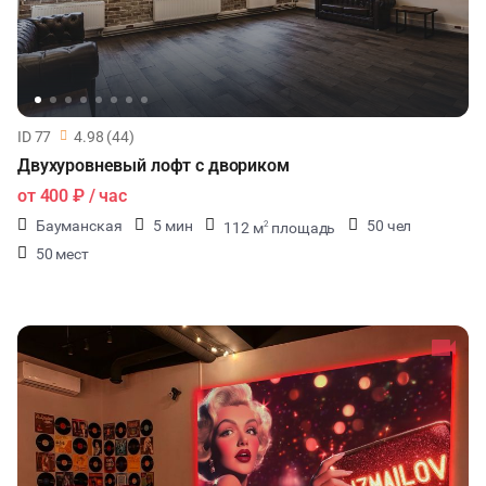
ID 77
4.98 (44)
Двухуровневый лофт с двориком
от
400 ₽
/ час
Бауманская
5 мин
50 чел
112 м
площадь
2
50 мест