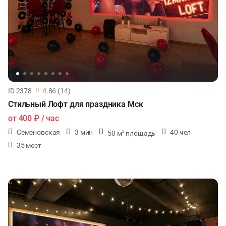
ID 2378
4.86 (14)
Стильный Лофт для праздника Мск
от
400 ₽
/ час
Семеновская
3 мин
40 чел
50 м
площадь
2
35 мест