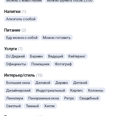
Можно с животными
Можно шуметь после 23:00
НОВЫЙ ГОД
Напитки
(1)
Алкоголь с собой
МАСТЕР-КЛАСС
Питание
(2)
СЕМИНАРЫ
Еду можно с собой
Можно готовить
ТАНЦЫ
Услуги
(7)
DJ Диджей
Бармен
Ведущий
Кейтеринг
ВЫСТАВКИ
Официанты
Помощник
Фотограф
КАСТИНГИ
Интерьер/стиль
(15)
Большие окна
Деловой
Дерево
Детский
КИНОПРОСМОТР
Дизайнерский
Индустриальный
Кирпич
Колонны
Линолеум
Панорамные окна
Ретро
Свадебный
НАСТОЛЬНЫЕ ИГРЫ
Светлый
Темный
Хиппи
РЕПЕТИЦИИ