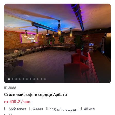
ID 3088
Стильный лофт в сердце Арбата
от
400 ₽
/ час
Арбатская
4 мин
45 чел
110 м
площадь
2