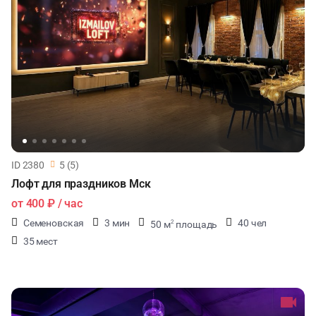
ID 2380
5 (5)
Лофт для праздников Мск
от
400 ₽
/ час
Семеновская
3 мин
40 чел
50 м
площадь
2
35 мест