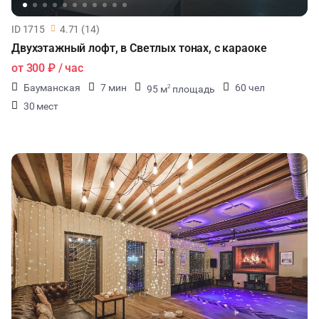
ID 1715
4.71 (14)
Двухэтажный лофт, в Светлых тонах, с караоке
от
300 ₽
/ час
Бауманская
7 мин
60 чел
95 м
площадь
2
30 мест