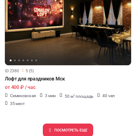
ID 2380
5 (5)
Лофт для праздников Мск
от
400 ₽
/ час
Семеновская
3 мин
40 чел
50 м
площадь
2
35 мест
ПОCМОТРЕТЬ ЕЩЕ