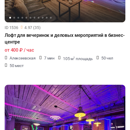
ID 1536
4.97 (35)
Лофт для вечеринок и деловых мероприятий в бизнес-
центре
от
400 ₽
/ час
Алексеевская
7 мин
50 чел
105 м
площадь
2
50 мест