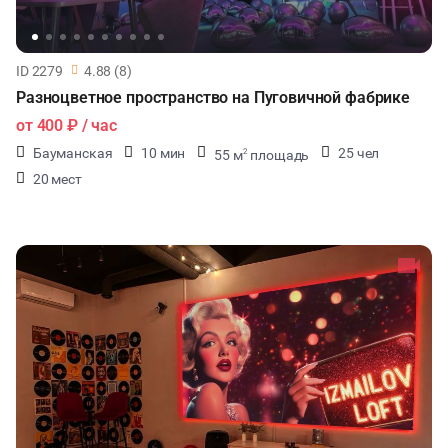
ID 2279
4.88 (8)
Разноцветное пространство на Пуговичной фабрике
от
400 ₽
/ час
Бауманская
10 мин
25 чел
55 м
площадь
2
20 мест