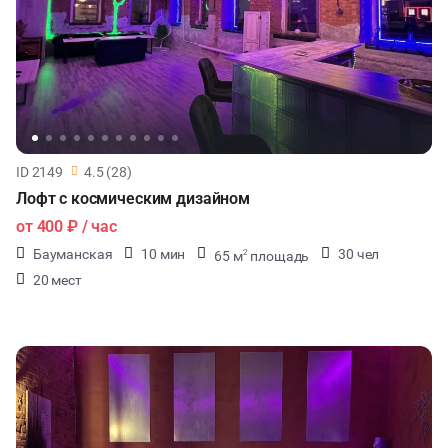
ID 2149
4.5 (28)
Лофт с космическим дизайном
от
400 ₽
/ час
Бауманская
10 мин
30 чел
65 м
площадь
2
20 мест