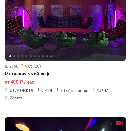
ID 2158
4.85 (20)
Металлический лофт
от
400 ₽
/ час
Бауманская
8 мин
40 чел
70 м
площадь
2
25 мест