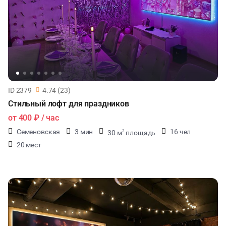
ID 2379
4.74 (23)
Стильный лофт для праздников
от
400 ₽
/ час
Семеновская
3 мин
16 чел
30 м
площадь
2
20 мест