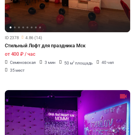
ID 2378
4.86 (14)
Стильный Лофт для праздника Мск
от
400 ₽
/ час
Семеновская
3 мин
40 чел
50 м
площадь
2
35 мест