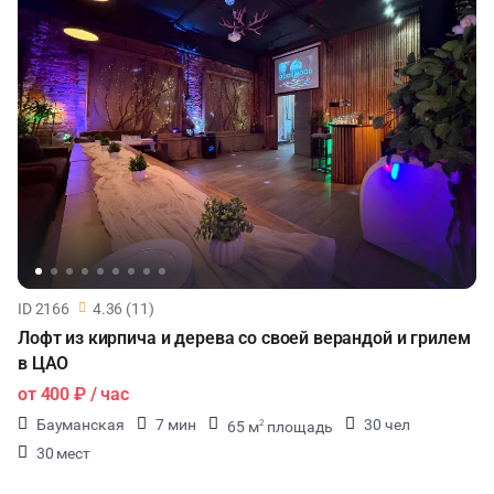
ID 2166
4.36 (11)
Лофт из кирпича и дерева со своей верандой и грилем
в ЦАО
от
400 ₽
/ час
Бауманская
7 мин
30 чел
65 м
площадь
2
30 мест