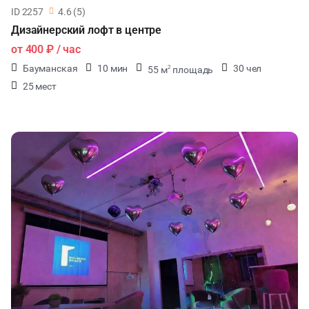
ID 2257
4.6 (5)
Дизайнерский лофт в центре
от
400 ₽
/ час
Бауманская
10 мин
30 чел
55 м
площадь
2
25 мест