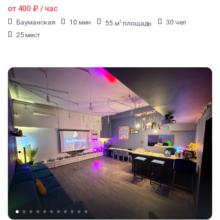
от
400 ₽
/ час
Бауманская
10 мин
30 чел
55 м
площадь
2
25 мест