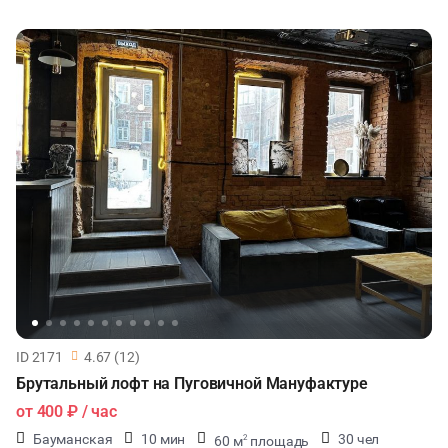
ID 2171
4.67 (12)
Брутальный лофт на Пуговичной Мануфактуре
от
400 ₽
/ час
Бауманская
10 мин
30 чел
60 м
площадь
2