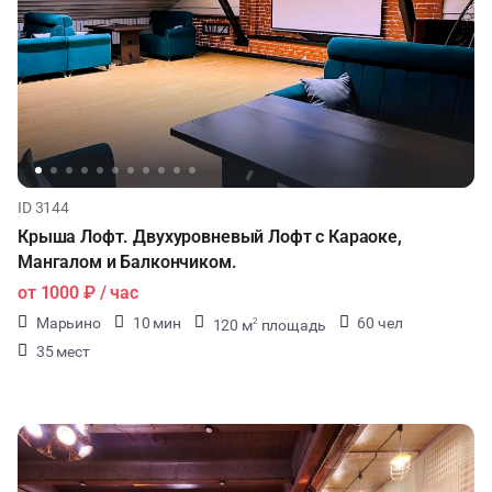
ID 3144
Крыша Лофт. Двухуровневый Лофт с Караоке,
Мангалом и Балкончиком.
от
1000 ₽
/ час
Марьино
10 мин
60 чел
120 м
площадь
2
35 мест