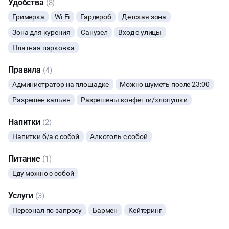
Удобства
(8)
ФОТОСЕССИИ
Гримерка
Wi-Fi
Гардероб
Детская зона
Зона для курения
Санузел
Вход с улицы
БАНКЕТЫ
Платная парковка
ЮБИЛЕЙ
Правила
(4)
Администратор на площадке
Можно шуметь после 23:00
ВЫПУСКНЫЕ
Разрешен кальян
Разрешены конфетти/хлопушки
МАЛЬЧИШНИК
Напитки
(2)
Напитки б/а с собой
Алкоголь с собой
ДИСКОТЕКА
Питание
(1)
НОВЫЙ ГОД
Еду можно с собой
Услуги
МАСТЕР-КЛАСС
(3)
Персонал по запросу
Бармен
Кейтеринг
СЕМИНАРЫ