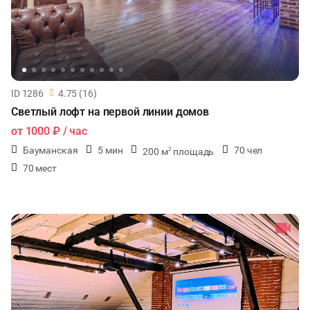
ID 1286
4.75 (16)
Светлый лофт на первой линии домов
от
1000 ₽
/ час
Бауманская
5 мин
70 чел
200 м
площадь
2
70 мест