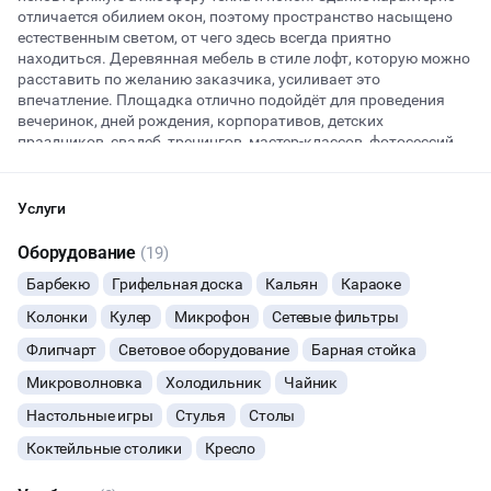
отличается обилием окон, поэтому пространство насыщено
естественным светом, от чего здесь всегда приятно
находиться. Деревянная мебель в стиле лофт, которую можно
Начало
Окончание
расставить по желанию заказчика, усиливает это
ВЕЧЕРИНКИ
впечатление. Площадка отлично подойдёт для проведения
вечеринок, дней рождения, корпоративов, детских
праздников, свадеб, тренингов, мастер-классов, фотосессий.
ДЕНЬ РОЖДЕНИЯ
Размеры лофта позволяют с комфортом принять до 100
гостей.
ДЕВИЧНИК
Услуги
Обязательна оплата уборки после мероприятия. При желании
можно заказать оформление зала, кейтеринг или услуги
Оборудование
ДЕТСКИЕ ПРАЗДНИКИ
(19)
фотографа. В лофте можно спокойно шуметь до поздней ночи,
Барбекю
Грифельная доска
Кальян
Караоке
разрешены кальян, конфетти и хлопушки. Если возникнут
ОСТАВИТЬ ЗАЯВКУ
СВАДЬБЫ
какие-то трудности, всегда можно обратиться к
Колонки
Кулер
Микрофон
Сетевые фильтры
администратору на площадке.
Вы можете отменить заявку в любой момент, это бесплатно
Флипчарт
Световое оборудование
Барная стойка
КОРПОРАТИВЫ
или поменять параметры с нашим менеджером после того, как
Конфигурация зала меняется в зависимости от предпочтений
Микроволновка
Холодильник
Чайник
оставите заявку
заказчика, а менеджер площадки поможет Вам в организации
любого мероприятия.
Настольные игры
ДЕЛОВЫЕ МЕРОПРИЯТИЯ
Стулья
Столы
🔥
11 человек интересовались этой площадкой сегодня
Коктейльные столики
Кресло
КВАРТИРНИКИ