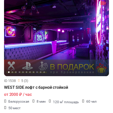
ID 1538
5 (3)
WEST SIDE лофт с барной стойкой
от
2000 ₽
/ час
Белорусская
8 мин
60 чел
120 м
площадь
2
50 мест