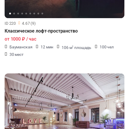
ID 220
4.67 (9)
Классическое лофт-пространство
от
1000 ₽
/ час
Бауманская
12 мин
100 чел
106 м
площадь
2
30 мест