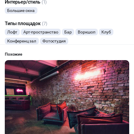
Интерьер/стиль
(1)
ФУРШЕТЫ
Большие окна
Типы площадок
(7)
КОНФЕРЕНЦИИ
Лофт
Арт-пространство
Бар
Воркшоп
Клуб
ТИМБИЛДИНГ
Конференц зал
Фотостудия
Похожие