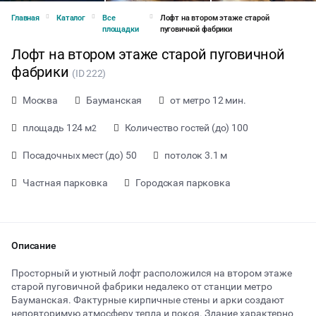
Главная
Каталог
Все
Лофт на втором этаже старой
площадки
пуговичной фабрики
Лофт на втором этаже старой пуговичной
фабрики
(ID 222)
Москва
Бауманская
от метро 12 мин.
площадь 124 м
Количество гостей (до) 100
2
Посадочных мест (до) 50
потолок 3.1 м
Частная парковка
Городская парковка
Описание
от 1500 ₽ за час
Просторный и уютный лофт расположился на втором этаже
старой пуговичной фабрики недалеко от станции метро
Бауманская. Фактурные кирпичные стены и арки создают
Тип мероприятия
неповторимую атмосферу тепла и покоя. Здание характерно