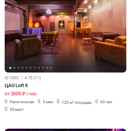
ID 1305
4.73 (11)
ЦАО Loft II
от
2000 ₽
/ час
Нагатинская
5 мин
60 чел
120 м
площадь
2
50 мест