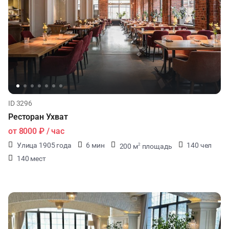
ID 3296
Ресторан Ухват
от
8000 ₽
/ час
Улица 1905 года
6 мин
140 чел
200 м
площадь
2
140 мест