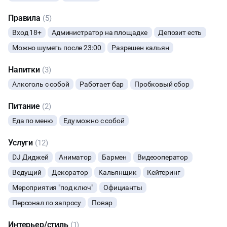
ВЫПУСКНЫЕ
Правила
(5)
Вход 18+
Администратор на площадке
Депозит есть
МАЛЬЧИШНИК
Можно шуметь после 23:00
Разрешен кальян
ДИСКОТЕКА
Напитки
(3)
Алкоголь с собой
Работает бар
Пробковый сбор
НОВЫЙ ГОД
Питание
(2)
ТАНЦЫ
Еда по меню
Еду можно с собой
Услуги
(12)
DJ Диджей
Аниматор
Бармен
Видеооператор
Ведущий
Декоратор
Кальянщик
Кейтеринг
Мероприятия "под ключ"
Официанты
Персонал по запросу
Повар
Интерьер/стиль
(1)