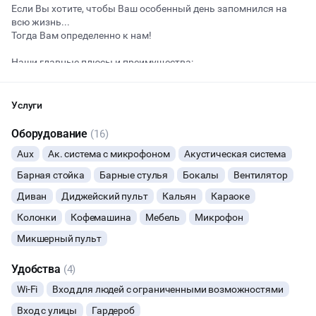
Если Вы хотите, чтобы Ваш особенный день запомнился на
всю жизнь...
Тогда Вам определенно к нам!
Начало
Окончание
ВЕЧЕРИНКИ
Наши главные плюсы и преимущества:
Мы проводим абсолютно любые виды мероприятий
ДЕНЬ РОЖДЕНИЯ
Размер нашего пространства составляет - 210 м²
Услуги
Вместимость составляет - 200+ человек
ДЕВИЧНИК
Есть возможность проводить мероприятия 24/7
Оборудование
(16)
Aux
Ак. система с микрофоном
Акустическая система
СВАДЬБЫ
Барная стойка
Барные стулья
Бокалы
Вентилятор
ДАННЫЙ ЛОФТ СЕЙЧАС НЕ АКТИВЕН
Диван
Диджейский пульт
Кальян
Караоке
КОРПОРАТИВЫ
Колонки
Кофемашина
Мебель
Микрофон
ОСТАВИТЬ ЗАЯВКУ
ФОТОСЕССИИ
Микшерный пульт
Вы можете отменить заявку в любой момент, это бесплатно
БАНКЕТЫ
Удобства
или поменять параметры с нашим менеджером после того, как
(4)
оставите заявку
Wi-Fi
Вход для людей с ограниченными возможностями
ЮБИЛЕЙ
🔥
9 человек интересовались этой площадкой сегодня
Вход с улицы
Гардероб