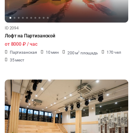
ID 2094
Лофт на Партизанской
от
8000 ₽
/ час
Партизанская
10 мин
170 чел
200 м
площадь
2
35 мест