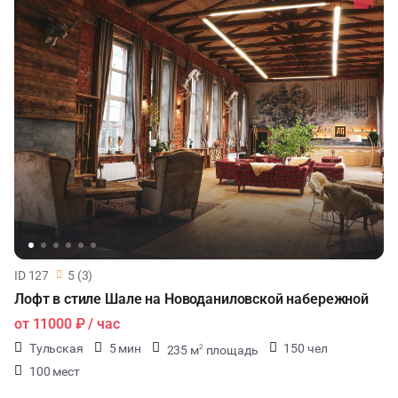
ID 127
5 (3)
Лофт в стиле Шале на Новоданиловской набережной
от
11000 ₽
/ час
Тульская
5 мин
150 чел
235 м
площадь
2
100 мест