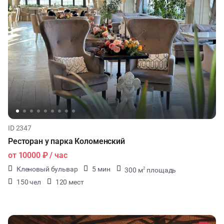
ID 2347
Ресторан у парка Коломенский
от
10000 ₽
/ час
Кленовый бульвар
5 мин
300 м
площадь
2
150 чел
120 мест