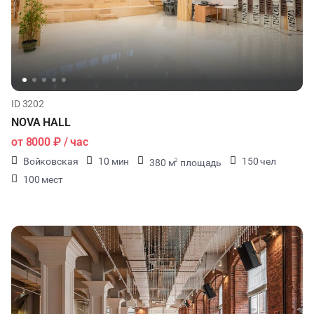
ID 3202
NOVA HALL
от
8000 ₽
/ час
Войковская
10 мин
150 чел
380 м
площадь
2
100 мест