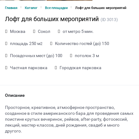
Главная
Каталог
Все площадки
Лофт для больших мероприятий
Лофт для больших мероприятий
(ID 3013)
Москва
Сокол
от метро 5 мин.
площадь 250 м
Количество гостей (до) 150
2
Посадочных мест (до) 100
потолок 3 м
Частная парковка
Городская парковка
Описание
Просторное, креативное, атмосферное пространство,
созданное в стиле американского бара для проведения самых
поистине крутых вечеринок, рейвов, after-party, фотосессий,
от 10000 ₽ за час
лекций, мастер-классов, дней рождения, свадеб и много
другого.
Тип мероприятия