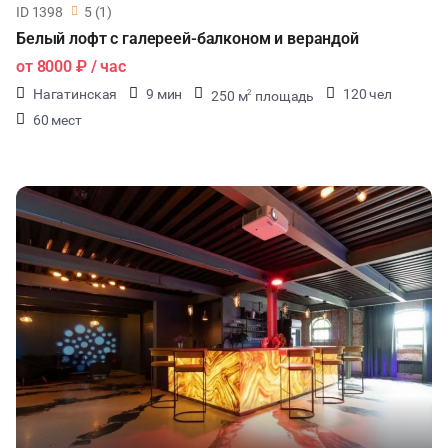
ID 1398
5 (1)
Белый лофт с галереей-балконом и верандой
от
8000 ₽
/ час
Нагатинская
9 мин
120 чел
250 м
площадь
2
60 мест