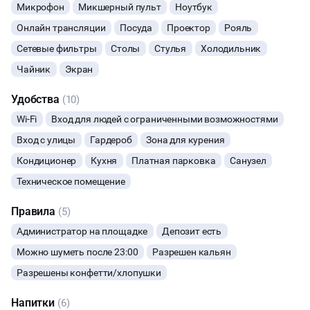
деловую встречу.
Микрофон
Микшерный пульт
Ноутбук
БАНКЕТЫ
Онлайн трансляции
Посуда
Проектор
Рояль
Сетевые фильтры
Столы
Стулья
Холодильник
ЮБИЛЕЙ
Чайник
Экран
ЙОГА И РАСТЯЖКА
Удобства
(10)
Wi-Fi
Вход для людей с ограниченными возможностями
ФИТНЕС
Вход с улицы
Гардероб
Зона для курения
ВЫПУСКНЫЕ
Кондиционер
Кухня
Платная парковка
Санузел
Техническое помещение
МАЛЬЧИШНИК
Правила
(5)
ДИСКОТЕКА
Администратор на площадке
Депозит есть
Можно шуметь после 23:00
Разрешен кальян
СВИДАНИЯ
Разрешены конфетти/хлопушки
НОВЫЙ ГОД
Напитки
(6)