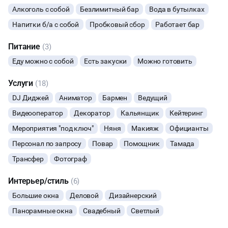
Алкоголь с собой
Безлимитный бар
Вода в бутылках
МАСТЕР-КЛАСС
Напитки б/а с собой
Пробковый сбор
Работает бар
СЕМИНАРЫ
Питание
(3)
Еду можно с собой
Есть закуски
Можно готовить
ТАНЦЫ
Услуги
(18)
ВЫСТАВКИ
DJ Диджей
Аниматор
Бармен
Ведущий
Видеооператор
Декоратор
Кальянщик
Кейтеринг
КАСТИНГИ
Мероприятия "под ключ"
Няня
Макияж
Официанты
Персонал по запросу
Повар
Помощник
Тамада
КИНОПРОСМОТР
Трансфер
Фотограф
НАСТОЛЬНЫЕ ИГРЫ
Интерьер/стиль
(6)
РЕПЕТИЦИИ
Большие окна
Деловой
Дизайнерский
Панорамные окна
Свадебный
Светлый
КУЛИНАРНЫЙ МАСТЕР-КЛАСС