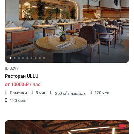
ID 3297
Ресторан ULLU
от
10000 ₽
/ час
Раменки
5 мин
120 чел
250 м
площадь
2
120 мест