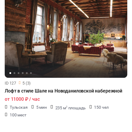
ID 127
5 (3)
Лофт в стиле Шале на Новоданиловской набережной
от
11000 ₽
/ час
Тульская
5 мин
150 чел
235 м
площадь
2
100 мест