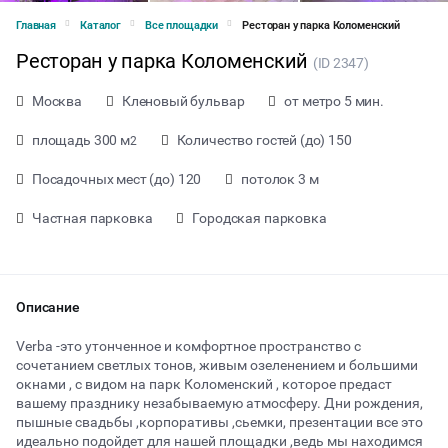
Главная
Каталог
Все площадки
Ресторан у парка Коломенский
Ресторан у парка Коломенский
(ID 2347)
Москва
Кленовый бульвар
от метро 5 мин.
площадь 300 м
Количество гостей (до) 150
2
Посадочных мест (до) 120
потолок 3 м
Частная парковка
Городская парковка
Описание
Verba -это утонченное и комфортное пространство с
сочетанием светлых тонов, живым озеленением и большими
окнами , с видом на парк Коломенский , которое предаст
от 10000 ₽ за час
вашему празднику незабываемую атмосферу. Дни рождения,
пышные свадьбы ,корпоративы ,сьемки, презентации все это
идеально подойдет для нашей площадки ,ведь мы находимся
Тип мероприятия