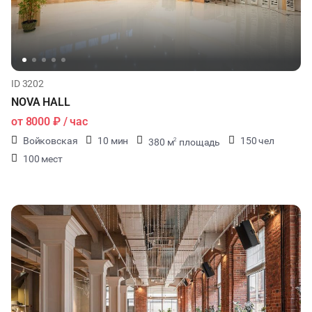
ID 3202
NOVA HALL
от
8000 ₽
/ час
Войковская
10 мин
150 чел
380 м
площадь
2
100 мест