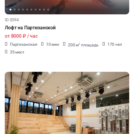
ID 2094
Лофт на Партизанской
от
8000 ₽
/ час
Партизанская
10 мин
170 чел
200 м
площадь
2
35 мест