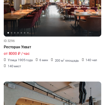
ID 3296
Ресторан Ухват
от
8000 ₽
/ час
Улица 1905 года
6 мин
140 чел
200 м
площадь
2
140 мест