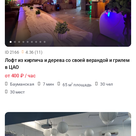
ID 2166
4.36 (11)
Лофт из кирпича и дерева со своей верандой и грилем
в ЦАО
от
400 ₽
/ час
Бауманская
7 мин
30 чел
65 м
площадь
2
30 мест