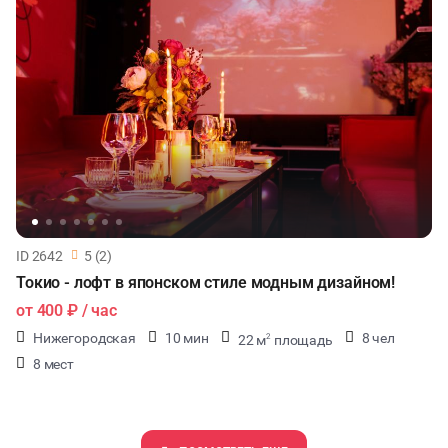
ID 2642
5 (2)
Токио - лофт в японском стиле модным дизайном!
от
400 ₽
/ час
Нижегородская
10 мин
8 чел
22 м
площадь
2
8 мест