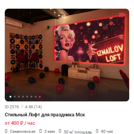
ID 2378
4.86 (14)
Стильный Лофт для праздника Мск
от
400 ₽
/ час
Семеновская
3 мин
40 чел
50 м
площадь
2