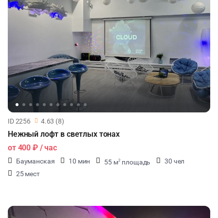
ID 2256
4.63 (8)
Нежный лофт в светлых тонах
от
400 ₽
/ час
Бауманская
10 мин
30 чел
55 м
площадь
2
25 мест