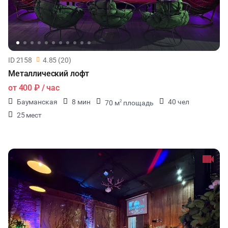
ID 2158
4.85 (20)
Металлический лофт
от
400 ₽
/ час
Бауманская
8 мин
40 чел
70 м
площадь
2
25 мест