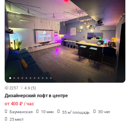
ID 2257
4.6 (5)
Дизайнерский лофт в центре
от
400 ₽
/ час
Бауманская
10 мин
30 чел
55 м
площадь
2
25 мест