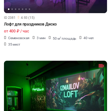
ID 2381
4.93 (15)
Лофт для праздников Диско
от
400 ₽
/ час
Семеновская
3 мин
40 чел
50 м
площадь
2
35 мест