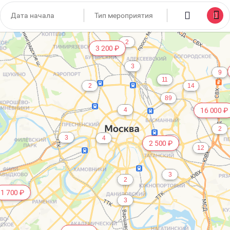
6
2
3 200 ₽
3
9
11
2
14
89
4
16 000 ₽
2
3
4
4
2 500 ₽
12
3
2
1 700 ₽
3