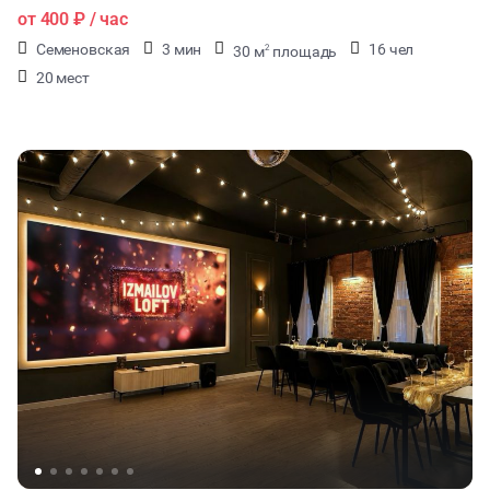
от
400 ₽
/ час
Семеновская
3 мин
16 чел
30 м
площадь
2
20 мест