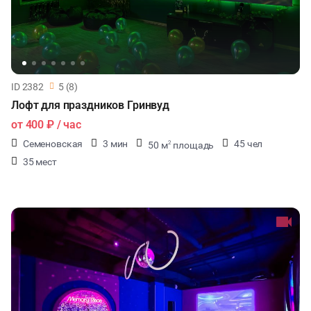
ID 2382
5 (8)
Лофт для праздников Гринвуд
от
400 ₽
/ час
Семеновская
3 мин
45 чел
50 м
площадь
2
35 мест