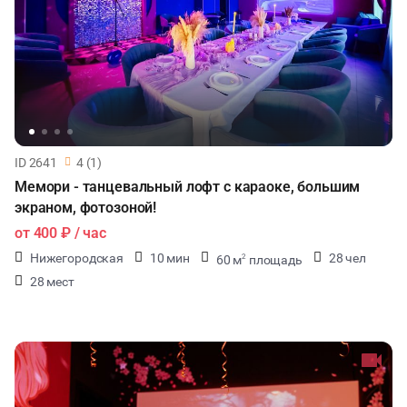
ID 2641
4 (1)
Мемори - танцевальный лофт с караоке, большим
экраном, фотозоной!
от
400 ₽
/ час
Нижегородская
10 мин
28 чел
60 м
площадь
2
28 мест