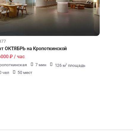
377
т ОКТЯБРЬ на Кропоткинской
6000 ₽
/ час
ропоткинская
7 мин
126 м
площадь
2
0 чел
50 мест