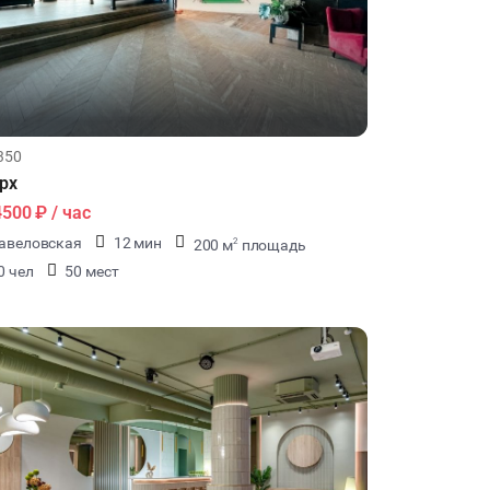
350
px
4500 ₽
/ час
авеловская
12 мин
200 м
площадь
2
0 чел
50 мест