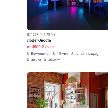
ID 1557
4.75 (4)
Лофт Юность
от
4500 ₽
/ час
Бауманская
15 мин
120 м
площадь
2
40 чел
35 мест