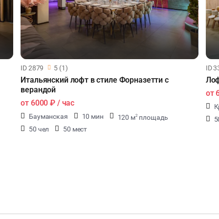
ID 2879
5 (1)
ID 3
Итальянский лофт в стиле Форназетти с
Лоф
верандой
от
от
6000 ₽
/ час
К
Бауманская
10 мин
120 м
площадь
2
5
50 чел
50 мест