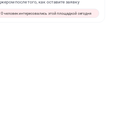
жером после того, как оставите заявку
ЙОГА И РАСТЯЖКА
10 человек интересовались этой площадкой сегодня
СВИДАНИЯ
МАСТЕР-КЛАСС
СЕМИНАРЫ
ВЫСТАВКИ
КАСТИНГИ
КИНОПРОСМОТР
НАСТОЛЬНЫЕ ИГРЫ
РЕПЕТИЦИИ