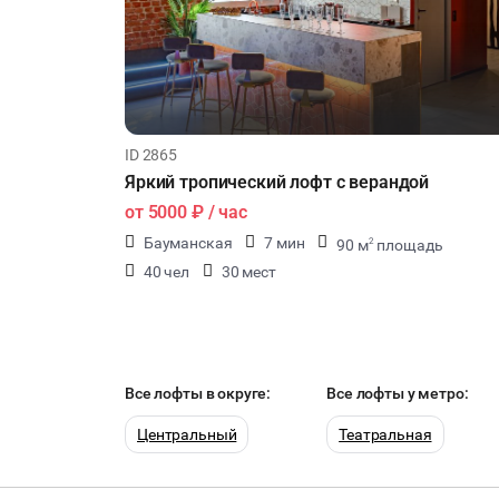
ID 2865
Яркий тропический лофт с верандой
от
5000 ₽
/ час
Бауманская
7 мин
90 м
площадь
2
40 чел
30 мест
Все лофты в округе:
Все лофты у метро:
Центральный
Театральная