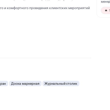
менед
о и комфортного проведения клиентских мероприятий
🔥
ятий и вебинары
кран
Доска маркерная
Журнальный столик
собственный кейтеринг без пробкового сбора.
ства:
 (комфортная вместимость 50 человек);