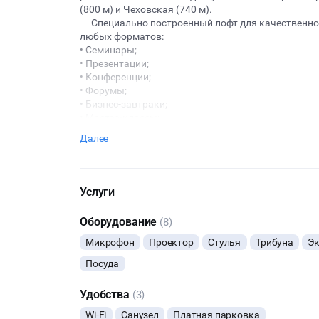
(800 м) и Чеховская (740 м).
Специально построенный лофт для качественног
любых форматов:
• Семинары;
• Презентации;
• Конференции;
• Форумы;
• Бизнес-завтраки;
• Мастер-классы;
• Лекции;
Далее
• Пресс-конференции;
• PR-мероприятия;
• Клиентские и партнёрские дни;
• Воркшопы;
Услуги
• Профессиональные прямые трансляции меропри
• Съёмка видеокурсов или интервью;
Оборудование
(8)
• Видеосъёмка.
Микрофон
Проектор
Стулья
Трибуна
Э
На всех мероприятиях возможно организовывать 
Посуда
120 квадратных метров дизайнерского простран
• Просторный светлый зал с панорамными окнами
• Фойе;
Удобства
(3)
• Барная зона;
Wi-Fi
Санузел
Платная парковка