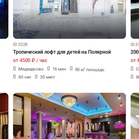
ID 3328
ID 3
Тропический лофт для детей на Полярной
200
от
4500 ₽
/ час
от
Медведково
16 мин
С
90 м
площадь
2
40 чел
30 мест
6