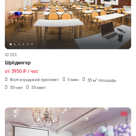
ID 253
Шрёдингер
от
3950 ₽
/ час
Волгоградский проспект
5 мин
55 м
площадь
2
55 чел
55 мест