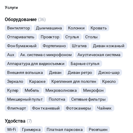
Услуги
Оборудование
(36)
Начало
Окончание
ВЕЧЕРИНКИ
Вентилятор
Дым-машина
Колонки
Кровать
Отпариватель
Проектор
Стулья
Столы
ДЕНЬ РОЖДЕНИЯ
Фон бумажный
Фортепиано
Штатив
Диван кожаный
ДЕВИЧНИК
Aux
Ак. система с микрофоном
Акустическая система
Аппаратура для видеосъемки
Барные стулья
ДЕТСКИЕ ПРАЗДНИКИ
Внешняя вспышка
Диван
Диван ретро
Диско-шар
ОСТАВИТЬ ЗАЯВКУ
Зеркало
Караоке
Крепления для полотен
Кресло
СВАДЬБЫ
Кулер
Мебель
Микроволновка
Микрофон
Вы можете отменить заявку в любой момент, это бесплатно
КОРПОРАТИВЫ
Микшерный пульт
Полотна
Сетевые фильтры
или поменять параметры с нашим менеджером после того, как
оставите заявку
Флипчарт
Фон тканевый
Фотокамеры
Чайник
КВАРТИРНИКИ
🔥
5 человек интересовались этой площадкой сегодня
Удобства
(7)
ФОТОСЕССИИ
Wi-Fi
Гримерка
Платная парковка
Ресепшен