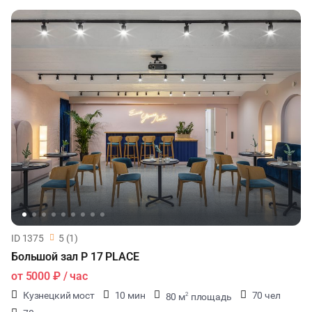
ID 1375
5 (1)
Большой зал P 17 PLACE
от
5000 ₽
/ час
Кузнецкий мост
10 мин
70 чел
80 м
площадь
2