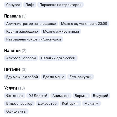
Санузел
Лифт
Парковка на территории
БАНКЕТЫ
Правила
(5)
ЮБИЛЕЙ
Администратор на площадке
Можно шуметь после 23:00
Курить запрещено
Можно с животными
ВЫПУСКНЫЕ
Разрешены конфетти/хлопушки
МАЛЬЧИШНИК
Напитки
(2)
Алкоголь с собой
Напитки б/а с собой
ДИСКОТЕКА
Питание
(3)
НОВЫЙ ГОД
Еду можно с собой
Еда по меню
Есть закуски
МАСТЕР-КЛАСС
Услуги
(10)
Фотограф
DJ Диджей
Аниматор
Бармен
Ведущий
СЕМИНАРЫ
Видеооператор
Декоратор
Кейтеринг
Макияж
Официанты
ТАНЦЫ