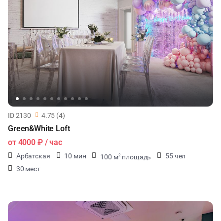
ID 2130
4.75 (4)
Green&White Loft
от
4000 ₽
/ час
Арбатская
10 мин
55 чел
100 м
площадь
2
30 мест