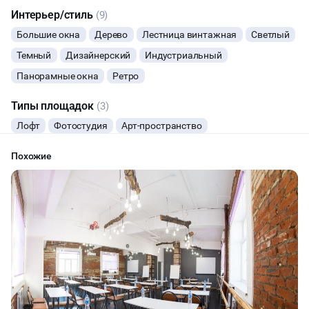
Интерьер/стиль
(9)
ВЫСТАВКИ
Большие окна
Дерево
Лестница винтажная
Светлый
Темный
Дизайнерский
Индустриальный
КАСТИНГИ
Панорамные окна
Ретро
КИНОПРОСМОТР
Типы площадок
(3)
Лофт
Фотостудия
Арт-пространство
НАСТОЛЬНЫЕ ИГРЫ
Похожие
РЕПЕТИЦИИ
ФУРШЕТЫ
КОНФЕРЕНЦИИ
ЧАЕПИТИЕ
ТИМБИЛДИНГ