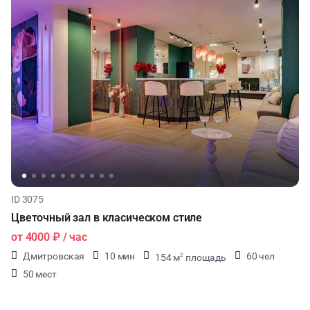
ID 3075
Цветочный зал в класическом стиле
от
4000 ₽
/ час
Дмитровская
10 мин
60 чел
154 м
площадь
2
50 мест