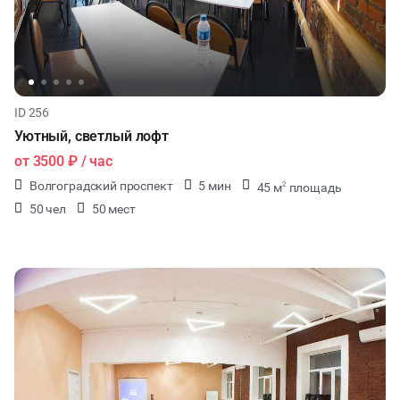
ID 256
Уютный, светлый лофт
от
3500 ₽
/ час
Волгоградский проспект
5 мин
45 м
площадь
2
50 чел
50 мест