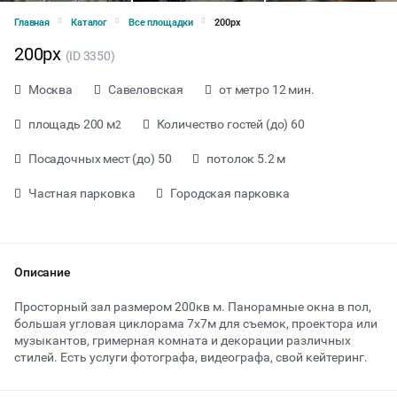
Главная
Каталог
Все площадки
200px
200px
(ID 3350)
Москва
Савеловская
от метро 12 мин.
площадь 200 м
Количество гостей (до) 60
2
Посадочных мест (до) 50
потолок 5.2 м
Частная парковка
Городская парковка
Описание
Просторный зал размером 200кв м. Панорамные окна в пол,
большая угловая циклорама 7х7м для съемок, проектора или
музыкантов, гримерная комната и декорации различных
от 4500 ₽ за час
стилей. Есть услуги фотографа, видеографа, свой кейтеринг.
Тип мероприятия