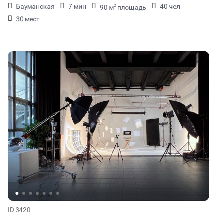
Бауманская
7 мин
40 чел
90 м
площадь
2
30 мест
ID 3420