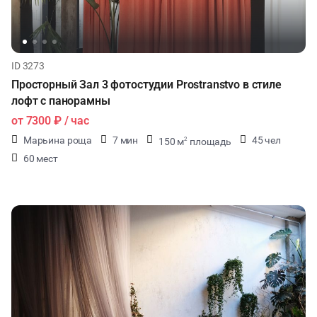
ID 3273
Просторный Зал 3 фотостудии Prostranstvo в стиле
лофт с панорамны
от
7300 ₽
/ час
Марьина роща
7 мин
45 чел
150 м
площадь
2
60 мест