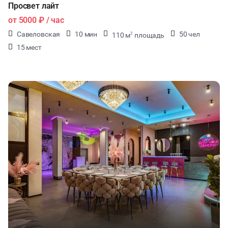
Просвет лайт
от
5000 ₽
/ час
Савеловская
10 мин
50 чел
110 м
площадь
2
15 мест