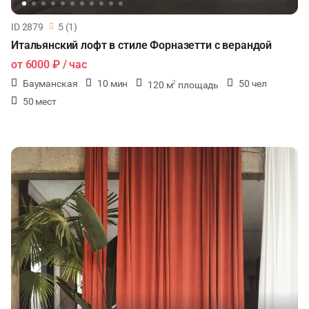
ID 2879
5 (1)
Итальянский лофт в стиле Форназетти с верандой
от
6000 ₽
/ час
Бауманская
10 мин
50 чел
120 м
площадь
2
50 мест