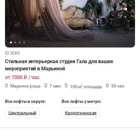
ID 3285
Стильная интерьерная студия Гала для ваших
мероприятий в Марьиной
от
7300 ₽
/ час
Марьина роща
7 мин
50 чел
100 м
площадь
2
45 мест
Все лофты в округе:
Все лофты у метро:
Центральный
Кропоткинская