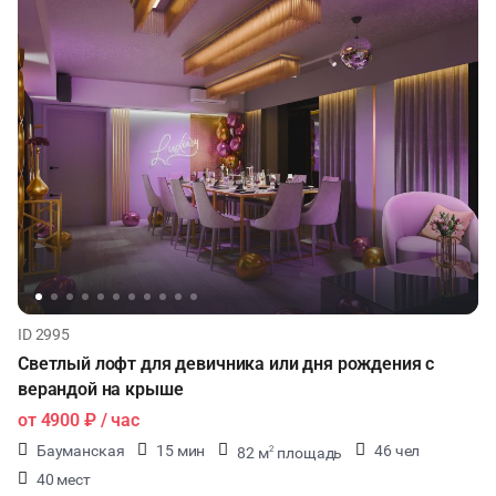
КИНОПРОСМОТР
НАСТОЛЬНЫЕ ИГРЫ
РЕПЕТИЦИИ
ФУРШЕТЫ
КОНФЕРЕНЦИИ
ДЕГУСТАЦИИ
ID 2995
Светлый лофт для девичника или дня рождения с
ТИМБИЛДИНГ
верандой на крыше
от
4900 ₽
/ час
Бауманская
15 мин
46 чел
82 м
площадь
2
40 мест