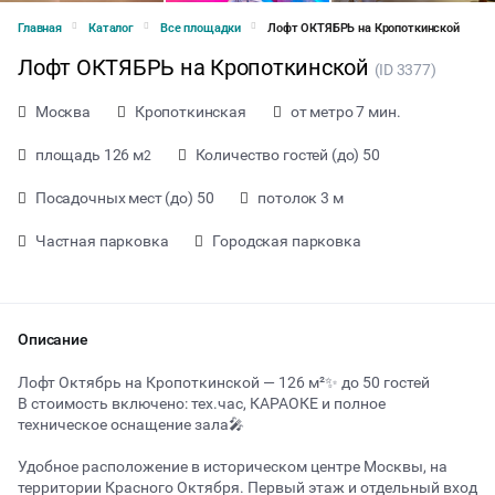
Главная
Каталог
Все площадки
Лофт ОКТЯБРЬ на Кропоткинской
Лофт ОКТЯБРЬ на Кропоткинской
(ID 3377)
Москва
Кропоткинская
от метро 7 мин.
площадь 126 м
Количество гостей (до) 50
2
Посадочных мест (до) 50
потолок 3 м
Частная парковка
Городская парковка
Описание
Лофт Октябрь на Кропоткинской — 126 м²✨ до 50 гостей
В стоимость включено: тех.час, КАРАОКЕ и полное
техническое оснащение зала🎤
от 6000 ₽ за час
Удобное расположение в историческом центре Москвы, на
территории Красного Октября. Первый этаж и отдельный вход
Тип мероприятия