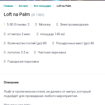
Главная
Каталог
Все площадки
Loft na Palm
Loft na Palm
(ID 1580)
Москва
Электрозаводская
5.00 Отзывы: 2
от метро 2 мин.
площадь 140 м
2
Количество гостей (до) 80
Посадочных мест (до) 40
потолок 3.5 м
Частная парковка
Городская парковка
Описание
от 1900 ₽ за час
Лофт в тропическом стиле, не далеко от метро ,который
подойдёт для проведения любого мероприятия.
Тип мероприятия
Что же у нас есть: