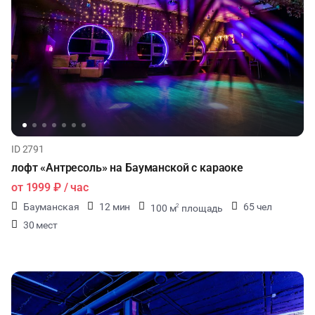
ID 2791
лофт «Антресоль» на Бауманской с караоке
от
1999 ₽
/ час
Бауманская
12 мин
65 чел
100 м
площадь
2
30 мест