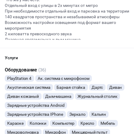
Отдельный вход с улицы в 2х минутах от метро
При необходимости отдельный вход и парковка на территории
140 квадратов пространства и незабываемой атмосферы
Начало
Окончание
Возможность настройки освещения под формат вашего
ВЕЧЕРИНКИ
мероприятия
2 киловатта превосходного звука
ДЕНЬ РОЖДЕНИЯ
Лазерная светомузыка и дым машина
Проектор и большой экран для ваших клипов, фильмов и
презентаций
ДЕВИЧНИК
Радиомикрофоны для караоке
Услуги
Микшер-пульт с возможностью подключения по Bluetooth
PS4 с огромной плазмой
ДЕТСКИЕ ПРАЗДНИКИ
Оборудование
(36)
Настольный теннис
PlayStation 4
Ак. система с микрофоном
Специальный стол для beer Pong - эксклюзив специально для
ДАННЫЙ ЛОФТ СЕЙЧАС НЕ АКТИВЕН
КОРПОРАТИВЫ
наших гостей
Акустическая система
Барная стойка
Дартс
Диван
Дартс
ОСТАВИТЬ ЗАЯВКУ
Настольные игры
Диван кожаный
Дым-машина
Журнальный столик
ДЕЛОВЫЕ МЕРОПРИЯТИЯ
Зарядные устройства Android
И многое другое!
Вы можете отменить заявку в любой момент, это бесплатно
Если вы хотите устроить незабываемую вечеринку или весело
ФОТОСЕССИИ
или поменять параметры с нашим менеджером после того, как
Зарядные устройства IPhone
Зеркало
Кальян
провести время в компании друзей - вам точно сюда!
оставите заявку
Караоке
Колонки
Компьютер
Кресло
Мебель
ЮБИЛЕЙ
🔥
9 человек интересовались этой площадкой сегодня
Микроволновка
Микрофон
Микшерный пульт