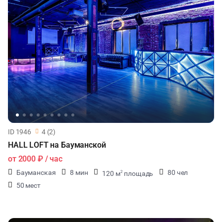
ID 1946
4 (2)
HALL LOFT на Бауманской
от
2000 ₽
/ час
Бауманская
8 мин
80 чел
120 м
площадь
2
50 мест