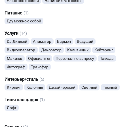
Алкоголь с собой
Напитки б/а с собой
КИНОПРОСМОТР
Питание
(1)
Еду можно с собой
НАСТОЛЬНЫЕ ИГРЫ
Услуги
(14)
ФУРШЕТЫ
DJ Диджей
Аниматор
Бармен
Ведущий
Видеооператор
Декоратор
Кальянщик
Кейтеринг
КОНФЕРЕНЦИИ
Макияж
Официанты
Персонал по запросу
Тамада
Фотограф
Трансфер
Интерьер/стиль
(5)
Кирпич
Колонны
Дизайнерский
Светлый
Темный
Типы площадок
(1)
Лофт
Отзывы
(2)