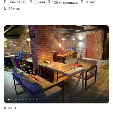
Лианозово
30 мин
70 чел
120 м
площадь
2
50 мест
ID 3310