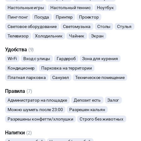
Настольные игры
Настольный теннис
Ноутбук
ВЫПУСКНЫЕ
Пинг-понг
Посуда
Принтер
Проектор
МАЛЬЧИШНИК
Световое оборудование
Светомузыка
Столы
Стулья
Телевизор
Холодильник
Чайник
Экран
ДИСКОТЕКА
Удобства
(9)
СВИДАНИЯ
Wi-Fi
Вход с улицы
Гардероб
Зона для курения
Кондиционер
Парковка на территории
НОВЫЙ ГОД
Платная парковка
Санузел
Техническое помещение
МАСТЕР-КЛАСС
Правила
(7)
Администратор на площадке
Депозит есть
Залог
СЕМИНАРЫ
Можно шуметь после 23:00
Разрешен кальян
Разрешены конфетти/хлопушки
Строго без животных
ТАНЦЫ
Напитки
(2)
ВЫСТАВКИ