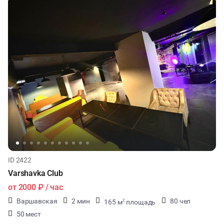
ID 2422
Varshavka Club
от
2000 ₽
/ час
Варшавская
2 мин
80 чел
165 м
площадь
2
50 мест