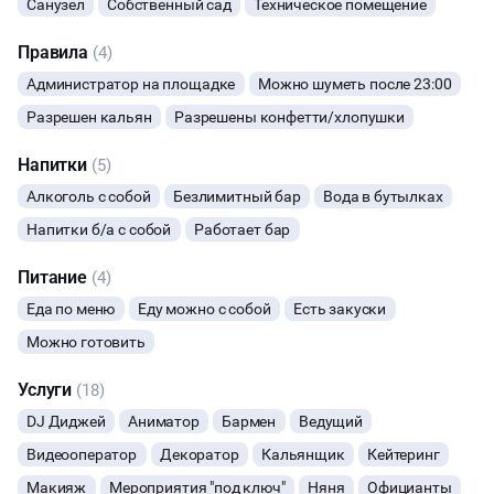
Санузел
Собственный сад
Техническое помещение
МАСТЕР-КЛАСС
Правила
(4)
Администратор на площадке
Можно шуметь после 23:00
СЕМИНАРЫ
Разрешен кальян
Разрешены конфетти/хлопушки
ТАНЦЫ
Напитки
(5)
Алкоголь с собой
Безлимитный бар
Вода в бутылках
ВЫСТАВКИ
Напитки б/а с собой
Работает бар
КАСТИНГИ
Питание
(4)
Еда по меню
Еду можно с собой
Есть закуски
КИНОПРОСМОТР
Можно готовить
НАСТОЛЬНЫЕ ИГРЫ
Услуги
(18)
DJ Диджей
Аниматор
Бармен
Ведущий
РЕПЕТИЦИИ
Видеооператор
Декоратор
Кальянщик
Кейтеринг
КУЛИНАРНЫЙ МАСТЕР-КЛАСС
Макияж
Мероприятия "под ключ"
Няня
Официанты