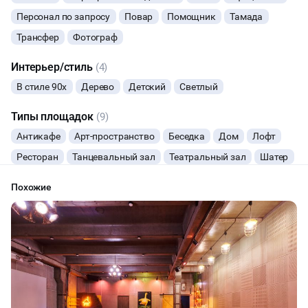
Персонал по запросу
Повар
Помощник
Тамада
ФУРШЕТЫ
Трансфер
Фотограф
КОНФЕРЕНЦИИ
Интерьер/стиль
(4)
В стиле 90х
Дерево
Детский
Светлый
ДЕГУСТАЦИИ
Типы площадок
(9)
ЧАЕПИТИЕ
Антикафе
Арт-пространство
Беседка
Дом
Лофт
Ресторан
Танцевальный зал
Театральный зал
Шатер
ТИМБИЛДИНГ
Похожие
ПРЕЗЕНТАЦИЯ АВТО