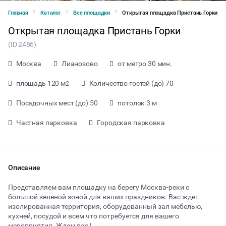
Главная
Каталог
Все площадки
Открытая площадка Пристань Горки
Открытая площадка Пристань Горки
(ID 2486)
Москва
Лианозово
от метро 30 мин.
площадь 120 м
Количество гостей (до) 70
2
Посадочных мест (до) 50
потолок 3 м
Частная парковка
Городская парковка
Описание
Представляем вам площадку на берегу Москва-реки с
от 2000 ₽ за час
большой зеленой зоной для ваших праздников. Вас ждет
изолированная территория, оборудованный зал мебелью,
кухней, посудой и всем что потребуется для вашего
Тип мероприятия
мероприятия. Ждем вас !