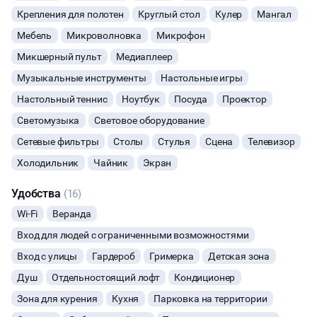
Крепления для полотен
Круглый стол
Кулер
Мангал
БАНКЕТЫ
Мебель
Микроволновка
Микрофон
Микшерный пульт
Медиаплеер
ЮБИЛЕЙ
Музыкальные инструменты
Настольные игры
ЙОГА И РАСТЯЖКА
Настольный теннис
Ноутбук
Посуда
Проектор
Светомузыка
Световое оборудование
ФИТНЕС
Сетевые фильтры
Столы
Стулья
Сцена
Телевизор
Холодильник
Чайник
Экран
ВЫПУСКНЫЕ
Удобства
(16)
МАЛЬЧИШНИК
Wi-Fi
Веранда
ДИСКОТЕКА
Вход для людей с ограниченными возможностями
Вход с улицы
Гардероб
Гримерка
Детская зона
СВИДАНИЯ
Душ
Отдельностоящий лофт
Кондиционер
Зона для курения
Кухня
Парковка на территории
НОВЫЙ ГОД