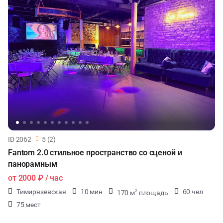
ID 2062
5 (2)
Fantom 2.0 стильное пространство со сценой и
панорамным
от
2000 ₽
/ час
Тимирязевская
10 мин
60 чел
170 м
площадь
2
75 мест