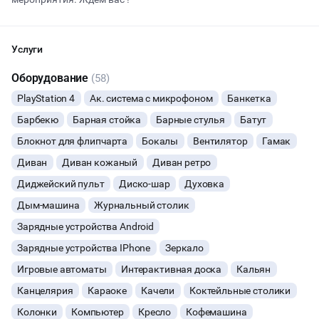
Начало
Окончание
Услуги
ВЕЧЕРИНКИ
Оборудование
(58)
ДЕНЬ РОЖДЕНИЯ
PlayStation 4
Ак. система с микрофоном
Банкетка
Барбекю
Барная стойка
Барные стулья
Батут
ДЕВИЧНИК
Блокнот для флипчарта
Бокалы
Вентилятор
Гамак
Диван
Диван кожаный
Диван ретро
ДЕТСКИЕ ПРАЗДНИКИ
Диджейский пульт
Диско-шар
Духовка
ОСТАВИТЬ ЗАЯВКУ
СВАДЬБЫ
Дым-машина
Журнальный столик
Вы можете отменить заявку в любой момент, это бесплатно
Зарядные устройства Android
КОРПОРАТИВЫ
или поменять параметры с нашим менеджером после того, как
Зарядные устройства IPhone
Зеркало
оставите заявку
Игровые автоматы
Интерактивная доска
Кальян
ДЕЛОВЫЕ МЕРОПРИЯТИЯ
🔥
5 человек интересовались этой площадкой сегодня
Канцелярия
Караоке
Качели
Коктейльные столики
ФОТОСЕССИИ
Колонки
Компьютер
Кресло
Кофемашина