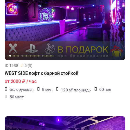
ID 1538
5 (3)
WEST SIDE лофт с барной стойкой
от
2000 ₽
/ час
Белорусская
8 мин
60 чел
120 м
площадь
2
50 мест