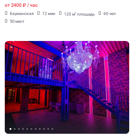
от
2400 ₽
/ час
Бауманская
12 мин
60 чел
120 м
площадь
2
50 мест