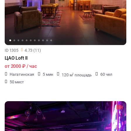
ID 1305
4.73 (11)
ЦАО Loft II
от
2000 ₽
/ час
Нагатинская
5 мин
60 чел
120 м
площадь
2
50 мест