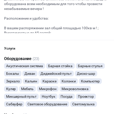
оборудована всем необходимым для того чтобы провести
незабываемые вечера !
Начало
Окончание
Расположение и удобства:
ВЕЧЕРИНКИ
В вашем распоряжении зал общей площадью 100кв м ! ;
Вместимостью до 65 гостей;
ДЕНЬ РОЖДЕНИЯ
От метро Бауманская - 10 минут пешком;
Остановка общественного транспорта - 2 минуты пешком;
ДЕВИЧНИК
Частная парковка - бесплатно.
Услуги
В стоимость аренды входит:
Оборудование
СВАДЬБЫ
(23)
Проектор;
Акустическая система
Барная стойка
Барные стулья
Караоке с множеством песен;
ОСТАВИТЬ ЗАЯВКУ
КОРПОРАТИВЫ
Ноутбук;
Бокалы
Диван
Диджейский пульт
Диско-шар
Профессиональный звук 2кВт;
Вы можете отменить заявку в любой момент, это бесплатно
Доступ к быстрому WiFi;
Зеркало
Кальян
Караоке
Колонки
Компьютер
ДЕЛОВЫЕ МЕРОПРИЯТИЯ
или поменять параметры с нашим менеджером после того, как
Настольные игры;
Кулер
Мебель
Микрофон
Микроволновка
оставите заявку
Большой и вместительный холодильник;
Морозилка со льдом;
Микшерный пульт
ФОТОСЕССИИ
Ноутбук
Посуда
Проектор
🔥
8 человек интересовались этой площадкой сегодня
Микроволновка;
Сабвуфер
Световое оборудование
Светомузыка
Электрочайник;
БАНКЕТЫ
Кондиционер;