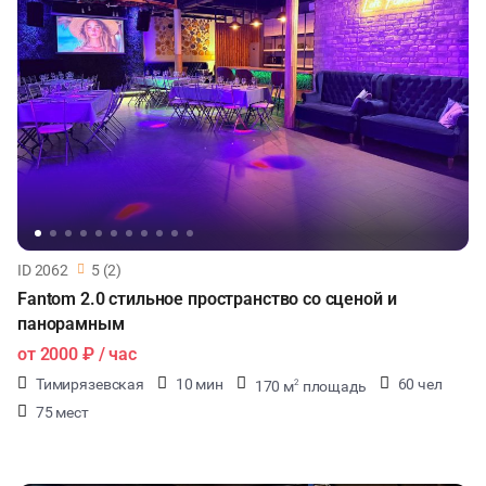
ID 2062
5 (2)
Fantom 2.0 стильное пространство со сценой и
панорамным
от
2000 ₽
/ час
Тимирязевская
10 мин
60 чел
170 м
площадь
2
75 мест