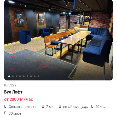
ID 3329
Бул Лофт
от
2000 ₽
/ час
Севастопольская
7 мин
50 чел
80 м
площадь
2
30 мест