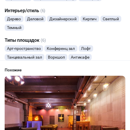
КОНФЕРЕНЦИИ
Интерьер/стиль
(6)
Дерево
Деловой
Дизайнерский
Кирпич
Светлый
ЧАЕПИТИЕ
Темный
ТИМБИЛДИНГ
Типы площадок
(6)
Арт-пространство
Конференц зал
Лофт
Танцевальный зал
Воркшоп
Антикафе
Похожие