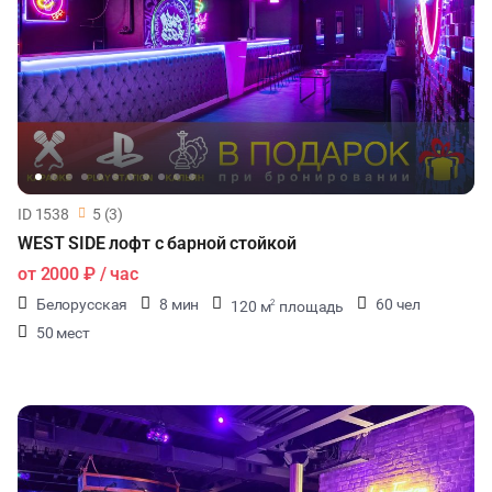
ID 1538
5 (3)
WEST SIDE лофт с барной стойкой
от
2000 ₽
/ час
Белорусская
8 мин
60 чел
120 м
площадь
2
50 мест