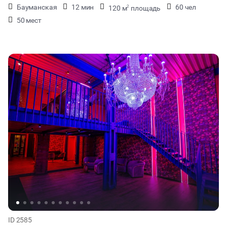
Бауманская
12 мин
60 чел
120 м
площадь
2
50 мест
ID 2585