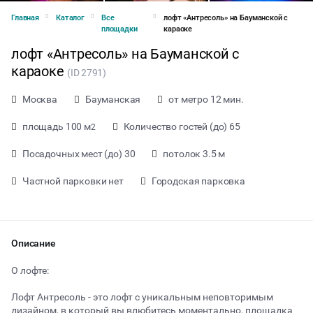
Главная
Каталог
Все
лофт «Антресоль» на Бауманской с
площадки
караоке
лофт «Антресоль» на Бауманской с
караоке
(ID 2791)
Москва
Бауманская
от метро 12 мин.
площадь 100 м
Количество гостей (до) 65
2
Посадочных мест (до) 30
потолок 3.5 м
Частной парковки нет
Городская парковка
Описание
от 1999 ₽ за час
О лофте:
Лофт Антресоль - это лофт с уникальным неповторимым
Тип мероприятия
дизайном, в который вы влюбитесь моментально, площадка