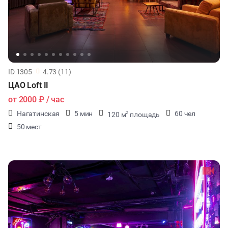
ID 1305
4.73 (11)
ЦАО Loft II
от
2000 ₽
/ час
Нагатинская
5 мин
60 чел
120 м
площадь
2
50 мест