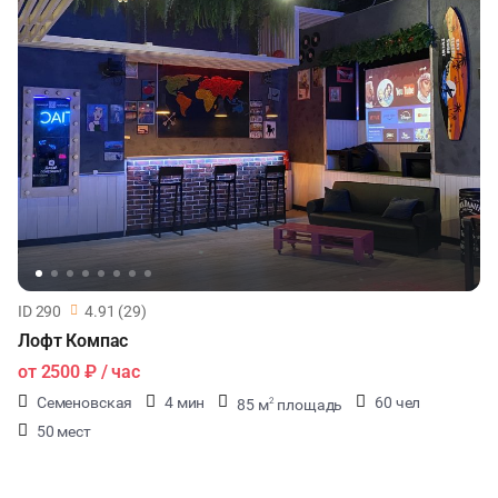
ID 290
4.91 (29)
Лофт Компас
от
2500 ₽
/ час
Семеновская
4 мин
60 чел
85 м
площадь
2
50 мест