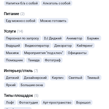
Напитки б/а с собой
Алкоголь с собой
НОВЫЙ ГОД
Питание
(2)
МАСТЕР-КЛАСС
Еду можно с собой
Можно готовить
Услуги
(14)
СЕМИНАРЫ
Персонал по запросу
DJ Диджей
Аниматор
Бармен
ТАНЦЫ
Ведущий
Видеооператор
Декоратор
Кейтеринг
Макияж
Мероприятия "под ключ"
Официанты
ВЫСТАВКИ
Помощник
Тамада
Фотограф
КАСТИНГИ
Интерьер/стиль
(7)
Детский
Дизайнерский
Кирпич
Светлый
Темный
КИНОПРОСМОТР
Яркий
Большие окна
НАСТОЛЬНЫЕ ИГРЫ
Типы площадок
(5)
Лофт
Фотостудия
Арт-пространство
Воркшоп
РЕПЕТИЦИИ