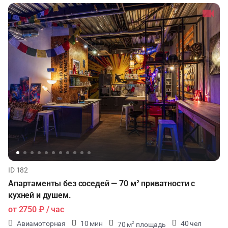
ID 182
Апартаменты без соседей — 70 м² приватности с
кухней и душем.
от
2750 ₽
/ час
Авиамоторная
10 мин
40 чел
70 м
площадь
2