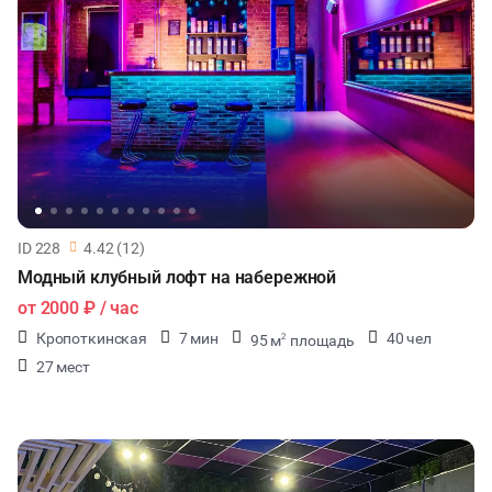
ID 228
4.42 (12)
Модный клубный лофт на набережной
от
2000 ₽
/ час
Кропоткинская
7 мин
40 чел
95 м
площадь
2
27 мест