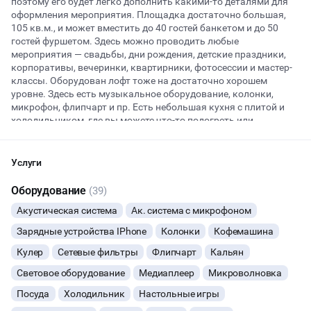
поэтому его будет легко дополнить какими-то деталями для
оформления мероприятия. Площадка достаточно большая,
105 кв.м., и может вместить до 40 гостей банкетом и до 50
гостей фуршетом. Здесь можно проводить любые
Начало
Окончание
мероприятия — свадьбы, дни рождения, детские праздники,
ВЕЧЕРИНКИ
корпоративы, вечеринки, квартирники, фотосессии и мастер-
классы. Оборудован лофт тоже на достаточно хорошем
ДЕНЬ РОЖДЕНИЯ
уровне. Здесь есть музыкальное оборудование, колонки,
микрофон, флипчарт и пр. Есть небольшая кухня с плитой и
холодильником, где вы можете что-то подогреть или
ДЕВИЧНИК
подготовить угощение. Еду и напитки, в том числе
алкогольные, можно принести с собой. Для любителей кофе
ДЕТСКИЕ ПРАЗДНИКИ
работает кофе-машина. Минимально необходимый набор
Услуги
мебели в лофте есть, при необходимости можно запросить
ДАННЫЙ ЛОФТ СЕЙЧАС НЕ АКТИВЕН
столько дополнительных стульев, сколько нужно. Лофт
Оборудование
(39)
СВАДЬБЫ
находится в ВАО, в 12-ти минутах ходьбы от станции метро
Акустическая система
Ак. система с микрофоном
Авиамоторная, для гостей доступна частная парковка на 20
ОСТАВИТЬ ЗАЯВКУ
мест. Во время мероприятия на площадке должен находиться
КОРПОРАТИВЫ
Зарядные устройства IPhone
Колонки
Кофемашина
администратор. По правилам аренды здесь разрешён кальян
Вы можете отменить заявку в любой момент, это бесплатно
и можно шуметь после 23:00. Оставляйте заявку на
Кулер
Сетевые фильтры
Флипчарт
Кальян
ДЕЛОВЫЕ МЕРОПРИЯТИЯ
или поменять параметры с нашим менеджером после того, как
предварительный просмотр, чтобы лично оценить все
Световое оборудование
Медиаплеер
Микроволновка
оставите заявку
возможности лофта, задать вопросы и уточнить цены. Наши
менеджеры обязательно помогут забронировать площадку,
Посуда
Холодильник
Настольные игры
КВАРТИРНИКИ
🔥
4 человека интересовались этой площадкой сегодня
чтобы ваш прадник принёс много радости вам и вашим