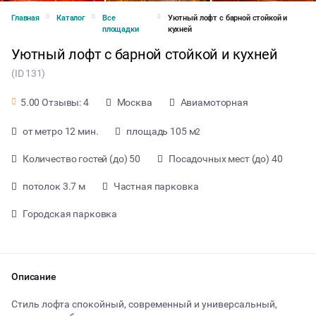
Главная
Каталог
Все
Уютный лофт с барной стойкой и
площадки
кухней
Уютный лофт с барной стойкой и кухней
(ID 131)
Москва
Авиамоторная
5.00 Отзывы: 4
от метро 12 мин.
площадь 105 м
2
Количество гостей (до) 50
Посадочных мест (до) 40
потолок 3.7 м
Частная парковка
Городская парковка
от 2500 ₽ за час
Описание
Стиль лофта спокойный, современный и универсальный,
Тип мероприятия