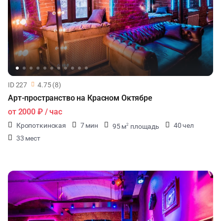
ID 227
4.75 (8)
Арт-пространство на Красном Октябре
от
2000 ₽
/ час
Кропоткинская
7 мин
40 чел
95 м
площадь
2
33 мест