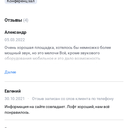
Конференц зал
КУЛИНАРНЫЙ МАСТЕР-КЛАСС
Отзывы
(4)
ФУРШЕТЫ
Александр
КОНФЕРЕНЦИИ
05.03.2022
Очень хорошая площадка, хотелось бы немножко более
мощный звук, но это мелочи Всё, кроме звукового
ДЕГУСТАЦИИ
оборудования мобильное и это дало возможность
распоряжаться пространством как душе угодно)
ЧАЕПИТИЕ
Администрация приятная, дали время подумать перед
Далее
внесением предоплаты, Алексей очень помог во время
мероприятия Брали лофт для вечеринки, всем остались
ТИМБИЛДИНГ
довольны, очень советую)
Евгений
30.10.2021
·
Отзыв записан со слов клиента по телефону
Информация на сайте совпадает. Лофт хороший, нам всё
понравилось.