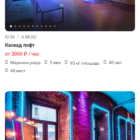
ID 34
4.88 (6)
Каскад лофт
от
2000 ₽
/ час
Марьина роща
5 мин
40 чел
95 м
площадь
2
40 мест