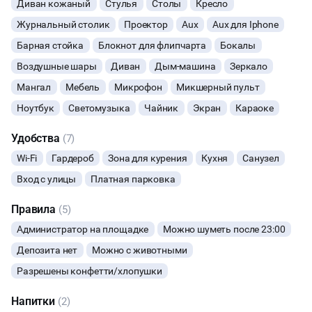
Диван кожаный
Стулья
Столы
Кресло
гостям.
Конфетти, химическое, мыльное шоу, бумажная дискотека
ФОТОСЕССИИ
Журнальный столик
Проектор
Aux
Aux для Iphone
+2000₽ к уборке
Барная стойка
Блокнот для флипчарта
Бокалы
🚘Въезд такси, доставка-150₽
БАНКЕТЫ
🅿️Въезд и парковка - 250₽
Воздушные шары
Диван
Дым-машина
Зеркало
Мангал
Мебель
Микрофон
Микшерный пульт
ЮБИЛЕЙ
Ноутбук
Светомузыка
Чайник
Экран
Караоке
ЙОГА И РАСТЯЖКА
Удобства
(7)
Wi-Fi
Гардероб
Зона для курения
Кухня
Санузел
ФИТНЕС
Вход с улицы
Платная парковка
ВЫПУСКНЫЕ
Правила
(5)
Администратор на площадке
Можно шуметь после 23:00
МАЛЬЧИШНИК
Депозита нет
Можно с животными
ДИСКОТЕКА
Разрешены конфетти/хлопушки
Напитки
СВИДАНИЯ
(2)