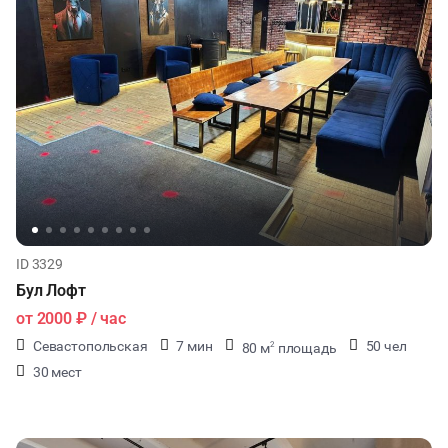
ID 3329
Бул Лофт
от
2000 ₽
/ час
Севастопольская
7 мин
50 чел
80 м
площадь
2
30 мест