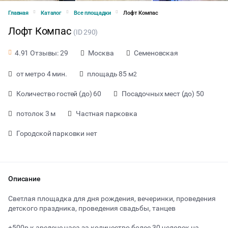
Главная
Каталог
Все площадки
Лофт Компас
Лофт Компас
(ID 290)
Москва
Семеновская
4.91 Отзывы: 29
от метро 4 мин.
площадь 85 м
2
Количество гостей (до) 60
Посадочных мест (до) 50
потолок 3 м
Частная парковка
Городской парковки нет
Описание
от 2500 ₽ за час
Светлая площадка для дня рождения, вечеринки, проведения
детского праздника, проведения свадьбы, танцев
Тип мероприятия
+500р к аредене часа за количество более 30 человек на