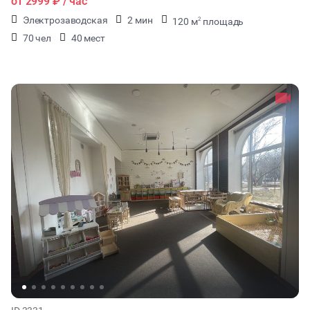
от
2999 ₽
/ час
Электрозаводская
2 мин
120 м
площадь
2
70 чел
40 мест