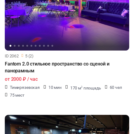
ID 2062
5 (2)
Fantom 2.0 стильное пространство со сценой и
панорамным
от
2000 ₽
/ час
Тимирязевская
10 мин
60 чел
170 м
площадь
2
75 мест