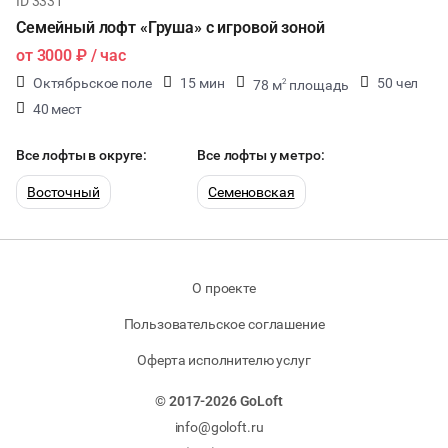
ID 3331
Семейный лофт «Груша» с игровой зоной
от
3000 ₽
/ час
Октябрьское поле
15 мин
50 чел
78 м
площадь
2
40 мест
Все лофты в округе:
Все лофты у метро:
Восточный
Семеновская
О проекте
Пользовательское соглашение
Оферта исполнителю услуг
© 2017-2026 GoLoft
info@goloft.ru