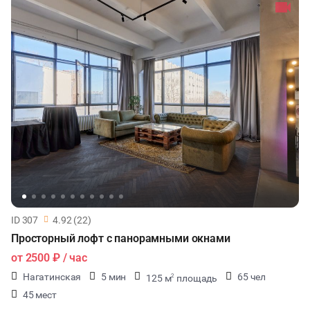
ID 307
4.92 (22)
Просторный лофт с панорамными окнами
от
2500 ₽
/ час
Нагатинская
5 мин
65 чел
125 м
площадь
2
45 мест