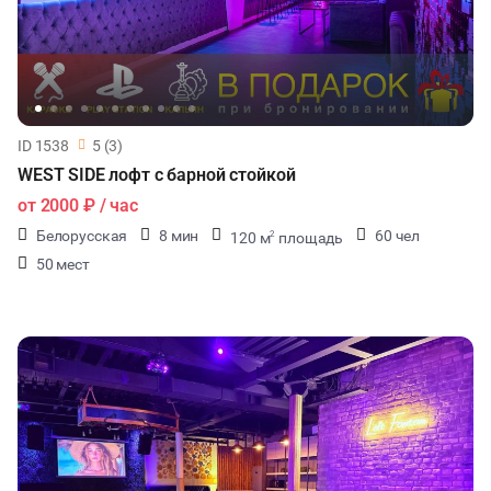
ID 1538
5 (3)
WEST SIDE лофт с барной стойкой
от
2000 ₽
/ час
Белорусская
8 мин
60 чел
120 м
площадь
2
50 мест