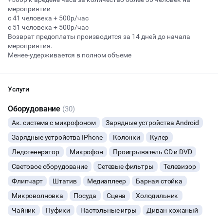
мероприятии
с 41 человека + 500р/час
с 51 человека + 500р/час
Начало
Окончание
Возврат предоплаты производится за 14 дней до начала
ВЕЧЕРИНКИ
мероприятия.
Менее-удерживается в полном объеме
ДЕНЬ РОЖДЕНИЯ
ДЕВИЧНИК
Услуги
Оборудование
(30)
ДЕТСКИЕ ПРАЗДНИКИ
Ак. система с микрофоном
Зарядные устройства Android
ОСТАВИТЬ ЗАЯВКУ
СВАДЬБЫ
Зарядные устройства IPhone
Колонки
Кулер
Ледогенератор
Микрофон
Проигрыватель CD и DVD
Вы можете отменить заявку в любой момент, это бесплатно
КОРПОРАТИВЫ
или поменять параметры с нашим менеджером после того, как
Световое оборудование
Сетевые фильтры
Телевизор
оставите заявку
Флипчарт
Штатив
Медиаплеер
Барная стойка
ДЕЛОВЫЕ МЕРОПРИЯТИЯ
🔥
7 человек интересовались этой площадкой сегодня
Микроволновка
Посуда
Сцена
Холодильник
КВАРТИРНИКИ
Чайник
Пуфики
Настольные игры
Диван кожаный