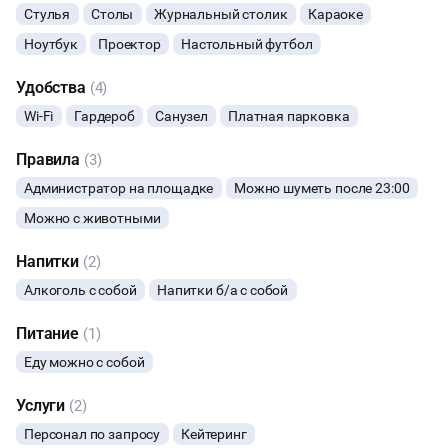
Стулья
Столы
Журнальный столик
Караоке
МАЛЬЧИШНИК
Ноутбук
Проектор
Настольный футбол
ДИСКОТЕКА
Удобства
(4)
Wi-Fi
Гардероб
Санузел
Платная парковка
НОВЫЙ ГОД
Правила
(3)
Администратор на площадке
Можно шуметь после 23:00
Можно с животными
Напитки
(2)
Алкоголь с собой
Напитки б/а с собой
Питание
(1)
Еду можно с собой
Услуги
(2)
Персонал по запросу
Кейтеринг