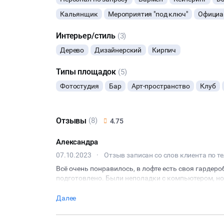
Для тренингов и мастер классов действует отдель
Кальянщик
Мероприятия "под ключ"
Официа
• Онлайн-караоке (нужен Ваш ноутбук) + микрофо
• Генератор дыма 1500р на все мероприятие
Интерьер/стиль
(3)
• Посуда: 50р - любой предмет
Дерево
Дизайнерский
Кирпич
Мы можем заказать для вас фуршет с холодными 
чел.
Типы площадок
(5)
Дополнительно можно заказать услуги:
• диджея (2000р/час)
Фотостудия
Бар
Арт-пространство
Клуб
• бармена (2000р/час)
И многое другое
Отзывы
(8)
4.75
Оплата бронирования возвращается при отмене Н
мероприятия, в противном случае она удерживает
Александра
07.10.2023
·
Отзыв записан со слов клиента по т
Всё очень понравилось, в лофте есть своя гардеро
подготовлено. Были неполадки с компьютером, н
Далее