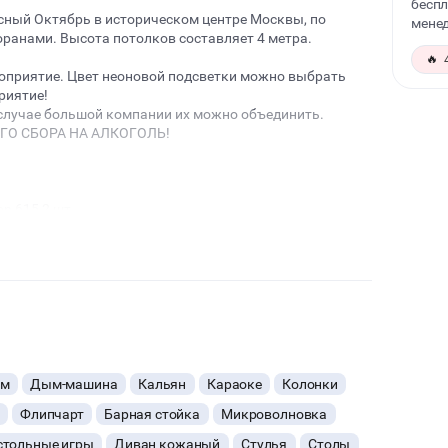
беспл
сный Октябрь в историческом центре Москвы, по
менед
ранами. Высота потолков составляет 4 метра.
🔥
оприятие. Цвет неоновой подсветки можно выбрать
риятие!
 случае большой компании их можно объединить.
ГО СБОРА НА АЛКОГОЛЬ!
n 615 2 шт.
ом
Дым-машина
Кальян
Караоке
Колонки
Флипчарт
Барная стойка
Микроволновка
стольные игры
Диван кожаный
Стулья
Столы