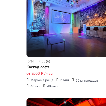
ID 34
4.88 (6)
Каскад лофт
от
2000 ₽
/ час
Марьина роща
5 мин
95 м
площадь
2
40 чел
40 мест