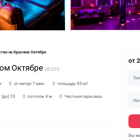
ство на Красном Октябре
от 
ном Октябре
(ID 227)
Ти
я
от метро 7 мин.
площадь 95 м
2
(до) 33
потолок 4 м
Частная парковка
На
Вы мо