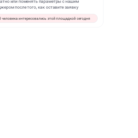
атно или поменять параметры с нашим
жером после того, как оставите заявку
ДЕТСКИЕ ПРАЗДНИКИ
4 человека интересовались этой площадкой сегодня
СВАДЬБЫ
КОРПОРАТИВЫ
ДЕЛОВЫЕ МЕРОПРИЯТИЯ
КВАРТИРНИКИ
ЮБИЛЕЙ
ЙОГА И РАСТЯЖКА
ВЫПУСКНЫЕ
МАЛЬЧИШНИК