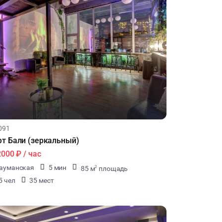
091
Лофт Бали (зеркальный)
2000 ₽
/ час
ауманская
5 мин
85 м
площадь
2
5 чел
35 мест