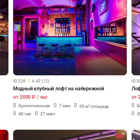
ID 228
4.42 (12)
ID 3
Модный клубный лофт на набережной
от
2000 ₽
/ час
от
Кропоткинская
7 мин
Б
95 м
площадь
2
40 чел
27 мест
3