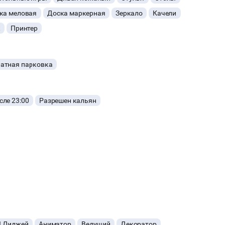
ка меловая
Доска маркерная
Зеркало
Качели
к
Принтер
атная парковка
ле 23:00
Разрешен кальян
в)
в)
йте у менеджера площадки.
предыдущего дня!
J Диджей
Аниматор
Ведущий
Декоратор