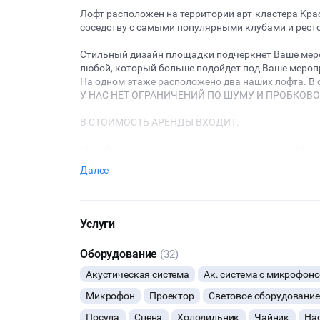
Лофт расположен на территории арт-кластера Кра
соседству с самыми популярными клубами и ресто
Стильный дизайн площадки подчеркнет Ваше мер
любой, который больше подойдет под Ваше мероп
На одном этаже расположено два наших лофта. В
У НАС НЕТ ОГРАНИЧЕНИЙ ПО ШУМУ И ПРОБКОВО
В СТОИМОСТЬ АРЕНДЫ ВХОДИТ:
• Профессиональные музыкальные колонки JBL eo
• Микшерный пульт Yamaha
Далее
• Проектор BenQ + экран 3*2 м
• Светомузыка
• Диско-шар
• Прожектора
Услуги
• Лазерная установка
• Множество декоративного освещения
Оборудование
(32)
• Гримерное зеркало
• Холодильник
Акустическая система
Ак. система с микрофон
• Чайник
Микрофон
Проектор
Световое оборудование
• СВЧ
• Кондиционер
Посуда
Сцена
Холодильник
Чайник
На