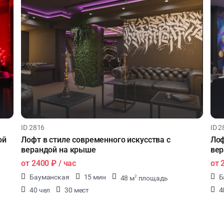
ID 2816
ID 2
ой
Лофт в стиле современного искусства с
Лоф
верандой на крыше
вер
от
2400 ₽
/ час
от
Бауманская
15 мин
Б
48 м
площадь
2
40 чел
30 мест
4