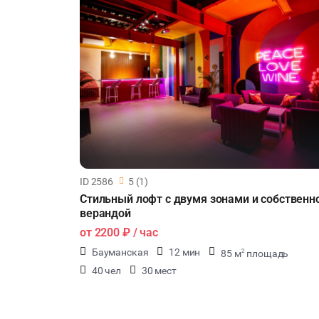
ID 2586
5 (1)
Стильный лофт с двумя зонами и собственн
верандой
от
2200 ₽
/ час
Бауманская
12 мин
85 м
площадь
2
40 чел
30 мест