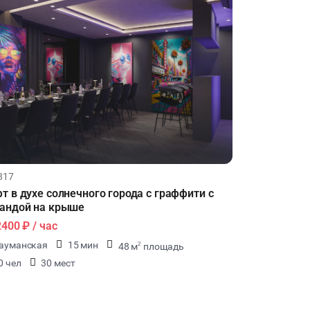
817
т в духе солнечного города с граффити с
андой на крыше
2400 ₽
/ час
ауманская
15 мин
48 м
площадь
2
0 чел
30 мест