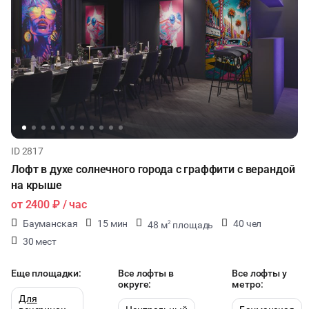
ID 2817
Лофт в духе солнечного города с граффити с верандой
на крыше
от
2400 ₽
/ час
Бауманская
15 мин
40 чел
48 м
площадь
2
30 мест
Еще площадки:
Все лофты в
Все лофты у
округе:
метро:
Для