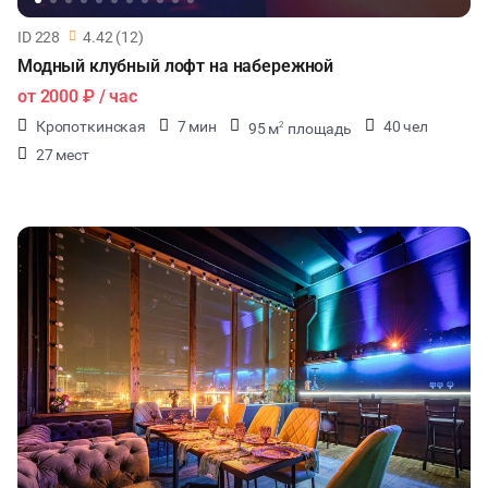
ID 228
4.42 (12)
Модный клубный лофт на набережной
от
2000 ₽
/ час
Кропоткинская
7 мин
40 чел
95 м
площадь
2
27 мест