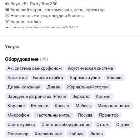
🔊 Звук JBL Party Box 350
📽 Большой экран, светомузыка, неон, проектор
🎲 Настольные игры, посуда и бокалы
Начало
Окончание
🍹 Барная стойка
ВЕЧЕРИНКИ
🔥 Громкость без ограничений 24/7
Туалетная комната в помещении
💡 Хочешь больше? Сделаем под ключ:
ДЕНЬ РОЖДЕНИЯ
🎧 Подбор диджеев и артистов
Услуги
🍴 Крутой кейтеринг или доставка еды
ДЕВИЧНИК
🎈 Украшение зала под твой вкус
Оборудование
(29)
📸 Фото- и видеосъёмка
Ак. система с микрофоном
Акустическая система
🖥 Онлайн-показ, если нет времени приехать
ДЕТСКИЕ ПРАЗДНИКИ
Стоимость на всю компанию :
Банкетка
Барная стойка
Барные стулья
Бокалы
пн-чт - 2000/час
ОСТАВИТЬ ЗАЯВКУ
пт -3500/час
Диван кожаный
Диван
Журнальный столик
СВАДЬБЫ
сб- 5000/час
Зарядные устройства IPhone
Зеркало
Кальян
вс- 3500/час
Вы можете отменить заявку в любой момент, это бесплатно
КОРПОРАТИВЫ
Ночной тариф в субботу заезд с 23:00, выезд до 09:00 — 20 000
или поменять параметры с нашим менеджером после того, как
Караоке
Колонки
Кресло
Мебель
Микроволновка
Р
оставите заявку
Микрофон
Настольные игры
Посуда
Проектор
ДЕЛОВЫЕ МЕРОПРИЯТИЯ
🔥
6 человек интересовались этой площадкой сегодня
Светомузыка
Световое оборудование
Столы
Стулья
Телевизор
Холодильник
Чайник
Экран
КВАРТИРНИКИ