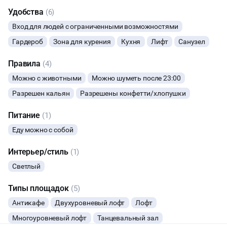
Удобства
(6)
ФОТОСЕССИИ
Вход для людей с ограниченными возможностями
ЮБИЛЕЙ
Гардероб
Зона для курения
Кухня
Лифт
Санузел
Правила
(4)
ВЫПУСКНЫЕ
Можно с животными
Можно шуметь после 23:00
МАЛЬЧИШНИК
Разрешен кальян
Разрешены конфетти/хлопушки
Питание
(1)
ДИСКОТЕКА
Еду можно с собой
СВИДАНИЯ
Интерьер/стиль
(1)
Светлый
НОВЫЙ ГОД
Типы площадок
(5)
СЕМИНАРЫ
Антикафе
Двухуровневый лофт
Лофт
Многоуровневый лофт
Танцевальный зал
ТАНЦЫ