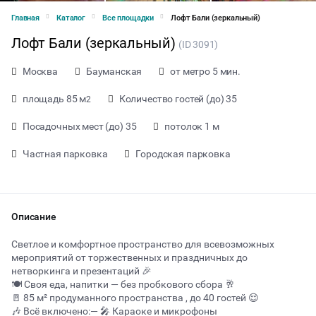
Главная
Каталог
Все площадки
Лофт Бали (зеркальный)
Лофт Бали (зеркальный)
(ID 3091)
Москва
Бауманская
от метро 5 мин.
площадь 85 м
Количество гостей (до) 35
2
Посадочных мест (до) 35
потолок 1 м
Частная парковка
Городская парковка
Описание
Светлое и комфортное пространство для всевозможных
мероприятий от торжественных и праздничных до
нетворкинга и презентаций 🎉
от 2000 ₽ за час
🍽 Своя еда, напитки — без пробкового сбора 🥂
🚪 85 м² продуманного пространства , до 40 гостей 😌
🎶 Всё включено:— 🎤 Караоке и микрофоны
Тип мероприятия