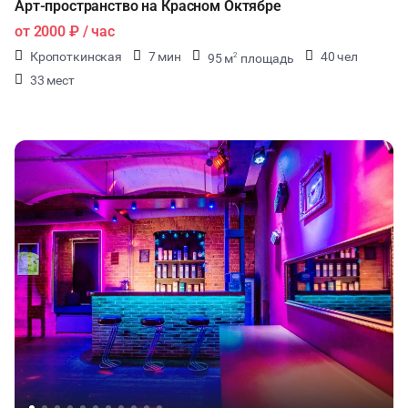
Арт-пространство на Красном Октябре
от
2000 ₽
/ час
Кропоткинская
7 мин
40 чел
95 м
площадь
2
33 мест