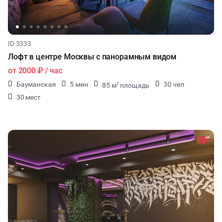
ID 3333
Лофт в центре Москвы с панорамным видом
от
2000 ₽
/ час
Бауманская
5 мин
30 чел
85 м
площадь
2
30 мест