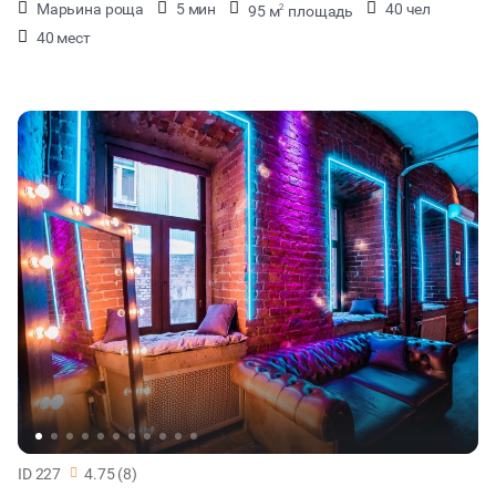
Марьина роща
5 мин
40 чел
95 м
площадь
2
40 мест
ID 227
4.75 (8)