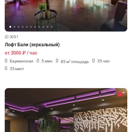
ID 3091
Лофт Бали (зеркальный)
от
2000 ₽
/ час
Бауманская
5 мин
35 чел
85 м
площадь
2
35 мест