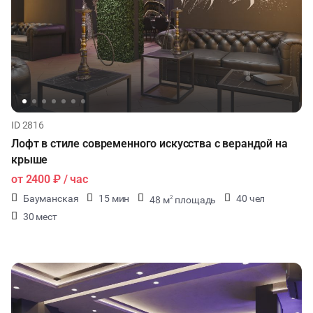
ID 2816
Лофт в стиле современного искусства с верандой на
крыше
от
2400 ₽
/ час
Бауманская
15 мин
40 чел
48 м
площадь
2
30 мест