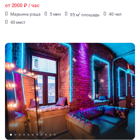
от
2000 ₽
/ час
Марьина роща
5 мин
40 чел
95 м
площадь
2
40 мест