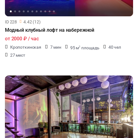
ID 228
4.42 (12)
Модный клубный лофт на набережной
от
2000 ₽
/ час
Кропоткинская
7 мин
40 чел
95 м
площадь
2
27 мест