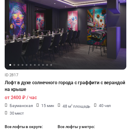
ID 2817
Лофт в духе солнечного города с граффити с верандой
на крыше
от
2400 ₽
/ час
Бауманская
15 мин
40 чел
48 м
площадь
2
30 мест
Все лофты в округе:
Все лофты у метро: