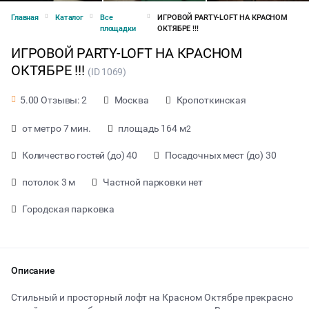
Главная
Каталог
Все
ИГРОВОЙ PARTY-LOFT НА КРАСНОМ
площадки
ОКТЯБРЕ !!!
ИГРОВОЙ PARTY-LOFT НА КРАСНОМ
ОКТЯБРЕ !!!
(ID 1069)
Москва
Кропоткинская
5.00 Отзывы: 2
от метро 7 мин.
площадь 164 м
2
Количество гостей (до) 40
Посадочных мест (до) 30
потолок 3 м
Частной парковки нет
Городская парковка
от 2000 ₽ за час
Описание
Стильный и просторный лофт на Красном Октябре прекрасно
Тип мероприятия