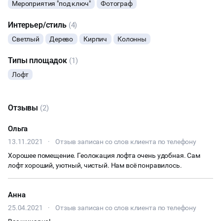
Мероприятия "под ключ"
Фотограф
*УСЛОВИЯ ВОЗВРАТА В СЛУЧАЕ ОТМЕНЫ МЕРОПРИЯТИЯ:
ФУРШЕТЫ
- при отмене мероприятия не менее, чем за 14 дней оплата
Интерьер/стиль
(4)
возвращается в полном размере,
- при отмене мероприятия менее, чем за 14 дней удерживается
Светлый
Дерево
Кирпич
Колонны
КОНФЕРЕНЦИИ
30%, остальная часть возвращается клиенту,
- при отмене мероприятия менее, чем за 5 дней оплата не
Типы площадок
(1)
возвращается.
ДЕГУСТАЦИИ
Лофт
ЧАЕПИТИЕ
Отзывы
(2)
ТИМБИЛДИНГ
Ольга
13.11.2021
·
Отзыв записан со слов клиента по телефону
Хорошее помещение. Геолокация лофта очень удобная. Сам
лофт хороший, уютный, чистый. Нам всё понравилось.
Анна
25.04.2021
·
Отзыв записан со слов клиента по телефону