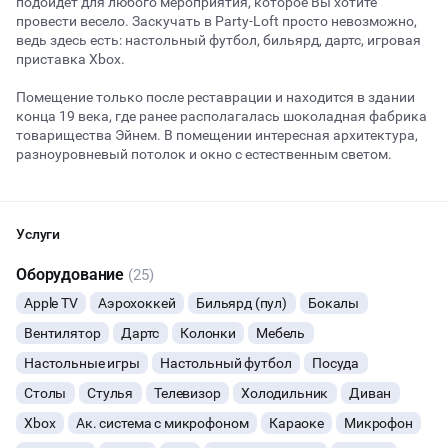
подойдет для любого мероприятия, которое Вы хотите
провести весело. Заскучать в Party-Loft просто невозможно,
ведь здесь есть: настольный футбол, бильярд, дартс, игровая
приставка Xbox.
Начало
Окончание
ВЕЧЕРИНКИ
Помещение только после реставрации и находится в здании
конца 19 века, где ранее располагалась шоколадная фабрика
ДЕНЬ РОЖДЕНИЯ
товарищества Эйнем. В помещении интересная архитектура,
разноуровневый потолок и окно с естественным светом.
ДЕВИЧНИК
Площадь: 164 м2
Комфортная вместимость: 40 гостей.
ДЕТСКИЕ ПРАЗДНИКИ
Услуги
Лофт идеально подходит для проведения:
ДАННЫЙ ЛОФТ СЕЙЧАС НЕ АКТИВЕН
- дней рождений, закрытых вечеринок;
Оборудование
(25)
СВАДЬБЫ
- нового формата корпоративных мероприятий;
Apple TV
Аэрохоккей
Бильярд (пул)
Бокалы
- тренингов и мастер-классов;
ОСТАВИТЬ ЗАЯВКУ
- лекций, презентаций, переговоров, конференций, воркшопов;
КОРПОРАТИВЫ
Вентилятор
Дартс
Колонки
Мебель
- квартирников, музыкальных вечеров;
Вы можете отменить заявку в любой момент, это бесплатно
- фото и видео съёмок.
Настольные игры
Настольный футбол
Посуда
ДЕЛОВЫЕ МЕРОПРИЯТИЯ
или поменять параметры с нашим менеджером после того, как
Столы
Стулья
Телевизор
Холодильник
Диван
оставите заявку
В стоимость аренды входит:
- Бильярд, настольный футбол, игровая приставка Xbox One и
Xbox
Ак. система с микрофоном
Караоке
Микрофон
КВАРТИРНИКИ
🔥
8 человек интересовались этой площадкой сегодня
2 геймпада;