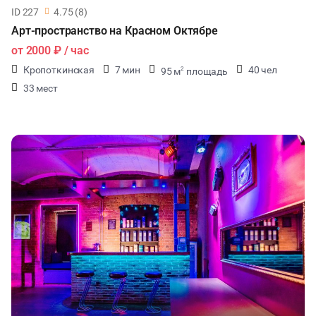
ID 227
4.75 (8)
Арт-пространство на Красном Октябре
от
2000 ₽
/ час
Кропоткинская
7 мин
40 чел
95 м
площадь
2
33 мест