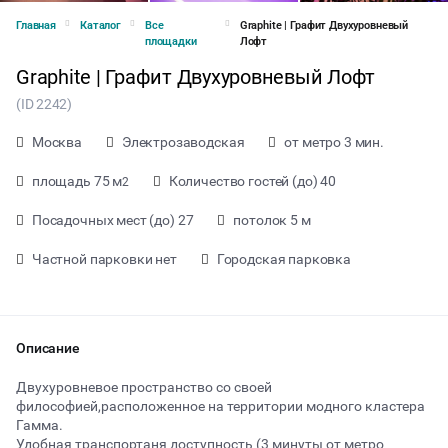
Главная
Каталог
Все
Graphite | Графит Двухуровневый
площадки
Лофт
Graphite | Графит Двухуровневый Лофт
(ID 2242)
Москва
Электрозаводская
от метро 3 мин.
площадь 75 м
Количество гостей (до) 40
2
Посадочных мест (до) 27
потолок 5 м
Частной парковки нет
Городская парковка
Описание
от 2100 ₽ за час
Двухуровневое пространство со своей
философией,расположенное на территории модного кластера
Гамма.
Тип мероприятия
Удобная транспортаня доступность (3 минуты от метро