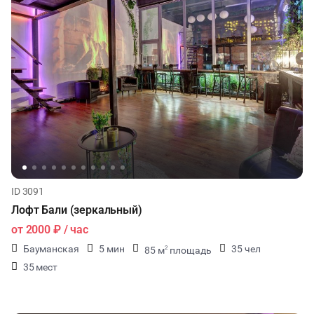
ID 3091
Лофт Бали (зеркальный)
от
2000 ₽
/ час
Бауманская
5 мин
35 чел
85 м
площадь
2
35 мест