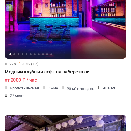
ID 228
4.42 (12)
Модный клубный лофт на набережной
от
2000 ₽
/ час
Кропоткинская
7 мин
40 чел
95 м
площадь
2
27 мест