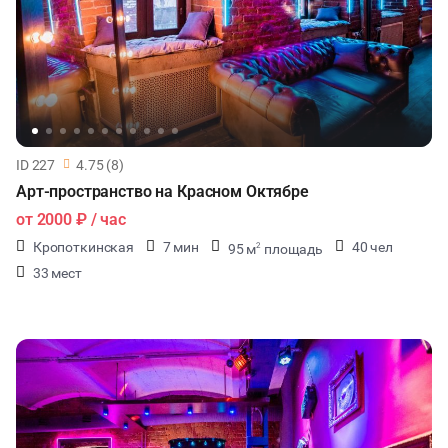
ID 227
4.75 (8)
Арт-пространство на Красном Октябре
от
2000 ₽
/ час
Кропоткинская
7 мин
40 чел
95 м
площадь
2
33 мест