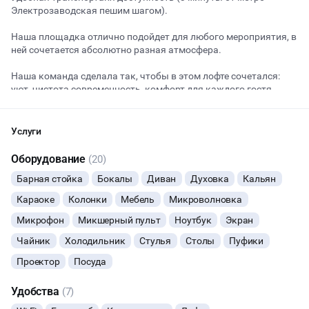
Электрозаводская пешим шагом).
Наша площадка отлично подойдет для любого мероприятия, в
Начало
Окончание
ней сочетается абсолютно разная атмосфера.
ВЕЧЕРИНКИ
Наша команда сделала так, чтобы в этом лофте сочетался:
уют, чистота,современность, комфорт для каждого гостя.
ДЕНЬ РОЖДЕНИЯ
Площадка оснащена профессиональным звуковым и
ДЕВИЧНИК
световым оборудованием, микрофонами,
Услуги
проректором,экраном.
Оборудование
ДЕТСКИЕ ПРАЗДНИКИ
(20)
Мы сотрудничаем с барменами, ведущими и кейтринговыми
Барная стойка
Бокалы
Диван
Духовка
Кальян
компаниями и, при необходимости, поможем Вам в
ОСТАВИТЬ ЗАЯВКУ
СВАДЬБЫ
организации события.
Караоке
Колонки
Мебель
Микроволновка
Вы можете отменить заявку в любой момент, это бесплатно
Наш Лофт прекрасно подойдет как для тренингов, мастер-
Микрофон
Микшерный пульт
Ноутбук
Экран
КОРПОРАТИВЫ
или поменять параметры с нашим менеджером после того, как
классов, фотосессий и презентаций, так и для творческих
Чайник
Холодильник
Стулья
Столы
Пуфики
оставите заявку
вечеров, дней рождений, свадеб, корпоративов и других
мероприятий.
Проектор
ДЕЛОВЫЕ МЕРОПРИЯТИЯ
Посуда
🔥
4 человека интересовались этой площадкой сегодня
Нет пробкового сбора на еду и алкоголь.
Удобства
(7)
КВАРТИРНИКИ