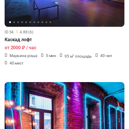
ФУРШЕТЫ
КОНФЕРЕНЦИИ
ID 34
4.88 (6)
ХАКАТОНЫ
Каскад лофт
от
2000 ₽
/ час
ДЕГУСТАЦИИ
Марьина роща
5 мин
40 чел
95 м
площадь
2
40 мест
ЧАЕПИТИЕ
ТИМБИЛДИНГ