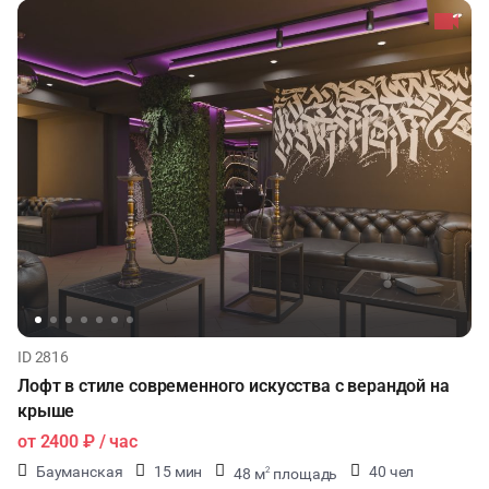
ID 2816
Лофт в стиле современного искусства с верандой на
крыше
от
2400 ₽
/ час
Бауманская
15 мин
40 чел
48 м
площадь
2