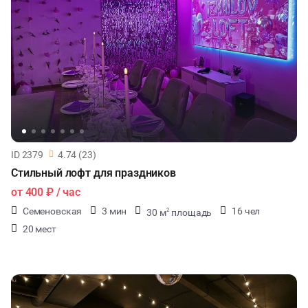
ID 2379
4.74 (23)
Стильный лофт для праздников
от
400 ₽
/ час
Семеновская
3 мин
16 чел
30 м
площадь
2
20 мест