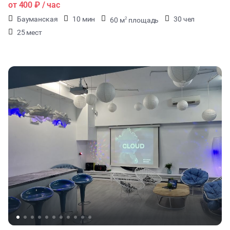
от
400 ₽
/ час
Бауманская
10 мин
30 чел
60 м
площадь
2
25 мест