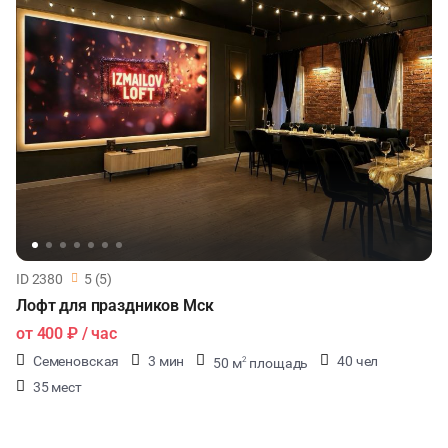
ID 2380
5 (5)
Лофт для праздников Мск
от
400 ₽
/ час
Семеновская
3 мин
40 чел
50 м
площадь
2
35 мест