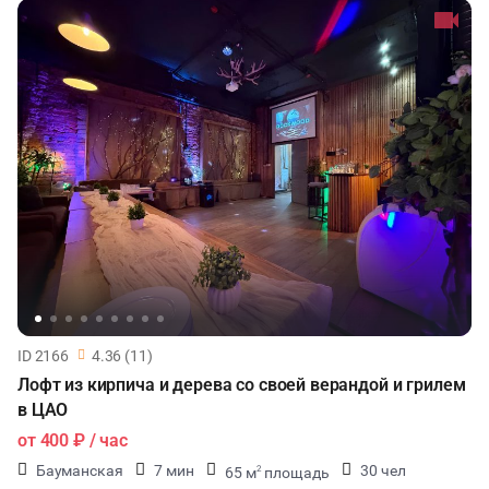
ID 2166
4.36 (11)
Лофт из кирпича и дерева со своей верандой и грилем
в ЦАО
от
400 ₽
/ час
Бауманская
7 мин
30 чел
65 м
площадь
2