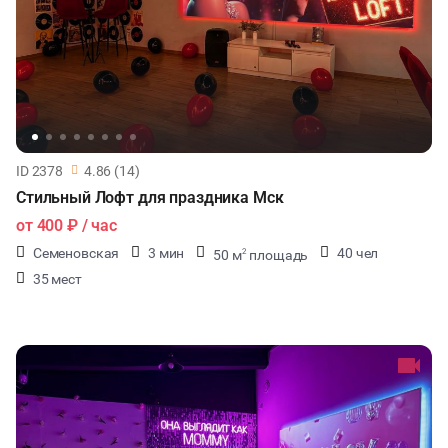
ID 2378
4.86 (14)
Стильный Лофт для праздника Мск
от
400 ₽
/ час
Семеновская
3 мин
40 чел
50 м
площадь
2
35 мест