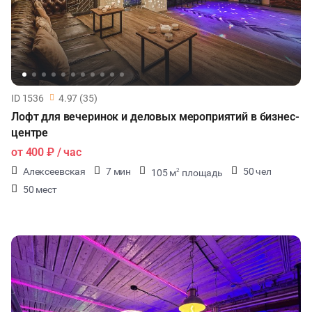
ID 1536
4.97 (35)
Лофт для вечеринок и деловых мероприятий в бизнес-
центре
от
400 ₽
/ час
Алексеевская
7 мин
50 чел
105 м
площадь
2
50 мест