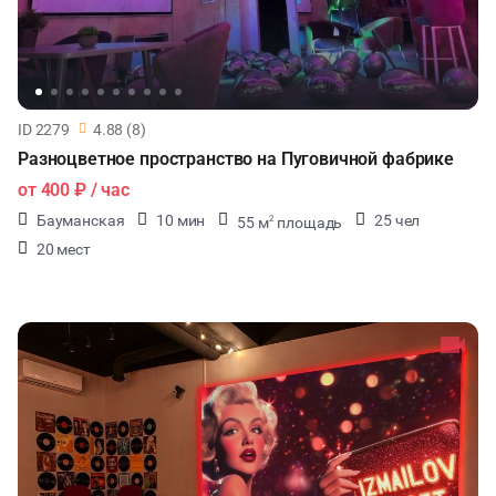
ID 2279
4.88 (8)
Разноцветное пространство на Пуговичной фабрике
от
400 ₽
/ час
Бауманская
10 мин
25 чел
55 м
площадь
2
20 мест