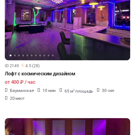
ID 2149
4.5 (28)
Лофт с космическим дизайном
от
400 ₽
/ час
Бауманская
10 мин
30 чел
65 м
площадь
2
20 мест