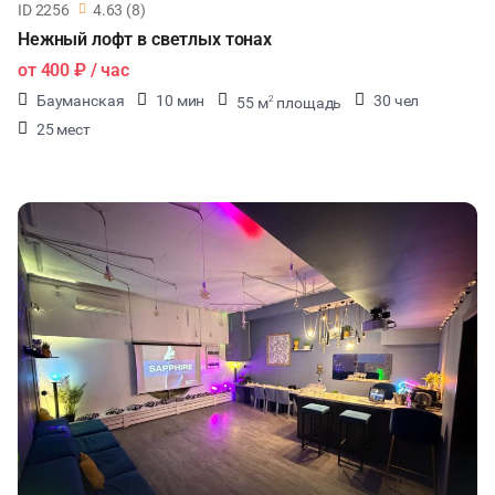
ID 2256
4.63 (8)
Нежный лофт в светлых тонах
от
400 ₽
/ час
Бауманская
10 мин
30 чел
55 м
площадь
2
25 мест