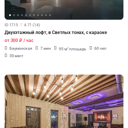
ID 1715
4.71 (14)
Двухэтажный лофт, в Светлых тонах, с караоке
от
300 ₽
/ час
Бауманская
7 мин
60 чел
95 м
площадь
2
30 мест