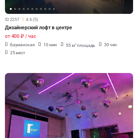
ID 2257
4.6 (5)
Дизайнерский лофт в центре
от
400 ₽
/ час
Бауманская
10 мин
30 чел
55 м
площадь
2
25 мест