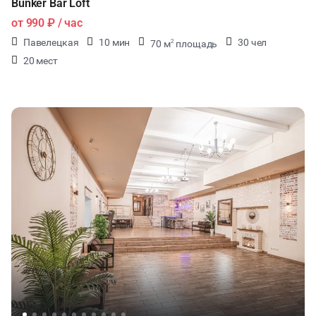
Bunker Bar Loft
от
990 ₽
/ час
Павелецкая
10 мин
30 чел
70 м
площадь
2
20 мест