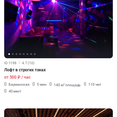
ID 1198
4.7 (10)
Лофт в строгих тонах
от
500 ₽
/ час
Бауманская
5 мин
110 чел
140 м
площадь
2
40 мест