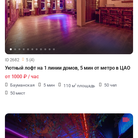
ID 2682
5 (4)
Уютный лофт на 1 линии домов, 5 мин от метро в ЦАО
от
1000 ₽
/ час
Бауманская
5 мин
50 чел
110 м
площадь
2
50 мест