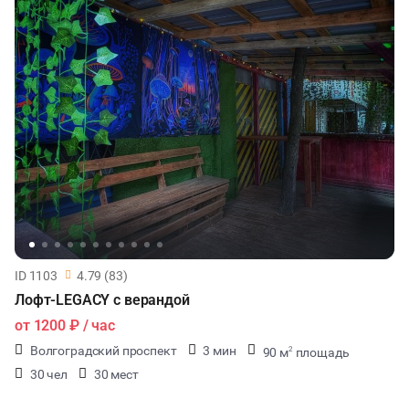
ID 1103
4.79 (83)
Лофт-LEGACY с верандой
от
1200 ₽
/ час
Волгоградский проспект
3 мин
90 м
площадь
2
30 чел
30 мест