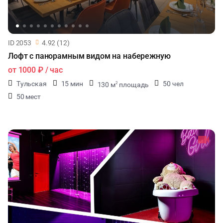
ID 2053
4.92 (12)
Лофт с панорамным видом на набережную
от
1000 ₽
/ час
Тульская
15 мин
50 чел
130 м
площадь
2
50 мест