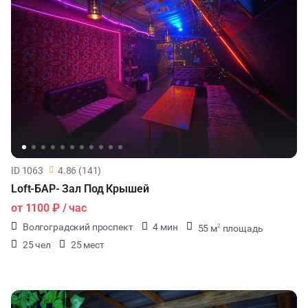
ID 1063
4.86 (141)
Loft-БАР- Зал Под Крышей
от
1100 ₽
/ час
Волгоградский проспект
4 мин
55 м
площадь
2
25 чел
25 мест