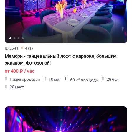
ID 2641
4 (1)
Мемори - танцевальный лофт с караоке, большим
экраном, фотозоной!
от
400 ₽
/ час
Нижегородская
10 мин
28 чел
60 м
площадь
2
28 мест