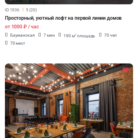
ID 1936
5 (20)
Просторный, уютный лофт на первой линии домов
от
1000 ₽
/ час
Бауманская
7 мин
70 чел
190 м
площадь
2
70 мест