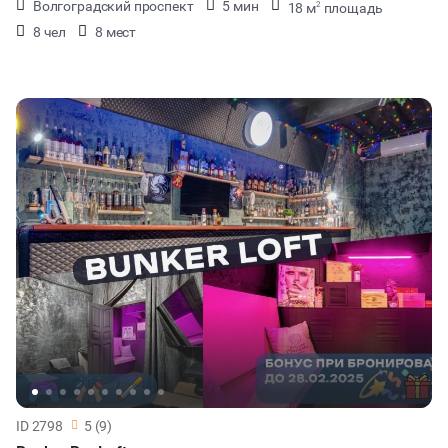
Волгоградский проспект
5 мин
18 м
площадь
2
8 чел
8 мест
ID 2798
5 (9)