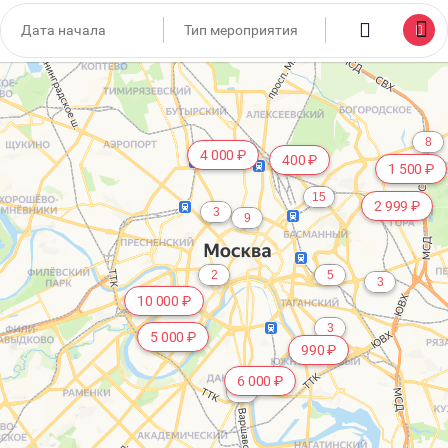
8
4 000 ₽
400 ₽
1 500 ₽
15
2 999 ₽
3
9
2
5
3
10 000 ₽
3
5 000 ₽
990 ₽
6 000 ₽
2