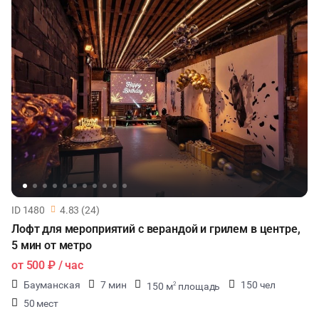
ID 1480
4.83 (24)
Лофт для мероприятий с верандой и грилем в центре,
5 мин от метро
от
500 ₽
/ час
Бауманская
7 мин
150 чел
150 м
площадь
2
50 мест