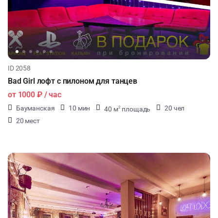
ID 2058
Bad Girl лофт с пилоном для танцев
от
1000 ₽
/ час
Бауманская
10 мин
20 чел
40 м
площадь
2
20 мест