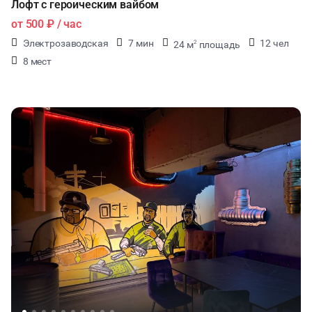
Лофт с героическим вайбом
от
500 ₽
/ час
Электрозаводская
7 мин
12 чел
24 м
площадь
2
8 мест