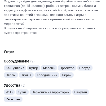
Студия подойдет для индивидуальной работы или небольших
тренингов (до 15 человек), рабочих встреч, съемки блога и
видео урока, фотосессии, занятий йогой, массажа, телесные
практики, занятий с чашами, для настольных игры и
Начало
Окончание
ДЕНЬ РОЖДЕНИЯ
семинаров, мастер-классов и презентаций или иных ваших
мероприятий.
В случае необходимости зал трансформируется и остается
ДЕВИЧНИК
пустое пространство
Администратор Вас встретит, поможет подготовиться к
ДЕТСКИЕ ПРАЗДНИКИ
мероприятию, а также проводит после него
Услуги
КОРПОРАТИВЫ
Студия находится на 5 этаже (есть лифт) , туалет на этаже
Оборудование
(9)
ДАННЫЙ ЛОФТ СЕЙЧАС НЕ АКТИВЕН
Скидки: при бронировании более 10 часов- 10%; более 20
ДЕЛОВЫЕ МЕРОПРИЯТИЯ
Канцелярия
Кулер
Мебель
Проектор
Посуда
часов-20%
Столы
Стулья
Холодильник
ОСТАВИТЬ ЗАЯВКУ
Экран
УСЛОВИЯ АРЕНДЫ И ВОЗВРАТ:
КВАРТИРНИКИ
Мы работаем по предоплате 50 %
Удобства
(5)
Вы можете отменить заявку в любой момент, это бесплатно
Отмена возможна не позднее 72 часов до мероприятия. При
ФОТОСЕССИИ
или поменять параметры с нашим менеджером после того, как
отмене менее 72 часов до мероприятия сгорает 50% суммы
Wi-Fi
Кухня
Парковка на территории
Санузел
оставите заявку
бронирования.
Ресепшен
ЙОГА И РАСТЯЖКА
🔥
11 человек интересовались этой площадкой сегодня
Для уточнения подробностей и записи на просмотр свяжитесь