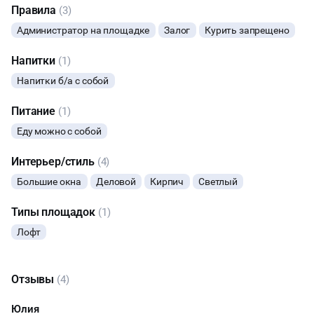
с нами по телефону или What's App
Правила
(3)
ФИТНЕС
Администратор на площадке
Залог
Курить запрещено
МАСТЕР-КЛАСС
Напитки
(1)
Напитки б/а с собой
СЕМИНАРЫ
Питание
(1)
ВЫСТАВКИ
Еду можно с собой
Интерьер/стиль
(4)
КАСТИНГИ
Большие окна
Деловой
Кирпич
Светлый
КИНОПРОСМОТР
Типы площадок
(1)
Лофт
НАСТОЛЬНЫЕ ИГРЫ
РЕПЕТИЦИИ
Отзывы
(4)
КОНФЕРЕНЦИИ
Юлия