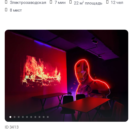
Электрозаводская
7 мин
12 чел
22 м
площадь
2
8 мест
ID 3413