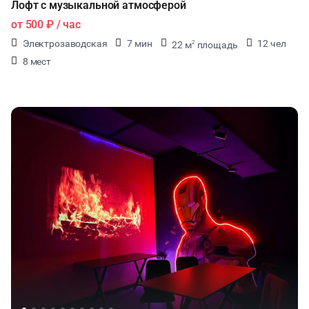
Лофт с музыкальной атмосферой
от
500 ₽
/ час
Электрозаводская
7 мин
12 чел
22 м
площадь
2
8 мест