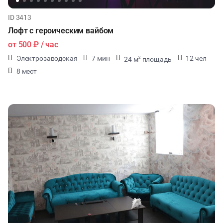
ID 3413
Лофт с героическим вайбом
от
500 ₽
/ час
Электрозаводская
7 мин
12 чел
24 м
площадь
2
8 мест