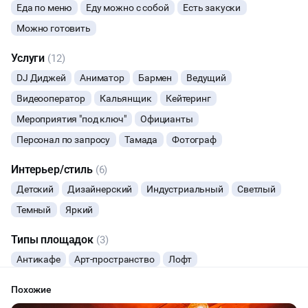
Еда по меню
Еду можно с собой
Есть закуски
"стандартной уборке" прибавляется оплата за "сложную
уборку" на площадке после мероприятия - 2000 руб.
НОВЫЙ ГОД
Можно готовить
Услуги
МАСТЕР-КЛАСС
(12)
DJ Диджей
Аниматор
Бармен
Ведущий
СЕМИНАРЫ
Видеооператор
Кальянщик
Кейтеринг
Мероприятия "под ключ"
Официанты
ТАНЦЫ
Персонал по запросу
Тамада
Фотограф
ВЫСТАВКИ
Интерьер/стиль
(6)
Детский
Дизайнерский
Индустриальный
Светлый
КАСТИНГИ
Темный
Яркий
КИНОПРОСМОТР
Типы площадок
(3)
Антикафе
Арт-пространство
Лофт
НАСТОЛЬНЫЕ ИГРЫ
Похожие
РЕПЕТИЦИИ