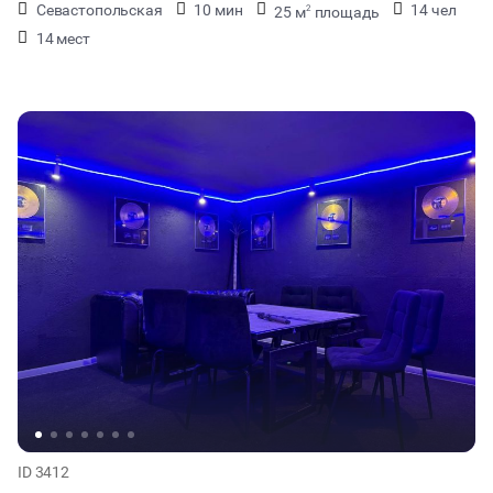
Севастопольская
10 мин
14 чел
25 м
площадь
2
14 мест
ID 3412