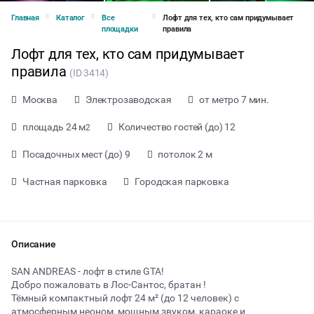
Главная
Каталог
Все
Лофт для тех, кто сам придумывает
площадки
правила
Лофт для тех, кто сам придумывает
правила
(ID 3414)
Москва
Электрозаводская
от метро 7 мин.
площадь 24 м
Количество гостей (до) 12
2
Посадочных мест (до) 9
потолок 2 м
Частная парковка
Городская парковка
Описание
от 500 ₽ за час
SAN ANDREAS - лофт в стиле GTA!
Добро пожаловать в Лос-Сантос, братан !
Тёмный компактный лофт 24 м² (до 12 человек) с
Тип мероприятия
атмосферным неоном, мощным звуком, караоке и