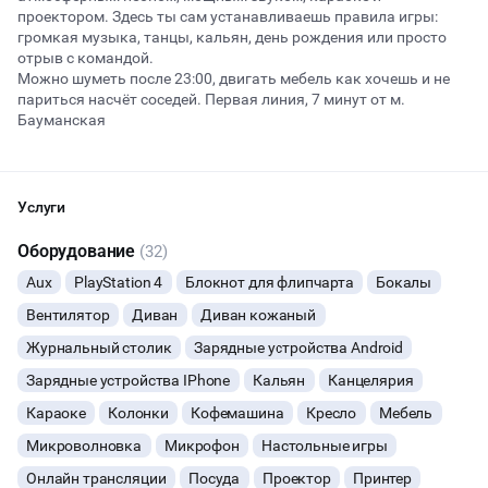
проектором. Здесь ты сам устанавливаешь правила игры:
громкая музыка, танцы, кальян, день рождения или просто
отрыв с командой.
Начало
Окончание
Можно шуметь после 23:00, двигать мебель как хочешь и не
ВЕЧЕРИНКИ
париться насчёт соседей. Первая линия, 7 минут от м.
Бауманская
ДЕНЬ РОЖДЕНИЯ
Первая линия здания, поэтому не нужно проходить через КПП
с охраной и составлять списки гостей!
ДЕВИЧНИК
Услуги
Для комфортного отдыха у нас есть:
Оборудование
ДЕТСКИЕ ПРАЗДНИКИ
(32)
парковка городская и частная
Aux
PlayStation 4
Блокнот для флипчарта
Бокалы
возможность шуметь после 23:00
ОСТАВИТЬ ЗАЯВКУ
СВАДЬБЫ
качественный звук
Вентилятор
Диван
Диван кожаный
вся необходимая мебель, столы, стулья
Вы можете отменить заявку в любой момент, это бесплатно
туалеты и раковины с зеркалами
Журнальный столик
Зарядные устройства Android
КОРПОРАТИВЫ
или поменять параметры с нашим менеджером после того, как
атмосферная регулируемая неоновая подсветка
Зарядные устройства IPhone
Кальян
Канцелярия
оставите заявку
возможность двигать мебель специально под ваше
мероприятие
Караоке
ДЕЛОВЫЕ МЕРОПРИЯТИЯ
Колонки
Кофемашина
Кресло
Мебель
🔥
6 человек интересовались этой площадкой сегодня
настольные игры
Микроволновка
Микрофон
Настольные игры
wi-fi
КВАРТИРНИКИ
проектор
Онлайн трансляции
Посуда
Проектор
Принтер