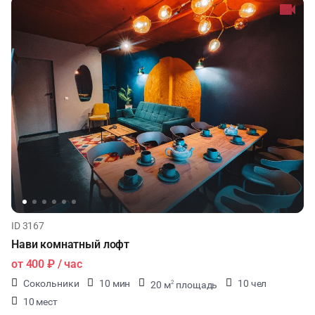
КУЛИНАРНЫЙ МАСТЕР-КЛАСС
ФУРШЕТЫ
КОНФЕРЕНЦИИ
ХАКАТОНЫ
ДЕГУСТАЦИИ
ЧАЕПИТИЕ
ID 3167
ТИМБИЛДИНГ
Нави комнатный лофт
от
400 ₽
/ час
Сокольники
10 мин
10 чел
20 м
площадь
2
10 мест