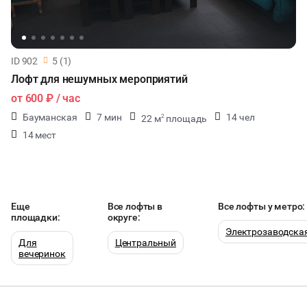
ID 902
5 (1)
Лофт для нешумных мероприятий
от
600 ₽
/ час
Бауманская
7 мин
14 чел
22 м
площадь
2
14 мест
Еще
Все лофты в
Все лофты у метро:
площадки:
округе:
Электрозаводска
Для
Центральный
вечеринок