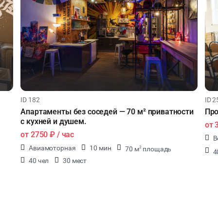
ID 182
ID 2
Апартаменты без соседей — 70 м² приватности
Про
с кухней и душем.
от
от
2750 ₽
/ час
В
Авиамоторная
10 мин
70 м
площадь
2
4
40 чел
30 мест