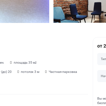
от 
Ти
ин.
площадь 35 м
2
(до) 20
потолок 3 м
Частная парковка
На
Вы мо
беспл