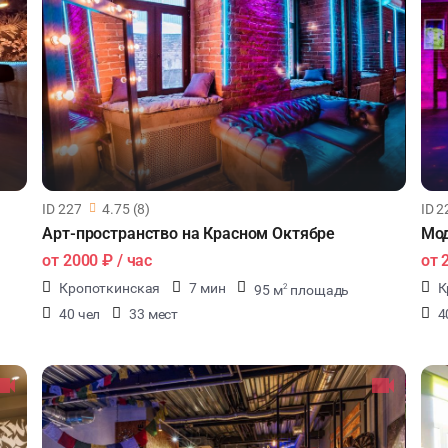
ID 227
4.75 (8)
ID 2
Арт-пространство на Красном Октябре
Мод
от
2000 ₽
/ час
от
Кропоткинская
7 мин
К
95 м
площадь
2
40 чел
33 мест
4