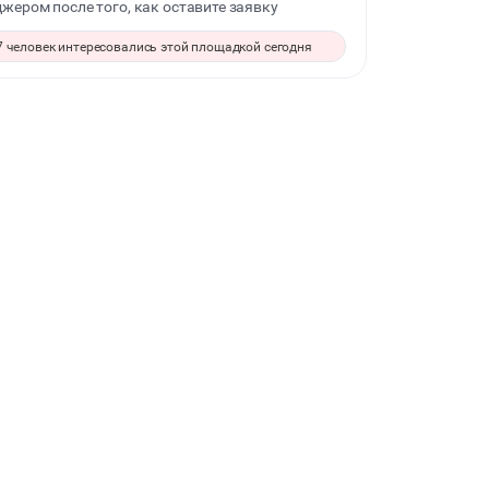
жером после того, как оставите заявку
МАСТЕР-КЛАСС
7 человек интересовались этой площадкой сегодня
СЕМИНАРЫ
ВЫСТАВКИ
КАСТИНГИ
КИНОПРОСМОТР
РЕПЕТИЦИИ
КОНФЕРЕНЦИИ
ДЕГУСТАЦИИ
ТИМБИЛДИНГ