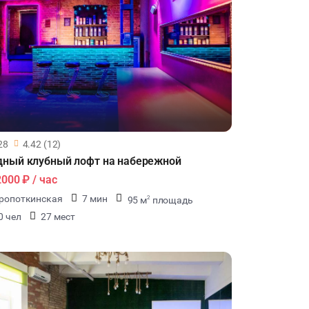
28
4.42 (12)
ный клубный лофт на набережной
2000 ₽
/ час
ропоткинская
7 мин
95 м
площадь
2
0 чел
27 мест