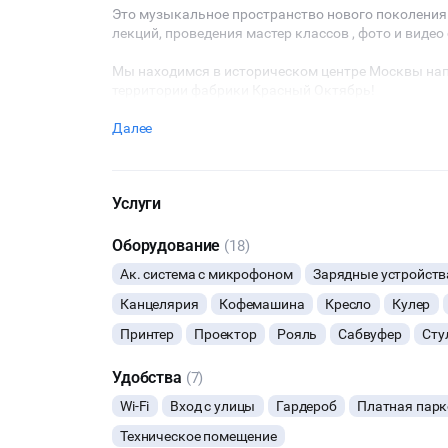
Это музыкальное пространство нового поколения
лекций, проведения мастер классов , фото и видео 
Мы находимся в историческом центре Москвы нап
территории фабрики Красный Октябрь!
Далее
Услуги
Оборудование
(18)
Ак. система с микрофоном
Зарядные устройств
Канцелярия
Кофемашина
Кресло
Кулер
Принтер
Проектор
Рояль
Сабвуфер
Сту
Удобства
(7)
Wi-Fi
Вход с улицы
Гардероб
Платная пар
Техническое помещение