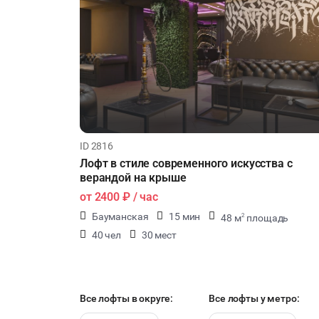
ID 2816
Лофт в стиле современного искусства с
верандой на крыше
от
2400 ₽
/ час
Бауманская
15 мин
48 м
площадь
2
40 чел
30 мест
Все лофты в округе:
Все лофты у метро: