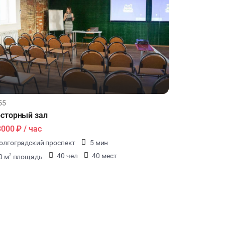
55
сторный зал
3000 ₽
/ час
олгоградский проспект
5 мин
40 чел
40 мест
0 м
площадь
2