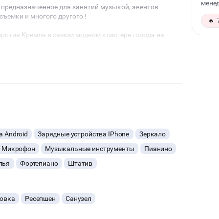
менед
 предназначенное для занятий музыкой, эвентов
съемки и многого другого !
🔥
ротив Кремля в самом модном кластере города на
а Android
Зарядные устройства IPhone
Зеркало
Микрофон
Музыкальные инструменты
Пианино
лья
Фортепиано
Штатив
ковка
Ресепшен
Санузел