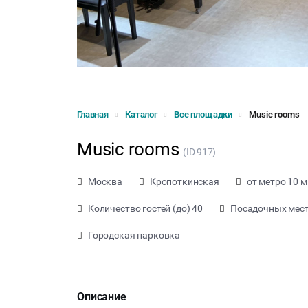
Главная
Каталог
Все площадки
Music rooms
Music rooms
(ID 917)
Москва
Кропоткинская
от метро 10 м
Количество гостей (до) 40
Посадочных мест 
Городская парковка
Описание