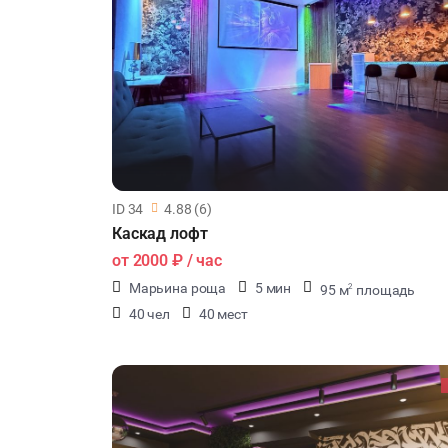
ID 34
4.88 (6)
Каскад лофт
от
2000 ₽
/ час
Марьина роща
5 мин
95 м
площадь
2
40 чел
40 мест