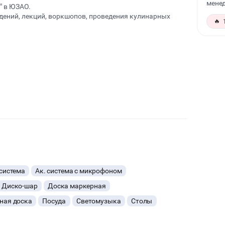
менед
" в ЮЗАО.
ждений, лекций, воркшопов, проведения кулинарных
🔥
е плиты, кастрюли, сковородки и прочий кухонный
система
Ак. система с микрофоном
Диско-шар
Доска маркерная
ная доска
Посуда
Светомузыка
Столы