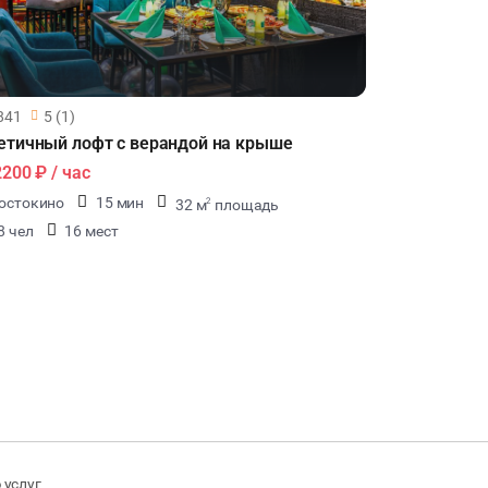
841
5 (1)
етичный лофт с верандой на крыше
2200 ₽
/ час
остокино
15 мин
32 м
площадь
2
8 чел
16 мест
 услуг