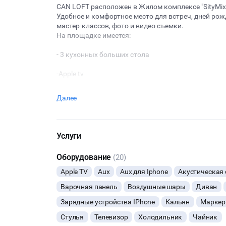
CAN LOFT расположен в Жилом комплексе "SityMix
Удобное и комфортное место для встреч, дней ро
мастер-классов, фото и видео съемки.
На площадке имеется:
- 3 кухонных больших стола
-Apple tv
-Умная колонка с Алисой
Далее
-Светомузыка
- Удобная зона chill out
Услуги
-Кулер с горячей и холодной водой
Оборудование
(20)
-Бытовая техника: 2 духовых шкафа, индукционны
Apple TV
Aux
Aux для Iphone
Акустическая 
инвентарь
Варочная панель
Воздушные шары
Диван
-Тарелки, стаканы, вилки, ложки
Зарядные устройства IPhone
Кальян
Маркер
Стулья
Телевизор
Холодильник
Чайник
- Караоке