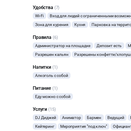
-Wi-fi
Удобства
(7)
Wi-Fi
Вход для людей с ограниченными возмож
Зона для курения
Кухня
Парковка на террит
Правила
(6)
Администратор на площадке
Депозит есть
М
Разрешен кальян
Разрешены конфетти/хлопуш
Напитки
(1)
Алкоголь с собой
Питание
(1)
Еду можно с собой
Услуги
(15)
DJ Диджей
Аниматор
Бармен
Ведущий
Кейтеринг
Мероприятия "под ключ"
Официан