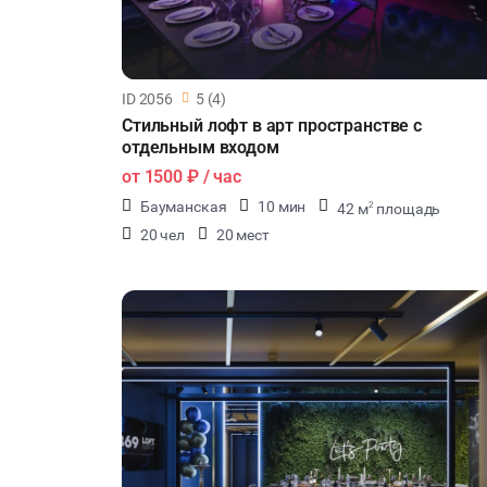
ID 2056
5 (4)
Стильный лофт в арт пространстве с
отдельным входом
от
1500 ₽
/ час
Бауманская
10 мин
42 м
площадь
2
20 чел
20 мест