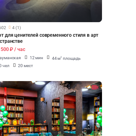
602
4 (1)
т для ценителей современного стиля в арт
странстве
1500 ₽
/ час
ауманская
12 мин
44 м
площадь
2
0 чел
20 мест