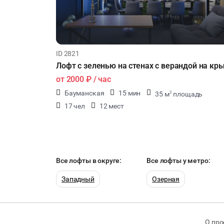
ID 2821
Лофт с зеленью на стенах с верандой на кр
от
2000 ₽
/ час
Бауманская
15 мин
35 м
площадь
2
17 чел
12 мест
Все лофты в округе:
Все лофты у метро:
Западный
Озерная
О про