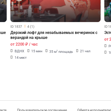
ID 1837
4 (1)
ID 1
ыше
Дерзкий лофт для незабываемых вечеринок с
Эст
верандой на крыше
от
от
2200 ₽
/ час
Р
ВДНХ
15 мин
21 чел
35 м
площадь
2
1
14 мест
екте
Пользовательское соглашение
Оферта исполнителю