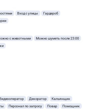
ностями
Вход с улицы
Гардероб
ории
ожно с животными
Можно шуметь после 23:00
ки
Видеооператор
Декоратор
Кальянщик
ты
Персонал по запросу
Повар
Помощник