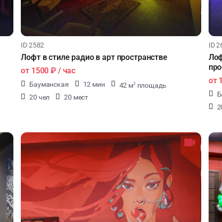
ID 2582
ID 2
Лофт в стиле радио в арт пространстве
Лоф
про
от
1500 ₽
/ час
от
Бауманская
12 мин
42 м
площадь
2
Б
20 чел
20 мест
2