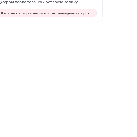
жером после того, как оставите заявку
ДЕТСКИЕ ПРАЗДНИКИ
10 человек интересовались этой площадкой сегодня
КОРПОРАТИВЫ
ДЕЛОВЫЕ МЕРОПРИЯТИЯ
КВАРТИРНИКИ
ФОТОСЕССИИ
ДИСКОТЕКА
СВИДАНИЯ
НОВЫЙ ГОД
МАСТЕР-КЛАСС