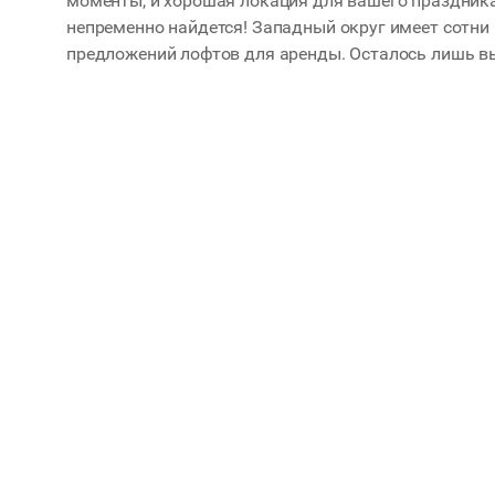
моменты, и хорошая локация для вашего праздника
непременно найдется! Западный округ имеет сотни
предложений лофтов для аренды. Осталось лишь в
О про