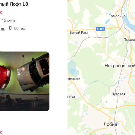
лый Лофт L8
с
15 мин
80 чел
адь
с