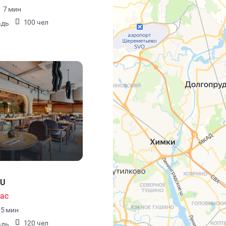
7 мин
100 чел
адь
LU
час
5 мин
120 чел
адь