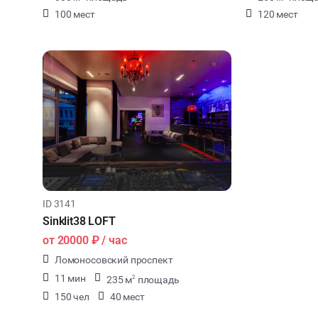
100 мест
120 мест
ID 3141
Sinklit38 LOFT
от
20000 ₽
/ час
Ломоносовский проспект
11 мин
235 м
площадь
2
150 чел
40 мест