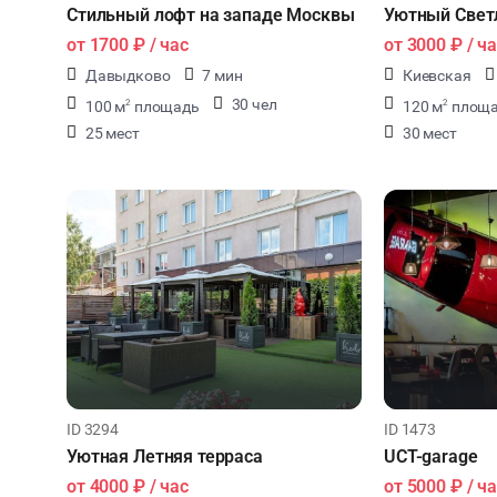
Стильный лофт на западе Москвы
Уютный Свет
от
1700 ₽
/ час
от
3000 ₽
/ ча
Давыдково
7 мин
Киевская
30 чел
100 м
площадь
120 м
площ
2
2
25 мест
30 мест
ID 3294
ID 1473
Уютная Летняя терраса
UCT-garage
от
4000 ₽
/ час
от
5000 ₽
/ ча