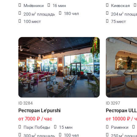
Мнёвники
16 мин
Киевская
180 чел
200 м
площадь
204 м
площ
2
2
100 мест
75 мест
ID 3284
ID 3297
Ресторан Le’purshi
Ресторан UL
от
7000 ₽
/ час
от
10000 ₽
/ 
Парк Победы
15 мин
Раменки
100 чел
300 м
площадь
250 м
площ
2
2