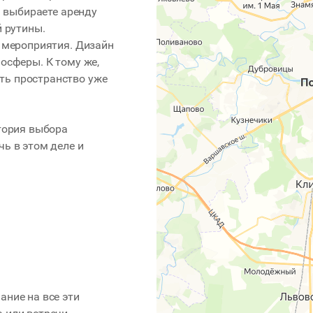
ы выбираете аренду
й рутины.
о мероприятия. Дизайн
осферы. К тому же,
ть пространство уже
итория выбора
ь в этом деле и
ание на все эти