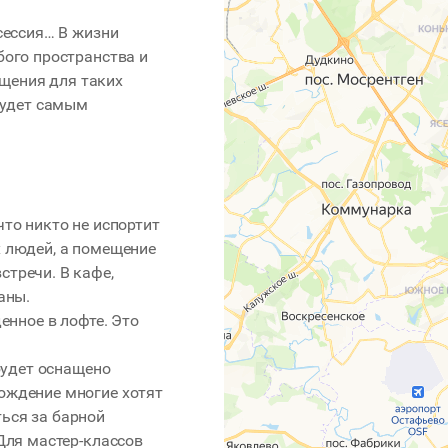
сессия… В жизни
бого пространства и
щения для таких
 будет самым
что никто не испортит
х людей, а помещение
стречи. В кафе,
аны.
енное в лофте. Это
 будет оснащено
ождение многие хотят
ься за барной
 Для мастер-классов