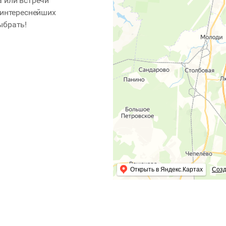
 или встречи
 интереснейших
ыбрать!
Открыть в Яндекс.Картах
Созд
екте
Пользовательское соглашение
Оферта исполнителю
© 2017-2026 GoLoft
info@goloft.ru
+7 (499) 226-13-82