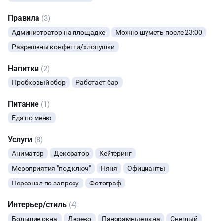
БАНКЕТЫ
Правила
(3)
Администратор на площадке
Можно шуметь после 23:00
ЮБИЛЕЙ
Разрешены конфетти/хлопушки
ВЫПУСКНЫЕ
Напитки
(2)
Пробковый сбор
Работает бар
МАЛЬЧИШНИК
Питание
(1)
ДИСКОТЕКА
Еда по меню
Услуги
НОВЫЙ ГОД
(8)
Аниматор
Декоратор
Кейтеринг
МАСТЕР-КЛАСС
Мероприятия "под ключ"
Няня
Официанты
Персонал по запросу
Фотограф
СЕМИНАРЫ
Интерьер/стиль
(4)
КИНОПРОСМОТР
Большие окна
Дерево
Панорамные окна
Светлый