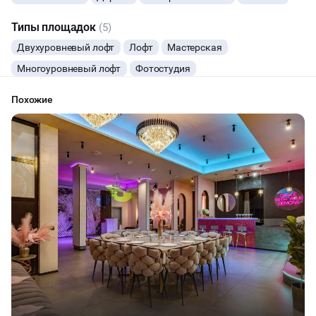
ФУРШЕТЫ
Типы площадок
(5)
Двухуровневый лофт
Лофт
Мастерская
ДЕГУСТАЦИИ
Многоуровневый лофт
Фотостудия
ЧАЕПИТИЕ
Похожие
ТИМБИЛДИНГ
ПРЕЗЕНТАЦИЯ АВТО