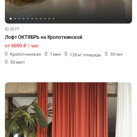
ID 3377
Лофт ОКТЯБРЬ на Кропоткинской
от
6000 ₽
/ час
Кропоткинская
7 мин
50 чел
126 м
площадь
2
50 мест