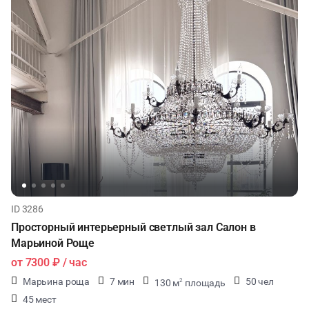
ID 3286
Просторный интерьерный светлый зал Салон в
Марьиной Роще
от
7300 ₽
/ час
Марьина роща
7 мин
50 чел
130 м
площадь
2
45 мест