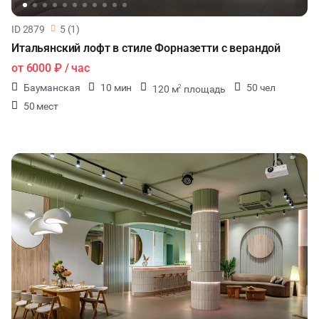
ID 2879
5 (1)
Итальянский лофт в стиле Форназетти с верандой
от
6000 ₽
/ час
Бауманская
10 мин
50 чел
120 м
площадь
2
50 мест