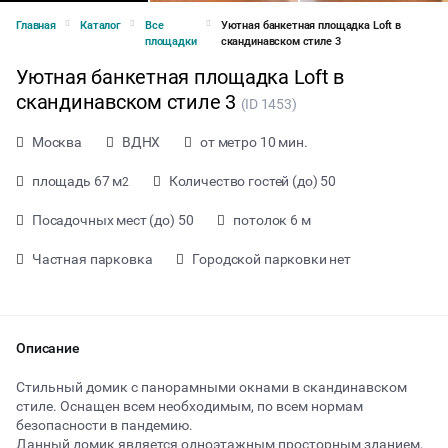
Главная
Каталог
Все
Уютная банкетная площадка Loft в
площадки
скандинавском стиле 3
Уютная банкетная площадка Loft в
скандинавском стиле 3
(ID 1453)
Москва
ВДНХ
от метро 10 мин.
площадь 67 м
Количество гостей (до) 50
2
Посадочных мест (до) 50
потолок 6 м
Частная парковка
Городской парковки нет
Описание
от 7000 ₽ за час
Стильный домик с панорамными окнами в скандинавском
стиле. Оснащен всем необходимым, по всем нормам
безопасности в пандемию.
Тип мероприятия
Данный домик является одноэтажным просторным зданием,