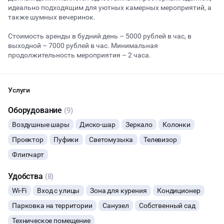
идеально подходящим для уютных камерных мероприятий, а
также шумных вечеринок.
Начало
Окончание
Стоимость аренды в будний день – 5000 рублей в час, в
ВЕЧЕРИНКИ
выходной – 7000 рублей в час. Минимальная
продолжительность мероприятия – 2 часа.
ДЕНЬ РОЖДЕНИЯ
ДЕВИЧНИК
Услуги
Оборудование
(9)
ДЕТСКИЕ ПРАЗДНИКИ
Воздушные шары
Диско-шар
Зеркало
Колонки
ДАННЫЙ ЛОФТ СЕЙЧАС НЕ АКТИВЕН
Проектор
СВАДЬБЫ
Пуфики
Светомузыка
Телевизор
Флипчарт
ОСТАВИТЬ ЗАЯВКУ
КОРПОРАТИВЫ
Удобства
(8)
Вы можете отменить заявку в любой момент, это бесплатно
ДЕЛОВЫЕ МЕРОПРИЯТИЯ
или поменять параметры с нашим менеджером после того, как
Wi-Fi
Вход с улицы
Зона для курения
Кондиционер
оставите заявку
Парковка на территории
Санузел
Собственный сад
ФОТОСЕССИИ
🔥
9 человек интересовались этой площадкой сегодня
Техническое помещение