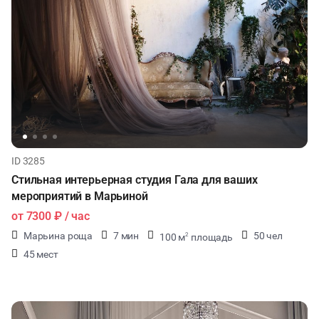
ID 3285
Стильная интерьерная студия Гала для ваших
мероприятий в Марьиной
от
7300 ₽
/ час
Марьина роща
7 мин
50 чел
100 м
площадь
2
45 мест