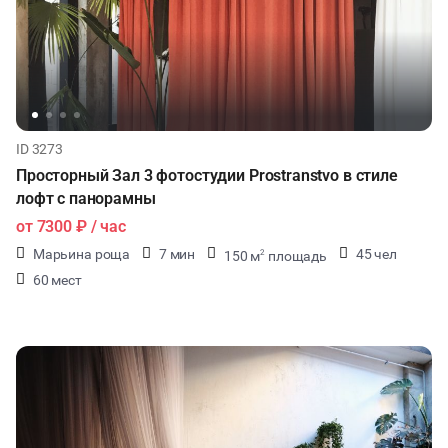
ID 3273
Просторный Зал 3 фотостудии Prostranstvo в стиле
лофт с панорамны
от
7300 ₽
/ час
Марьина роща
7 мин
45 чел
150 м
площадь
2
60 мест