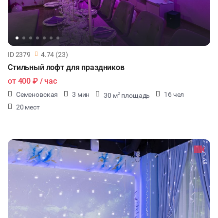
ID 2379
4.74 (23)
Стильный лофт для праздников
от
400 ₽
/ час
Семеновская
3 мин
16 чел
30 м
площадь
2
20 мест