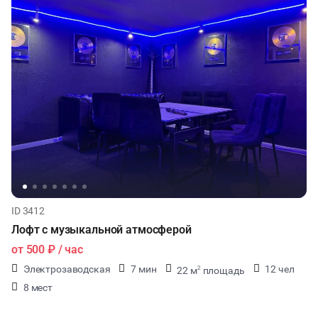
ID 3412
Лофт с музыкальной атмосферой
от
500 ₽
/ час
Электрозаводская
7 мин
12 чел
22 м
площадь
2
8 мест