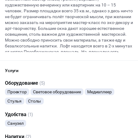
художественную вечеринку или квартирник на 10 – 15
человек. Размер площадки всего 35 кв.м., однако з десь ничто
не будет ограничивать полёт творческой мысли, при желании
Начало
Окончание
можно заказать на мероприятие мастер-класс по эко-декору и
ВЕЧЕРИНКИ
арт-творчеству. Большие окна дают хорошее естественное
освещение, столь важное для художественной мастерской.
ДЕЛОВЫЕ МЕРОПРИЯТИЯ
Можно свободно приносить свои материалы, а также еду и
безалкогольные напитки. Лофт находится всего в 2-х минутах
от метро Преображенская площадь. На площадке есть
КВАРТИРНИКИ
проектор и кулер с водой, а также множество интересных
мелочей, которые можно использовать в творчестве.
Бронируйте площадку для тренингов и креативных занятий,
Услуги
мы всегда рады помочь с арендой лофта, чтобы
организационные моменты не отвлекали от процесса
ДАННЫЙ ЛОФТ СЕЙЧАС НЕ АКТИВЕН
Оборудование
(5)
созидания.
Проектор
Световое оборудование
Медиаплеер
ОСТАВИТЬ ЗАЯВКУ
Стулья
Столы
Вы можете отменить заявку в любой момент, это бесплатно
Удобства
(1)
или поменять параметры с нашим менеджером после того, как
оставите заявку
Санузел
🔥
7 человек интересовались этой площадкой сегодня
Напитки
(2)