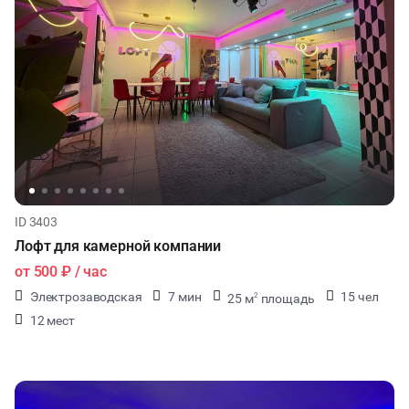
ID 3403
Лофт для камерной компании
от
500 ₽
/ час
Электрозаводская
7 мин
15 чел
25 м
площадь
2
12 мест