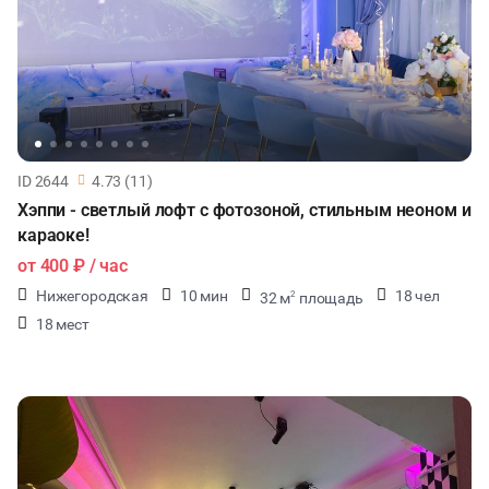
ID 2644
4.73 (11)
Хэппи - светлый лофт с фотозоной, стильным неоном и
караоке!
от
400 ₽
/ час
Нижегородская
10 мин
18 чел
32 м
площадь
2
18 мест