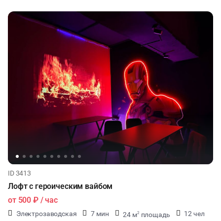
ID 3413
Лофт с героическим вайбом
от
500 ₽
/ час
Электрозаводская
7 мин
12 чел
24 м
площадь
2