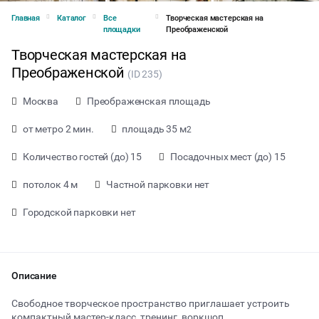
Главная
Каталог
Все
Творческая мастерская на
площадки
Преображенской
Творческая мастерская на
Преображенской
(ID 235)
Москва
Преображенская площадь
от метро 2 мин.
площадь 35 м
2
Количество гостей (до) 15
Посадочных мест (до) 15
потолок 4 м
Частной парковки нет
Городской парковки нет
от 500 ₽ за час
Описание
Свободное творческое пространство приглашает устроить
Тип мероприятия
компактный мастер-класс, тренинг, воркшоп ,