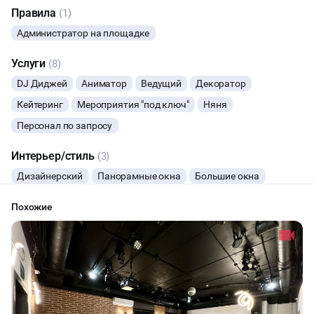
Правила
(1)
ЮБИЛЕЙ
Администратор на площадке
ЙОГА И РАСТЯЖКА
Услуги
(8)
DJ Диджей
Аниматор
Ведущий
Декоратор
ФИТНЕС
Кейтеринг
Мероприятия "под ключ"
Няня
Персонал по запросу
МАЛЬЧИШНИК
Интерьер/стиль
(3)
ДИСКОТЕКА
Дизайнерский
Панорамные окна
Большие окна
МАСТЕР-КЛАСС
Похожие
ТАНЦЫ
КИНОПРОСМОТР
НАСТОЛЬНЫЕ ИГРЫ