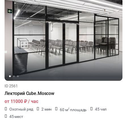
ID 2561
Лекторий Cube.Moscow
от
11000 ₽
/ час
Охотный ряд
2 мин
45 чел
60 м
площадь
2
45 мест