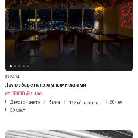
ID 2494
Лаунж бар с панорамными окнами
от
10000 ₽
/ час
Деловой центр
5 мин
60 чел
115 м
площадь
2
30 мест