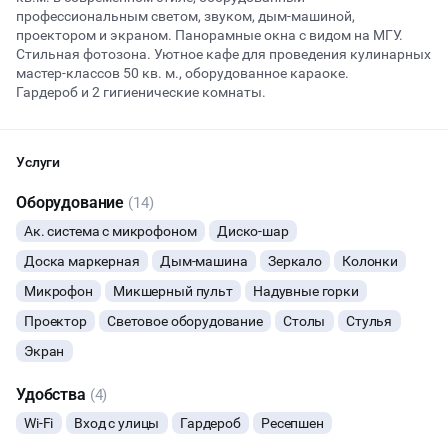
профессиональным светом, звуком, дым-машиной,
проектором и экраном. Панорамные окна с видом на МГУ.
Стильная фотозона. Уютное кафе для проведения кулинарных
Начало
Окончание
мастер-классов 50 кв. м., оборудованное караоке.
ВЕЧЕРИНКИ
Гардероб и 2 гигиенические комнаты.
ДЕНЬ РОЖДЕНИЯ
Услуги
ДЕВИЧНИК
Оборудование
(14)
ДЕТСКИЕ ПРАЗДНИКИ
Ак. система с микрофоном
Диско-шар
Доска маркерная
Дым-машина
Зеркало
Колонки
ДАННЫЙ ЛОФТ СЕЙЧАС НЕ АКТИВЕН
КОРПОРАТИВЫ
Микрофон
Микшерный пульт
Надувные горки
ОСТАВИТЬ ЗАЯВКУ
Проектор
Световое оборудование
Столы
Стулья
ДЕЛОВЫЕ МЕРОПРИЯТИЯ
Экран
Вы можете отменить заявку в любой момент, это бесплатно
КВАРТИРНИКИ
или поменять параметры с нашим менеджером после того, как
Удобства
(4)
оставите заявку
Wi-Fi
Вход с улицы
Гардероб
Ресепшен
БАНКЕТЫ
🔥
6 человек интересовались этой площадкой сегодня