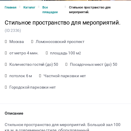
Главная
Каталог
Все
Стильное пространство для
площадки
мероприятий.
Стильное пространство для мероприятий.
(ID 2336)
Москва
Ломоносовский проспект
от метро 4 мин.
площадь 100 м
2
Количество гостей (до) 50
Посадочных мест (до) 50
потолок 6 м
Частной парковки нет
Городской парковки нет
от 10000 ₽ за час
Описание
Стильное пространство для мероприятий. Большой зал 100
Тип мероприятия
кв.м. в современном стиле, оборудованный