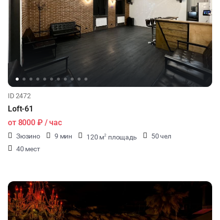
КУЛИНАРНЫЙ МАСТЕР-КЛАСС
ФУРШЕТЫ
ДЕГУСТАЦИИ
ЧАЕПИТИЕ
ID 2472
Loft-61
ТИМБИЛДИНГ
от
8000 ₽
/ час
Зюзино
9 мин
50 чел
120 м
площадь
2
40 мест