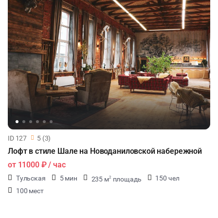
_____________________________________
Адрес: Лобаново 138, городской округ Истра. Московская
Область.
Телефон для связи: +7 (901) 729-36-92
ID 127
5 (3)
Лофт в стиле Шале на Новоданиловской набережной
от
11000 ₽
/ час
Тульская
5 мин
150 чел
235 м
площадь
2
100 мест