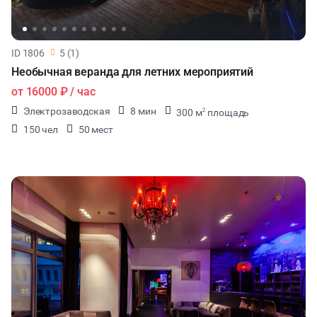
ID 1806
5 (1)
Необычная веранда для летних мероприятий
от
16000 ₽
/ час
Электрозаводская
8 мин
300 м
площадь
2
150 чел
50 мест