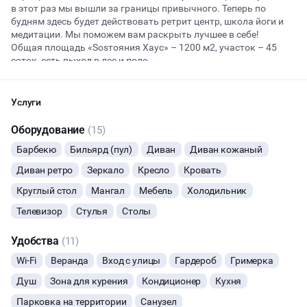
в этот раз мы вышли за границы привычного. Теперь по
будням здесь будет действовать ретрит центр, школа йоги и
медитации. Мы поможем вам раскрыть лучшее в себе!
Начало
Окончание
Общая площадь «Sosтояния Хаус» – 1200 м2, участок – 45
ВЕЧЕРИНКИ
соток, есть выход в лес и поле
На территории 2 дома в стиле шале:
1. большой дом - 1050 м2
ДЕНЬ РОЖДЕНИЯ
2. малое шале - 150 м2
Услуги
«Sosтояния Хаус» – это экологичный мини-отель с банкетным
ДЕВИЧНИК
залом на 80 человек и до 150 человек фуршетом, 15 комнат,
Оборудование
(15)
которые вмещают до 50 гостей с ночевкой и SPA зона с баней
Барбекю
Бильярд (пул)
Диван
Диван кожаный
на дровах и чаном/купелью под открытым небом.
СВАДЬБЫ
Диван ретро
Зеркало
Кресло
Кровать
_____________________________________
ДАННЫЙ ЛОФТ СЕЙЧАС НЕ АКТИВЕН
Планировка и комнаты:
Круглый стол
Мангал
Мебель
Холодильник
КОРПОРАТИВЫ
В 15 комнатах до 50 спальных мест.
Телевизор
Стулья
Столы
1-й Этаж
ОСТАВИТЬ ЗАЯВКУ
ДЕЛОВЫЕ МЕРОПРИЯТИЯ
Удобства
(11)
Гараж, банкетный зал, кухня, 2 жилые комнаты, большое
Вы можете отменить заявку в любой момент, это бесплатно
патио и балкон.
БАНКЕТЫ
или поменять параметры с нашим менеджером после того, как
Wi-Fi
Веранда
Вход с улицы
Гардероб
Гримерка
2-й Этаж
оставите заявку
Душ
Зона для курения
Кондиционер
Кухня
ЮБИЛЕЙ
Бильярдная, 10 жилых комнат комнат, маленькое шале,
🔥
6 человек интересовались этой площадкой сегодня
Парковка на территории
Санузел