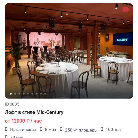
ID 3085
Лофт в стиле Mid-Century
от
12000 ₽
/ час
Нагатинская
8 мин
100 чел
250 м
площадь
2
70 мест