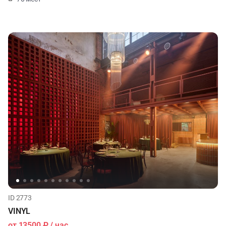
ID 2773
VINYL
от
13500 ₽
/ час