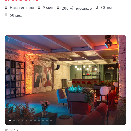
Нагатинская
9 мин
80 чел
200 м
площадь
2
50 мест
ID 3017