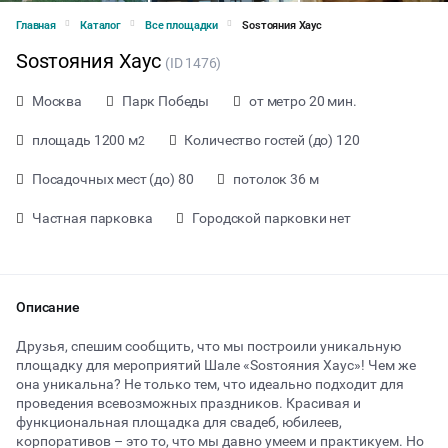
Главная
Каталог
Все площадки
Sosтояния Хаус
Sosтояния Хаус
(ID 1476)
Москва
Парк Победы
от метро 20 мин.
площадь 1200 м
Количество гостей (до) 120
2
Посадочных мест (до) 80
потолок 36 м
Частная парковка
Городской парковки нет
Описание
Друзья, спешим сообщить, что мы построили уникальную
площадку для мероприятий Шале «Sosтояния Хаус»! Чем же
она уникальна? Не только тем, что идеально подходит для
от 20000 ₽ за день
проведения всевозможных праздников. Красивая и
функциональная площадка для свадеб, юбилеев,
корпоративов – это то, что мы давно умеем и практикуем. Но
Тип мероприятия