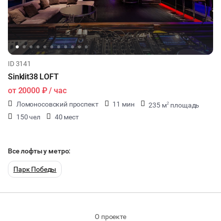
ID 3141
Sinklit38 LOFT
от
20000 ₽
/ час
Ломоносовский проспект
11 мин
235 м
площадь
2
150 чел
40 мест
Все лофты у метро:
Парк Победы
О проекте