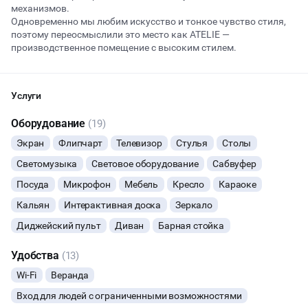
механизмов.
Одновременно мы любим искусство и тонкое чувство стиля,
поэтому переосмыслили это место как ATELIE —
Начало
Окончание
производственное помещение с высоким стилем.
ВЕЧЕРИНКИ
ДЕНЬ РОЖДЕНИЯ
Услуги
Оборудование
ДЕВИЧНИК
(19)
Экран
Флипчарт
Телевизор
Стулья
Столы
ДЕТСКИЕ ПРАЗДНИКИ
Светомузыка
Световое оборудование
Сабвуфер
Посуда
Микрофон
Мебель
Кресло
Караоке
ОСТАВИТЬ ЗАЯВКУ
СВАДЬБЫ
Кальян
Интерактивная доска
Зеркало
Вы можете отменить заявку в любой момент, это бесплатно
Диджейский пульт
Диван
Барная стойка
КОРПОРАТИВЫ
или поменять параметры с нашим менеджером после того, как
оставите заявку
Удобства
(13)
ДЕЛОВЫЕ МЕРОПРИЯТИЯ
🔥
6 человек интересовались этой площадкой сегодня
Wi-Fi
Веранда
КВАРТИРНИКИ
Вход для людей с ограниченными возможностями