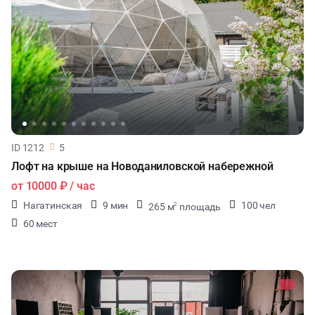
ДЕГУСТАЦИИ
ЧАЕПИТИЕ
ТИМБИЛДИНГ
ID 1212
5
Лофт на крыше на Новоданиловской набережной
от
10000 ₽
/ час
Нагатинская
9 мин
100 чел
265 м
площадь
2
60 мест