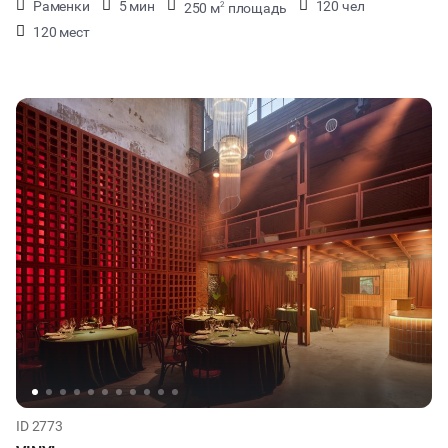
Раменки
5 мин
120 чел
250 м
площадь
2
120 мест
ID 2773