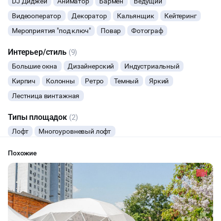
DJ Диджей
Аниматор
Бармен
Ведущий
Видеооператор
Декоратор
Кальянщик
Кейтеринг
МАСТЕР-КЛАСС
Мероприятия "под ключ"
Повар
Фотограф
СЕМИНАРЫ
Интерьер/стиль
(9)
ТАНЦЫ
Большие окна
Дизайнерский
Индустриальный
Кирпич
Колонны
Ретро
Темный
Яркий
КАСТИНГИ
Лестница винтажная
КИНОПРОСМОТР
Типы площадок
(2)
Лофт
Многоуровневый лофт
НАСТОЛЬНЫЕ ИГРЫ
Похожие
РЕПЕТИЦИИ
ФУРШЕТЫ
КОНФЕРЕНЦИИ