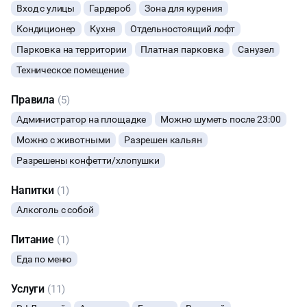
Вход с улицы
Гардероб
Зона для курения
ФОТОСЕССИИ
Кондиционер
Кухня
Отдельностоящий лофт
Парковка на территории
Платная парковка
Санузел
БАНКЕТЫ
Техническое помещение
ЮБИЛЕЙ
Правила
(5)
Администратор на площадке
Можно шуметь после 23:00
ЙОГА И РАСТЯЖКА
Можно с животными
Разрешен кальян
ФИТНЕС
Разрешены конфетти/хлопушки
Напитки
(1)
ВЫПУСКНЫЕ
Алкоголь с собой
МАЛЬЧИШНИК
Питание
(1)
Еда по меню
ДИСКОТЕКА
Услуги
(11)
НОВЫЙ ГОД