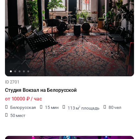
ID 2701
Студия Вокзал на Белорусской
от
10000 ₽
/ час
Белорусская
15 мин
80 чел
113 м
площадь
2
50 мест