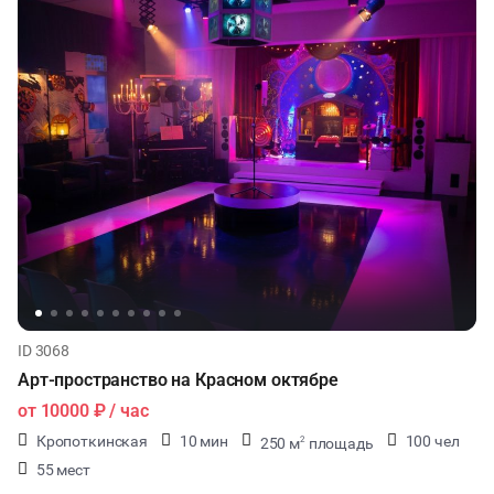
ID 3068
Арт-пространство на Красном октябре
от
10000 ₽
/ час
Кропоткинская
10 мин
100 чел
250 м
площадь
2
55 мест