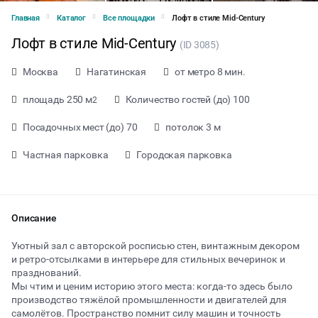
Главная
Каталог
Все площадки
Лофт в стиле Mid-Century
Лофт в стиле Mid-Century
(ID 3085)
Москва
Нагатинская
от метро 8 мин.
площадь 250 м
Количество гостей (до) 100
2
Посадочных мест (до) 70
потолок 3 м
Частная парковка
Городская парковка
Описание
Уютный зал с авторской росписью стен, винтажным декором
и ретро-отсылками в интерьере для стильных вечеринок и
празднований.
от 12000 ₽ за час
Мы чтим и ценим историю этого места: когда-то здесь было
производство тяжёлой промышленности и двигателей для
самолётов. Пространство помнит силу машин и точность
Тип мероприятия