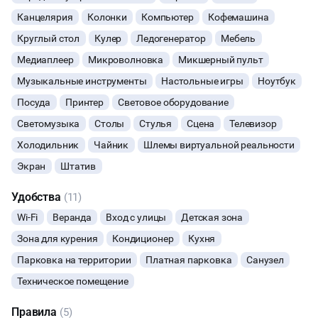
Канцелярия
Колонки
Компьютер
Кофемашина
ФОТОСЕССИИ
Круглый стол
Кулер
Ледогенератор
Мебель
БАНКЕТЫ
Медиаплеер
Микроволновка
Микшерный пульт
Музыкальные инструменты
Настольные игры
Ноутбук
ЮБИЛЕЙ
Посуда
Принтер
Световое оборудование
Светомузыка
Столы
Стулья
Сцена
Телевизор
ЙОГА И РАСТЯЖКА
Холодильник
Чайник
Шлемы виртуальной реальности
ФИТНЕС
Экран
Штатив
Удобства
(11)
ВЫПУСКНЫЕ
Wi-Fi
Веранда
Вход с улицы
Детская зона
МАЛЬЧИШНИК
Зона для курения
Кондиционер
Кухня
Парковка на территории
Платная парковка
Санузел
ДИСКОТЕКА
Техническое помещение
СВИДАНИЯ
Правила
(5)