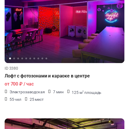
ID 3380
Лофт с фотозонами и караоке в центре
от
700 ₽
/ час
Электрозаводская
7 мин
125 м
площадь
2
55 чел
25 мест