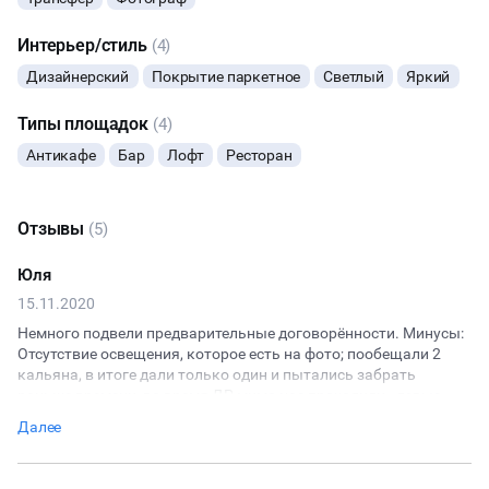
КУЛИНАРНЫЙ МАСТЕР-КЛАСС
Интерьер/стиль
(4)
Дизайнерский
Покрытие паркетное
Светлый
Яркий
ФУРШЕТЫ
Типы площадок
(4)
КОНФЕРЕНЦИИ
Антикафе
Бар
Лофт
Ресторан
ХАКАТОНЫ
Отзывы
(5)
ДЕГУСТАЦИИ
Юля
15.11.2020
ЧАЕПИТИЕ
Немного подвели предварительные договорённости. Минусы:
Отсутствие освещения, которое есть на фото; пообещали 2
ТИМБИЛДИНГ
кальяна, в итоге дали только один и пытались забрать
раньше времени, во время ДР мимо нас проходили «левые»
люди на кухню, доступа к холодильнику нет, только при
Далее
помощи персонала - это неудобно. Кофе отсутствует. Из
плюсов: приветливый персонал, пытаются исправлять косяки,
невысокая цена. Случайно оценила на 4 звезды, на самом