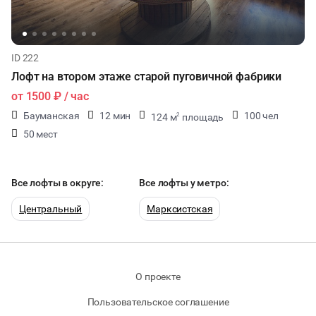
ID 222
Лофт на втором этаже старой пуговичной фабрики
от
1500 ₽
/ час
Бауманская
12 мин
100 чел
124 м
площадь
2
50 мест
Все лофты в округе:
Все лофты у метро:
Центральный
Марксистская
О проекте
Пользовательское соглашение