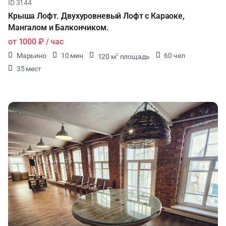
ID 3144
Крыша Лофт. Двухуровневый Лофт с Караоке,
Мангалом и Балкончиком.
от
1000 ₽
/ час
Марьино
10 мин
60 чел
120 м
площадь
2
35 мест