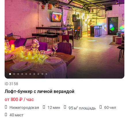
ID 3158
Лофт-бункер с личной верандой
от
800 ₽
/ час
Нижегородская
12 мин
60 чел
95 м
площадь
2
40 мест