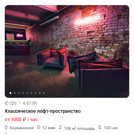
ID 220
4.67 (9)
Классическое лофт-пространство
от
1000 ₽
/ час
Бауманская
12 мин
100 чел
106 м
площадь
2