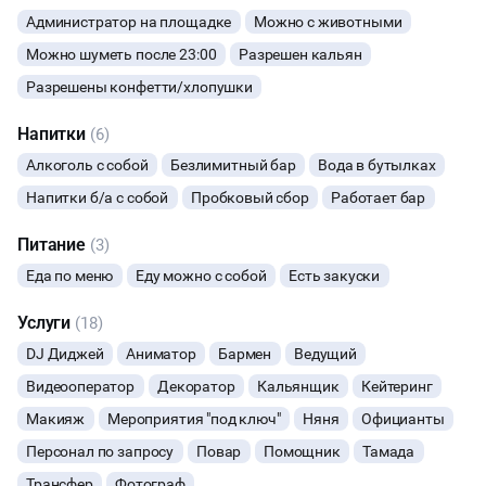
Администратор на площадке
Можно с животными
НОВЫЙ ГОД
Можно шуметь после 23:00
Разрешен кальян
Разрешены конфетти/хлопушки
МАСТЕР-КЛАСС
Напитки
(6)
СЕМИНАРЫ
Алкоголь с собой
Безлимитный бар
Вода в бутылках
Напитки б/а с собой
Пробковый сбор
Работает бар
ТАНЦЫ
Питание
(3)
ВЫСТАВКИ
Еда по меню
Еду можно с собой
Есть закуски
КАСТИНГИ
Услуги
(18)
DJ Диджей
Аниматор
Бармен
Ведущий
КИНОПРОСМОТР
Видеооператор
Декоратор
Кальянщик
Кейтеринг
НАСТОЛЬНЫЕ ИГРЫ
Макияж
Мероприятия "под ключ"
Няня
Официанты
Персонал по запросу
Повар
Помощник
Тамада
РЕПЕТИЦИИ
Трансфер
Фотограф