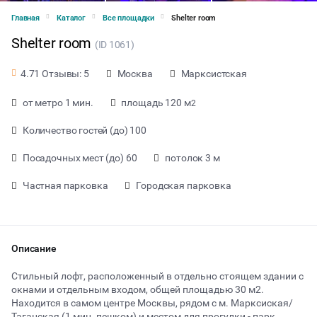
Главная
Каталог
Все площадки
Shelter room
Shelter room
(ID 1061)
Москва
Марксистская
4.71 Отзывы: 5
от метро 1 мин.
площадь 120 м
2
Количество гостей (до) 100
Посадочных мест (до) 60
потолок 3 м
Частная парковка
Городская парковка
Описание
от 1300 ₽ за час
Стильный лофт, расположенный в отдельно стоящем здании с
окнами и отдельным входом, общей площадью 30 м2.
Находится в самом центре Москвы, рядом с м. Марксиская/
Тип мероприятия
Таганская (1 мин. пешком) и местом для прогулки - парк