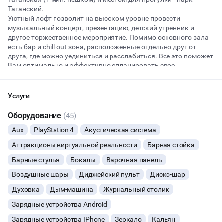
Таганский.
Уютный лофт позволит на высоком уровне провести
музыкальный концерт, презентацию, детский утренник и
Начало
Окончание
другое торжественное мероприятие. Помимо основного зала
ВЕЧЕРИНКИ
есть бар и chill-out зона, расположенные отдельно друг от
друга, где можно уединиться и расслабиться. Все это поможет
ДЕНЬ РОЖДЕНИЯ
Вам оптимально и эффективно спланировать свое
мероприятие практически любого формата. Для этого у нас
есть все условия — трансформируемое пространство и
ДЕВИЧНИК
большой выбор дополнительных услуг.
Услуги
Обратите внимание! Если время занято, попробуйте зайти на
сайт через 2-3 дня, возможно время освободится или уточните
ДЕТСКИЕ ПРАЗДНИКИ
Оборудование
(45)
в чате! Минимальное количество часов аренды - 5 часов.
Aux
PlayStation 4
Акустическая система
Не проводим мероприятия религиозного характера.
ДАННЫЙ ЛОФТ СЕЙЧАС НЕ АКТИВЕН
СВАДЬБЫ
Условия возврата денег:
Аттракционы виртуальной реальности
Барная стойка
- при отмене мероприятия за месяц - возврат 100%
ОСТАВИТЬ ЗАЯВКУ
- при отмене мероприятия за 7 дней - возврат 70%
Барные стулья
Бокалы
Варочная панель
КОРПОРАТИВЫ
- при отмене мероприятия менее чем за неделю - возврат 50%
Воздушные шары
Диджейский пульт
Диско-шар
Вы можете отменить заявку в любой момент, это бесплатно
ДЕЛОВЫЕ МЕРОПРИЯТИЯ
или поменять параметры с нашим менеджером после того, как
Духовка
Дым-машина
Журнальный столик
оставите заявку
Зарядные устройства Android
КВАРТИРНИКИ
🔥
11 человек интересовались этой площадкой сегодня
Зарядные устройства IPhone
Зеркало
Кальян