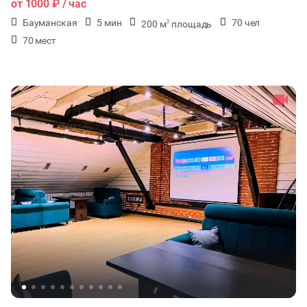
от
1000 ₽
/ час
Бауманская
5 мин
70 чел
200 м
площадь
2
70 мест