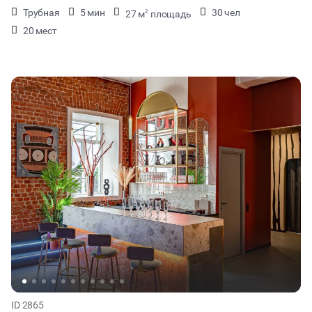
Трубная
5 мин
30 чел
27 м
площадь
2
20 мест
ID 2865