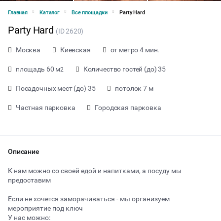
Главная
Каталог
Все площадки
Party Hard
Party Hard
(ID 2620)
Москва
Киевская
от метро 4 мин.
площадь 60 м
Количество гостей (до) 35
2
Посадочных мест (до) 35
потолок 7 м
Частная парковка
Городская парковка
Описание
К нам можно со своей едой и напитками, а посуду мы
предоставим
от 5500 ₽ за час
Если не хочется заморачиваться - мы организуем
мероприятие под ключ
У нас можно:
Тип мероприятия