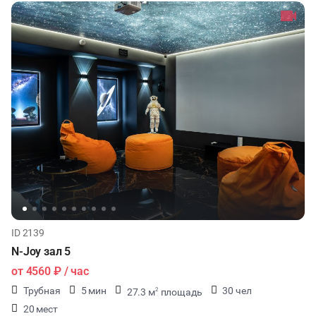
ХАКАТОНЫ
ДЕГУСТАЦИИ
ЧАЕПИТИЕ
ТИМБИЛДИНГ
ID 2139
N-Joy зал 5
от
4560 ₽
/ час
Трубная
5 мин
30 чел
27.3 м
площадь
2
20 мест