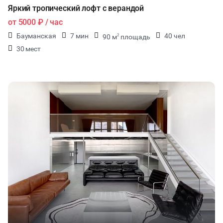
Яркий тропический лофт с верандой
от
5000 ₽
/ час
Бауманская
7 мин
40 чел
90 м
площадь
2
30 мест