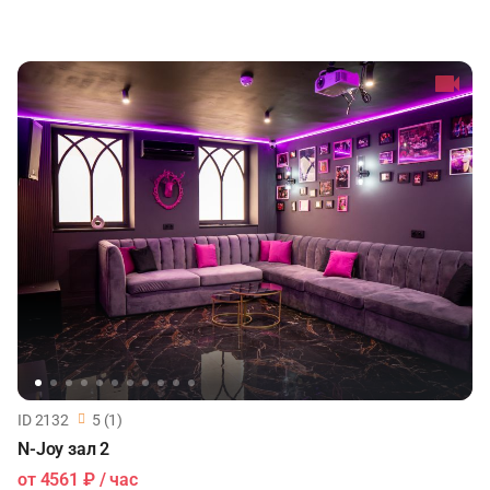
ID 2132
5 (1)
N-Joy зал 2
от
4561 ₽
/ час