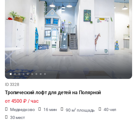
МАСТЕР-КЛАСС
СЕМИНАРЫ
ТАНЦЫ
ВЫСТАВКИ
КАСТИНГИ
ID 3328
КИНОПРОСМОТР
Тропический лофт для детей на Полярной
от
4500 ₽
/ час
НАСТОЛЬНЫЕ ИГРЫ
Медведково
16 мин
40 чел
90 м
площадь
2
ФУРШЕТЫ
30 мест
КОНФЕРЕНЦИИ