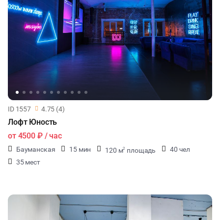
*Есть возможность бронирования день в день
ФОТОСЕССИИ
БАНКЕТЫ
ЮБИЛЕЙ
ЙОГА И РАСТЯЖКА
ID 1557
4.75 (4)
ВЫПУСКНЫЕ
Лофт Юность
от
4500 ₽
/ час
МАЛЬЧИШНИК
Бауманская
15 мин
40 чел
120 м
площадь
2
35 мест
ДИСКОТЕКА
СВИДАНИЯ
НОВЫЙ ГОД