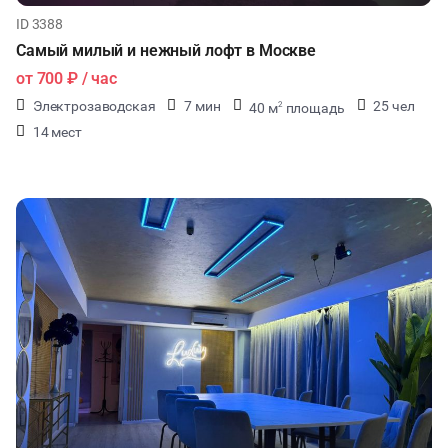
ID 3388
Самый милый и нежный лофт в Москве
от
700 ₽
/ час
Электрозаводская
7 мин
25 чел
40 м
площадь
2
14 мест