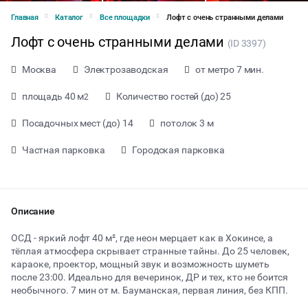
Главная
Каталог
Все площадки
Лофт с очень странными делами
Лофт с очень странными делами
(ID 3397)
Москва
Электрозаводская
от метро 7 мин.
площадь 40 м
Количество гостей (до) 25
2
Посадочных мест (до) 14
потолок 3 м
Частная парковка
Городская парковка
Описание
ОСД - яркий лофт 40 м², где неон мерцает как в Хокинсе, а
тёплая атмосфера скрывает странные тайны. До 25 человек,
караоке, проектор, мощный звук и возможность шуметь
от 800 ₽ за час
после 23:00. Идеально для вечеринок, ДР и тех, кто не боится
необычного. 7 мин от м. Бауманская, первая линия, без КПП.
Тип мероприятия