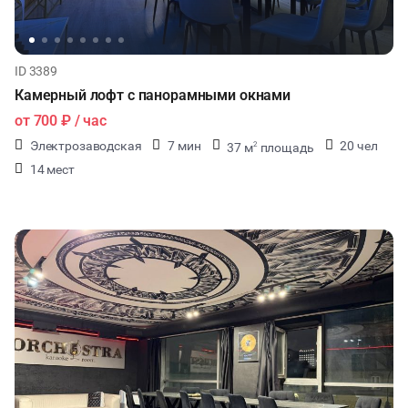
ID 3389
Камерный лофт с панорамными окнами
от
700 ₽
/ час
Электрозаводская
7 мин
20 чел
37 м
площадь
2
14 мест