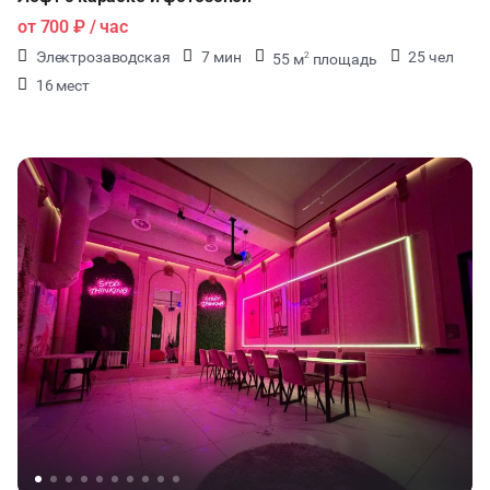
от
700 ₽
/ час
Электрозаводская
7 мин
25 чел
55 м
площадь
2
16 мест