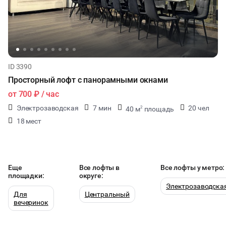
ID 3390
Просторный лофт с панорамными окнами
от
700 ₽
/ час
Электрозаводская
7 мин
20 чел
40 м
площадь
2
18 мест
Еще
Все лофты в
Все лофты у метро:
площадки:
округе:
Электрозаводска
Для
Центральный
вечеринок