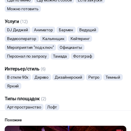
Еда по меню
Еду можно с собой
Есть закуски
Можно готовить
НОВЫЙ ГОД
Услуги
(12)
МАСТЕР-КЛАСС
DJ Диджей
Аниматор
Бармен
Ведущий
Видеооператор
Кальянщик
Кейтеринг
СЕМИНАРЫ
Мероприятия "под ключ"
Официанты
ТАНЦЫ
Персонал по запросу
Тамада
Фотограф
ВЫСТАВКИ
Интерьер/стиль
(6)
В стиле 90х
Дерево
Дизайнерский
Ретро
Темный
КАСТИНГИ
Яркий
КИНОПРОСМОТР
Типы площадок
(2)
Арт-пространство
Лофт
НАСТОЛЬНЫЕ ИГРЫ
Похожие
РЕПЕТИЦИИ