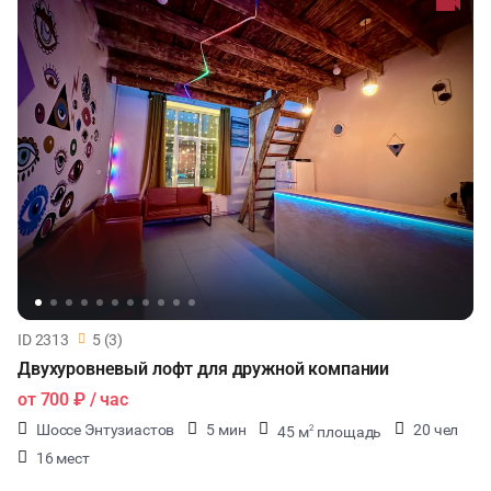
КУЛИНАРНЫЙ МАСТЕР-КЛАСС
ФУРШЕТЫ
КОНФЕРЕНЦИИ
ХАКАТОНЫ
ДЕГУСТАЦИИ
ЧАЕПИТИЕ
ID 2313
5 (3)
Двухуровневый лофт для дружной компании
ТИМБИЛДИНГ
от
700 ₽
/ час
Шоссе Энтузиастов
5 мин
20 чел
45 м
площадь
2
16 мест