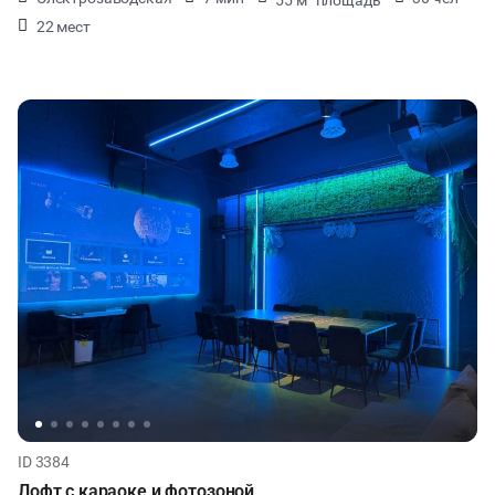
22 мест
ID 3384
Лофт c караоке и фотозоной