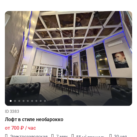
ID 3383
Лофт в стиле необарокко
от
700 ₽
/ час
Электрозаводская
7 мин
30 чел
55 м
площадь
2