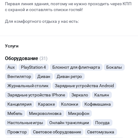
Первая линия здания, поэтому не нужно проходить через КПП
с охраной и составлять списки гостей!
Начало
Окончание
Для комфортного отдыха у нас есть:
ВЕЧЕРИНКИ
парковка городская и частная
возможность шуметь после 23:00
ДЕНЬ РОЖДЕНИЯ
качественный звук
Услуги
вся необходимая мебель, столы, стулья
ДЕВИЧНИК
туалеты и раковины с зеркалами
Оборудование
(31)
атмосферная регулируемая неоновая подсветка
Aux
PlayStation 4
Блокнот для флипчарта
Бокалы
возможность двигать мебель специально под ваше
ДЕТСКИЕ ПРАЗДНИКИ
мероприятие
Вентилятор
Диван
Диван ретро
настольные игры
ОСТАВИТЬ ЗАЯВКУ
wi-fi
Журнальный столик
Зарядные устройства Android
СВАДЬБЫ
проектор
Зарядные устройства IPhone
Зеркало
Кальян
караоке с двумя беспроводными микрофонами
Вы можете отменить заявку в любой момент, это бесплатно
КОРПОРАТИВЫ
кальяны
или поменять параметры с нашим менеджером после того, как
Канцелярия
Караоке
Колонки
Кофемашина
====
оставите заявку
Мебель
Микроволновка
Микрофон
ДЕЛОВЫЕ МЕРОПРИЯТИЯ
🔥
11 человек интересовались этой площадкой сегодня
Условия возврата денег при отмене мероприятия :
Настольные игры
Онлайн трансляции
Посуда
Проектор
Световое оборудование
Светомузыка
КВАРТИРНИКИ
21 день и больше до даты проведения, возврат 50%