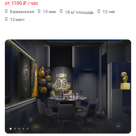
от
1100 ₽
/ час
Бауманская
15 мин
12 чел
18 м
площадь
2
12 мест