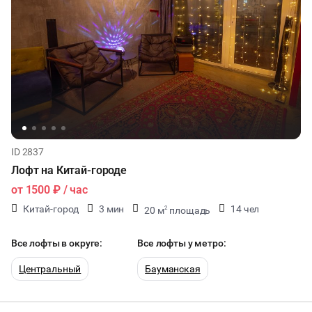
ID 2837
Лофт на Китай-городе
от
1500 ₽
/ час
Китай-город
3 мин
14 чел
20 м
площадь
2
12 мест
Все лофты в округе:
Все лофты у метро:
Центральный
Бауманская