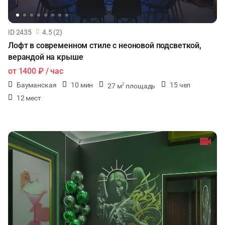
ID 2435
4.5 (2)
Лофт в современном стиле с неоновой подсветкой,
верандой на крыше
от
1400 ₽
/ час
Бауманская
10 мин
15 чел
27 м
площадь
2
12 мест