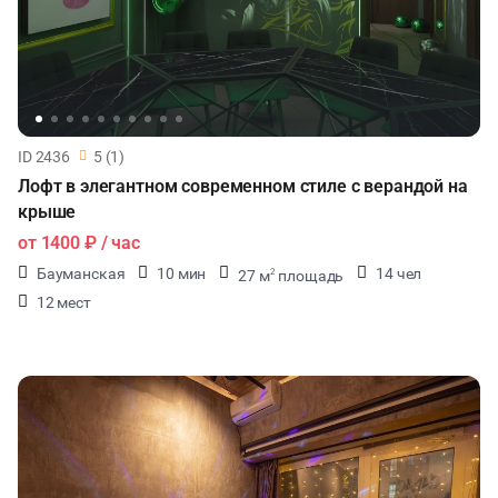
ID 2436
5 (1)
Лофт в элегантном современном стиле с верандой на
крыше
от
1400 ₽
/ час
Бауманская
10 мин
14 чел
27 м
площадь
2
12 мест