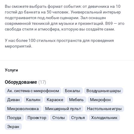
Вы сможете выбрать формат события: от девичника на 10
гостей до банкета на 50 человек. Универсальный интерьер
подстраивается под любые сценарии. Зал оснащен
Начало
Окончание
современной техникой для музыки и презентаций. B69 — это
ВЕЧЕРИНКИ
свобода стиля и атмосфера, которую вы создаёте сами.
ДЕНЬ РОЖДЕНИЯ
У нас более 100 стильных пространств для проведения
мероприятий.
ДЕВИЧНИК
Наша концепция: почасовая аренда дизайнерских лофтов и
купольных беседок на крышах Москвы для незабываемого
ДЕТСКИЕ ПРАЗДНИКИ
времяпрепровождения.
Услуги
Лофт «Матча» — это пространство, где каждый уголок
ОСТАВИТЬ ЗАЯВКУ
Оборудование
(17)
СВАДЬБЫ
наполнен динамичной атмосферой и творческой энергией.
Ак. система с микрофоном
Бокалы
Воздушные шары
Яркие неоновые вывески и граффити на стенах придают лофту
Вы можете отменить заявку в любой момент, это бесплатно
уникальный стиль, сочетающий урбанистику и искусство. Это
КОРПОРАТИВЫ
Диван
Кальян
Караоке
Мебель
Микрофон
или поменять параметры с нашим менеджером после того, как
идеальное место для проведения вечеринки с друзьями или
оставите заявку
тематического мероприятия, где можно отдохнуть и
Микроволновка
Микшерный пульт
Настольные игры
ДЕЛОВЫЕ МЕРОПРИЯТИЯ
насладиться современным дизайном. Просторный стол и
🔥
9 человек интересовались этой площадкой сегодня
Посуда
Проектор
Столы
Стулья
Холодильник
комфортная зона отдыха позволяют с комфортом разместить
до 15 человек.
Экран
КВАРТИРНИКИ