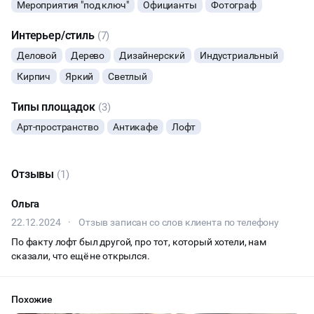
Мероприятия "под ключ"
Официанты
Фотограф
отдыхайте с комфортом.
СЕМИНАРЫ
Интерьер/стиль
(7)
Мероприятие в лофте под ключ с 30% скидкой!
Деловой
Дерево
Дизайнерский
Индустриальный
ТАНЦЫ
Наши менеджеры подберут лофты подходящие под Ваши
Кирпич
Яркий
Светлый
требования, бюджет и расскажут о выгодных пакетных
предложениях (скидка до 30% от стандартной аренды).
ВЫСТАВКИ
Типы площадок
(3)
Оставляйте заявку, и мы вам перезвоним!
Арт-пространство
Антикафе
Лофт
КАСТИНГИ
КИНОПРОСМОТР
Отзывы
(1)
НАСТОЛЬНЫЕ ИГРЫ
Ольга
22.12.2024
·
Отзыв записан со слов клиента по телефону
РЕПЕТИЦИИ
По факту лофт был другой, про тот, который хотели, нам
сказали, что ещё не открылся.
ФУРШЕТЫ
Похожие
КОНФЕРЕНЦИИ