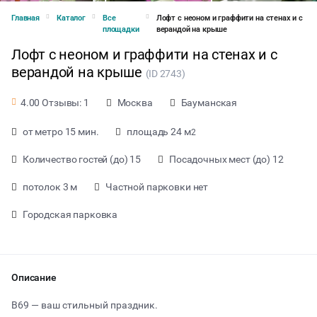
Главная
Каталог
Все
Лофт с неоном и граффити на стенах и с
площадки
верандой на крыше
Лофт с неоном и граффити на стенах и с
верандой на крыше
(ID 2743)
Москва
Бауманская
4.00 Отзывы: 1
от метро 15 мин.
площадь 24 м
2
Количество гостей (до) 15
Посадочных мест (до) 12
потолок 3 м
Частной парковки нет
Городская парковка
от 1250 ₽ за час
Описание
B69 — ваш стильный праздник.
Тип мероприятия