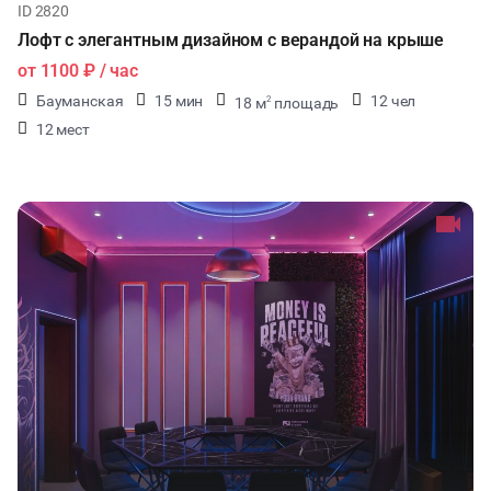
ID 2820
Лофт с элегантным дизайном с верандой на крыше
от
1100 ₽
/ час
Бауманская
15 мин
12 чел
18 м
площадь
2
12 мест