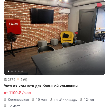
ДЕГУСТАЦИИ
ЧАЕПИТИЕ
ТИМБИЛДИНГ
ID 2376
5 (9)
Уютная комната для большой компании
от
1100 ₽
/ час
Семеновская
10 мин
12 чел
18 м
площадь
2
12 мест