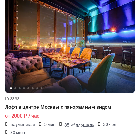
ID 3333
Лофт в центре Москвы с панорамным видом
от
2000 ₽
/ час
Бауманская
5 мин
30 чел
85 м
площадь
2
30 мест