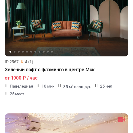
ID 2567
4 (1)
Зеленый лофт с фламинго в центре Мск
от
1900 ₽
/ час
Павелецкая
10 мин
25 чел
35 м
площадь
2
25 мест