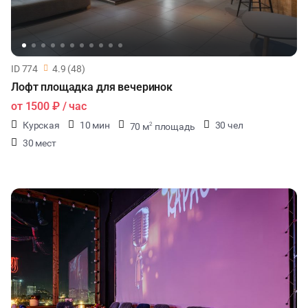
ID 774
4.9 (48)
Лофт площадка для вечеринок
от
1500 ₽
/ час
Курская
10 мин
30 чел
70 м
площадь
2
30 мест