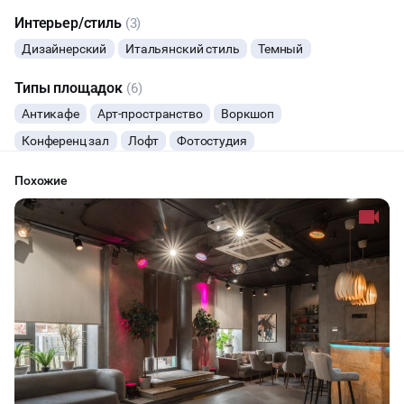
Интерьер/стиль
(3)
Дизайнерский
Итальянский стиль
Темный
Типы площадок
(6)
Антикафе
Арт-пространство
Воркшоп
Конференц зал
Лофт
Фотостудия
Похожие