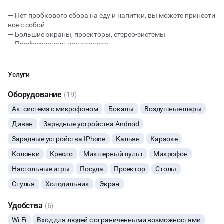
— Нет пробкового сбора на еду и напитки, вы можете принести
все с собой
Начало
Окончание
— Большие экраны, проекторы, стерео-системы
ВЕЧЕРИНКИ
— Профессиональное караоке
— Неоновый свет
— ДАРИМ ПОДАРКИ ПРИ БРОНИРОВАНИИ ЛОФТА (на выбор:
ДЕНЬ РОЖДЕНИЯ
паровой коктейль, фотосессию или + 1 час).
Услуги
Стоимость от 1900/час зависит от дня недели, вместимость
ДЕВИЧНИК
лофта до 25 человек.
Оборудование
(19)
Ак. система с микрофоном
Бокалы
Воздушные шары
ДЕТСКИЕ ПРАЗДНИКИ
Диван
Зарядные устройства Android
ДАННЫЙ ЛОФТ СЕЙЧАС НЕ АКТИВЕН
Зарядные устройства IPhone
Кальян
Караоке
СВАДЬБЫ
Колонки
Кресло
Микшерный пульт
Микрофон
ОСТАВИТЬ ЗАЯВКУ
КОРПОРАТИВЫ
Настольные игры
Посуда
Проектор
Столы
Вы можете отменить заявку в любой момент, это бесплатно
Стулья
Холодильник
Экран
ДЕЛОВЫЕ МЕРОПРИЯТИЯ
или поменять параметры с нашим менеджером после того, как
оставите заявку
Удобства
(6)
КВАРТИРНИКИ
🔥
8 человек интересовались этой площадкой сегодня
Wi-Fi
Вход для людей с ограниченными возможностями