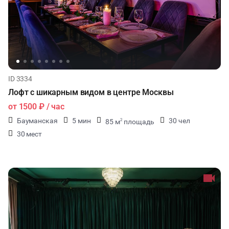
ID 3334
Лофт с шикарным видом в центре Москвы
от
1500 ₽
/ час
Бауманская
5 мин
30 чел
85 м
площадь
2
30 мест