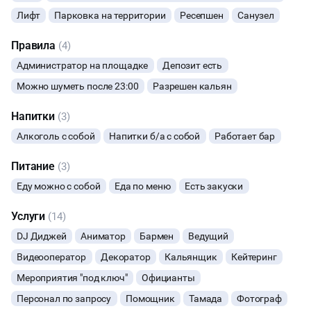
Лифт
Парковка на территории
Ресепшен
Санузел
ФОТОСЕССИИ
Правила
(4)
ЮБИЛЕЙ
Администратор на площадке
Депозит есть
Можно шуметь после 23:00
Разрешен кальян
ВЫПУСКНЫЕ
Напитки
(3)
ДИСКОТЕКА
Алкоголь с собой
Напитки б/а с собой
Работает бар
НОВЫЙ ГОД
Питание
(3)
Еду можно с собой
Еда по меню
Есть закуски
КИНОПРОСМОТР
Услуги
(14)
НАСТОЛЬНЫЕ ИГРЫ
DJ Диджей
Аниматор
Бармен
Ведущий
Видеооператор
Декоратор
Кальянщик
Кейтеринг
ФУРШЕТЫ
Мероприятия "под ключ"
Официанты
Персонал по запросу
Помощник
Тамада
Фотограф
КОНФЕРЕНЦИИ