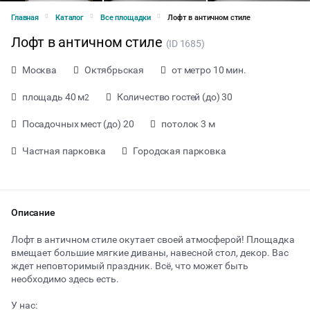
Главная
Каталог
Все площадки
Лофт в античном стиле
Лофт в античном стиле
(ID 1685)
Москва
Октябрьская
от метро 10 мин.
площадь 40 м
Количество гостей (до) 30
2
Посадочных мест (до) 20
потолок 3 м
Частная парковка
Городская парковка
Описание
Лофт в античном стиле окутает своей атмосферой! Площадка
вмещает большие мягкие диваны, навесной стол, декор. Вас
ждет неповторимый праздник. Всё, что может быть
от 1900 ₽ за час
необходимо здесь есть.
У нас:
Тип мероприятия