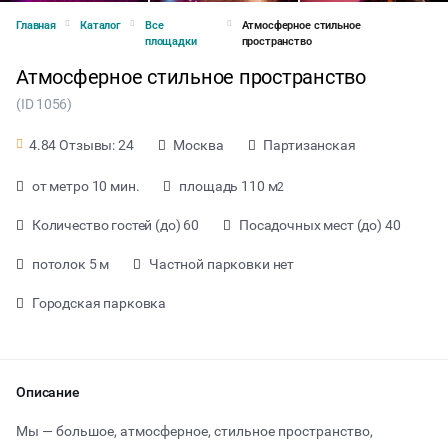
Главная
Каталог
Все
Атмосферное стильное
площадки
пространство
Атмосферное стильное пространство
(ID 1056)
Москва
Партизанская
4.84 Отзывы: 24
от метро 10 мин.
площадь 110 м
2
Количество гостей (до) 60
Посадочных мест (до) 40
потолок 5 м
Частной парковки нет
Городская парковка
от 2500 ₽ за час
Описание
Мы — большое, атмосферное, стильное пространство,
Тип мероприятия