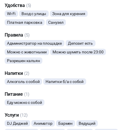
дней - возврат не возможен
Удобства
(5)
ФОТОСЕССИИ
Wi-Fi
Вход с улицы
Зона для курения
Платная парковка
Санузел
БАНКЕТЫ
Правила
(5)
ЮБИЛЕЙ
Администратор на площадке
Депозит есть
Можно с животными
Можно шуметь после 23:00
ВЫПУСКНЫЕ
Разрешен кальян
МАЛЬЧИШНИК
Напитки
(2)
Алкоголь с собой
ДИСКОТЕКА
Напитки б/а с собой
Питание
(1)
СВИДАНИЯ
Еду можно с собой
НОВЫЙ ГОД
Услуги
(12)
DJ Диджей
Аниматор
Бармен
Ведущий
СЕМИНАРЫ