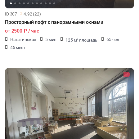
ID 307
4.92 (22)
Просторный лофт с панорамными окнами
от
2500 ₽
/ час
Нагатинская
5 мин
65 чел
125 м
площадь
2
45 мест