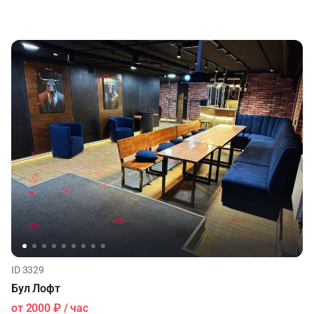
ID 3329
Бул Лофт
от
2000 ₽
/ час