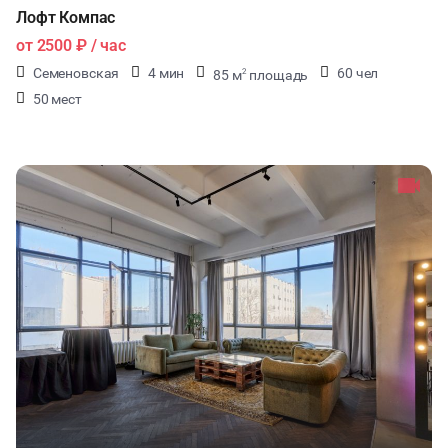
Лофт Компас
от
2500 ₽
/ час
Семеновская
4 мин
60 чел
85 м
площадь
2
50 мест