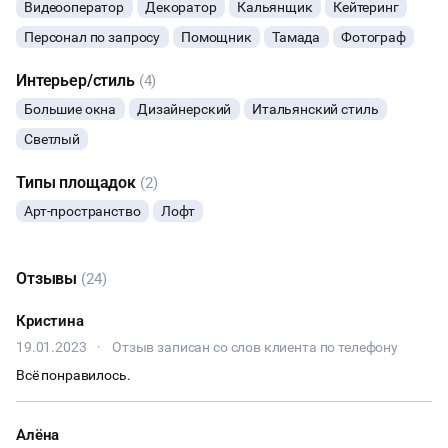
Видеооператор
Декоратор
Кальянщик
Кейтеринг
ТАНЦЫ
Персонал по запросу
Помощник
Тамада
Фотограф
Интерьер/стиль
(4)
ВЫСТАВКИ
Большие окна
Дизайнерский
Итальянский стиль
КАСТИНГИ
Светлый
Типы площадок
(2)
КИНОПРОСМОТР
Арт-пространство
Лофт
НАСТОЛЬНЫЕ ИГРЫ
Отзывы
(24)
ФУРШЕТЫ
Кристина
ЧАЕПИТИЕ
19.01.2023
·
Отзыв записан со слов клиента по телефону
Всё понравилось.
ТИМБИЛДИНГ
Алёна