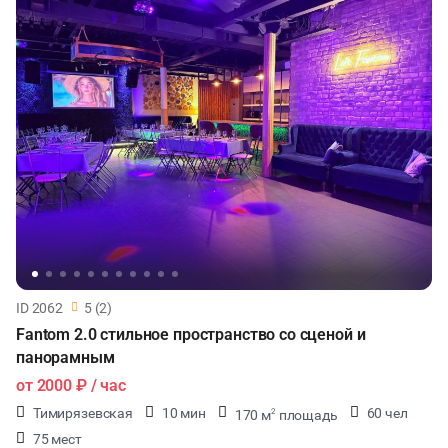
ID 2062
5 (2)
Fantom 2.0 стильное пространство со сценой и
панорамным
от
2000 ₽
/ час
Тимирязевская
10 мин
60 чел
170 м
площадь
2
75 мест