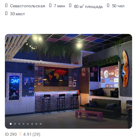
Севастопольская
7 мин
50 чел
80 м
площадь
2
30 мест
ID 290
4.91 (29)