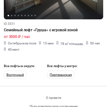
ID 3331
Семейный лофт «Груша» с игровой зоной
от
3000 ₽
/ час
Октябрьское поле
15 мин
50 чел
78 м
площадь
2
40 мест
Все лофты в округе:
Все лофты у метро:
Восточный
Партизанская
О проекте
Пользовательское соглашение