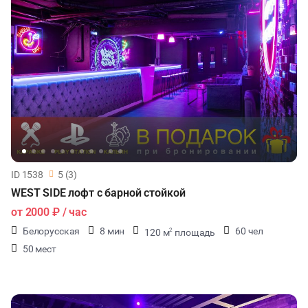
ID 1538
5 (3)
WEST SIDE лофт с барной стойкой
от
2000 ₽
/ час
Белорусская
8 мин
60 чел
120 м
площадь
2
50 мест