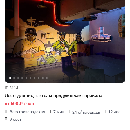
ID 3414
Лофт для тех, кто сам придумывает правила
от
500 ₽
/ час
Электрозаводская
7 мин
12 чел
24 м
площадь
2
9 мест