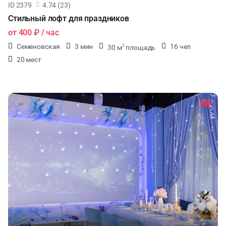
ID 2379
4.74 (23)
Стильный лофт для праздников
от
400 ₽
/ час
Семеновская
3 мин
16 чел
30 м
площадь
2
20 мест