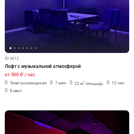
ID 3412
Лофт с музыкальной атмосферой
от
500 ₽
/ час
Электрозаводская
7 мин
12 чел
22 м
площадь
2
8 мест