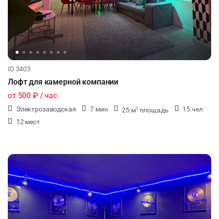
ID 3403
Лофт для камерной компании
от
500 ₽
/ час
Электрозаводская
7 мин
15 чел
25 м
площадь
2
12 мест