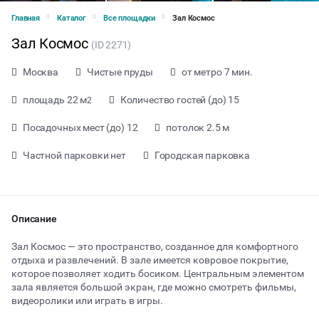
Главная
Каталог
Все площадки
Зал Космос
Зал Космос
(ID 2271)
Москва
Чистые пруды
от метро 7 мин.
площадь 22 м
Количество гостей (до) 15
2
Посадочных мест (до) 12
потолок 2.5 м
Частной парковки нет
Городская парковка
Описание
Зал Космос — это пространство, созданное для комфортного
отдыха и развлечений. В зале имеется ковровое покрытие,
которое позволяет ходить босиком. Центральным элементом
от 450 ₽ за час
зала является большой экран, где можно смотреть фильмы,
видеоролики или играть в игры.
Тип мероприятия