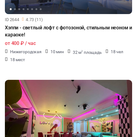
ID 2644
4.73 (11)
Хэппи - светлый лофт с фотозоной, стильным неоном и
караоке!
от
400 ₽
/ час
Нижегородская
10 мин
18 чел
32 м
площадь
2
18 мест