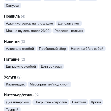
Санузел
НОВЫЙ ГОД
Правила
(4)
ТАНЦЫ
Администратор на площадке
Депозита нет
Можно шуметь после 23:00
Разрешен кальян
КИНОПРОСМОТР
Напитки
(3)
ФУРШЕТЫ
Алкоголь с собой
Пробковый сбор
Напитки б/а с собой
ЧАЕПИТИЕ
Питание
(2)
Еду можно с собой
Есть закуски
Услуги
(2)
Кальянщик
Мероприятия "под ключ"
Интерьер/стиль
(5)
Дизайнерский
Покрытие ковролин
Светлый
Яркий
Темный