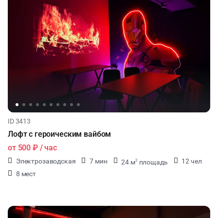
ID 3413
Лофт с героическим вайбом
от
500 ₽
/ час
Электрозаводская
7 мин
12 чел
24 м
площадь
2
8 мест