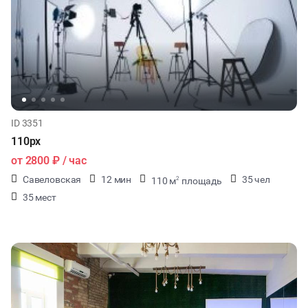
ID 3351
110px
от
2800 ₽
/ час
Савеловская
12 мин
35 чел
110 м
площадь
2
35 мест