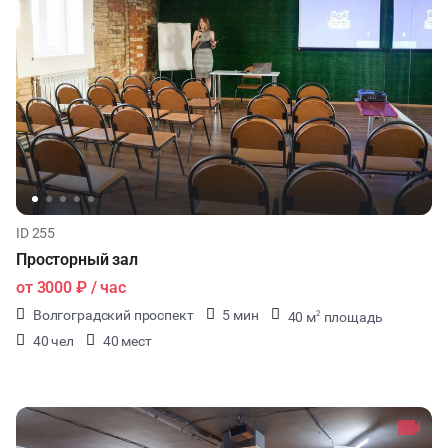
ID 255
Просторный зал
от
3000 ₽
/ час
Волгоградский проспект
5 мин
40 м
площадь
2
40 чел
40 мест