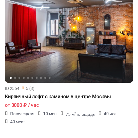
ID 2564
5 (3)
Кирпичный лофт с камином в центре Москвы
от
3000 ₽
/ час
Павелецкая
10 мин
40 чел
75 м
площадь
2
40 мест