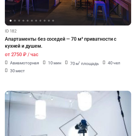
ID 182
Апартаменты без соседей — 70 м² приватности с
кухней и душем.
от
2750 ₽
/ час
Авиамоторная
10 мин
40 чел
70 м
площадь
2
30 мест