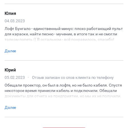
ДЕГУСТАЦИИ
Юлия
04.03.2023
ЧАЕПИТИЕ
Лофт Бунгало - единственный минус: плохо работающий пульт
для караоке, найти песню - мучение, в итоге так и не смогли
ТИМБИЛДИНГ
толком попеть (( В остальном - всё понравилось, спасибо!
Далее
Юрий
05.02.2023
·
Отзыв записан со слов клиента по телефону
Обещали проектор, он был в лофте, но не было кабеля. Спустя
некоторое время принесли кабель и подключили. Обещали
документы для отчета на предприятии, но мы их не получили.
Далее