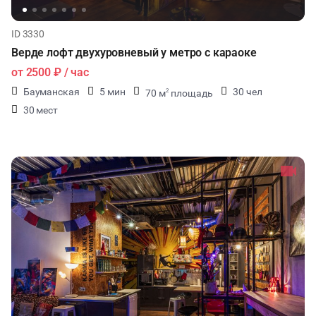
ID 3330
Верде лофт двухуровневый у метро с караоке
от
2500 ₽
/ час
Бауманская
5 мин
30 чел
70 м
площадь
2
30 мест