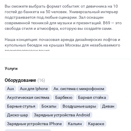
Вы сможете выбрать формат события: от девичника на 10
гостей до банкета на 50 человек. Универсальный интерьер
подстраивается под любые сценарии. Зал оснащен
Начало
Окончание
современной техникой для музыки и презентаций. B69 — это
ВЕЧЕРИНКИ
свобода стиля и атмосфера, которую вы создаёте сами.
ДЕНЬ РОЖДЕНИЯ
Наша концепция: почасовая аренда дизайнерских лофтов и
купольных беседок на крышах Москвы для незабываемого
времяпрепровождения.
ДЕВИЧНИК
Лофт для вечеринки с фотозонами - место, где Вы сможете
ДЕТСКИЕ ПРАЗДНИКИ
творить идеальный контент для своих социальных сетей и
Услуги
проектов. У Вас будут стильные фотографии и крутые ролики,
благодаря креативному дизайну лофта. Вы можете
ОСТАВИТЬ ЗАЯВКУ
Оборудование
(16)
СВАДЬБЫ
организовать незабываемую вечеринку для компании до 33
Aux
Aux для Iphone
Ак. система с микрофоном
человек.
Вы можете отменить заявку в любой момент, это бесплатно
КОРПОРАТИВЫ
Акустическая система
Барбекю
Барная стойка
или поменять параметры с нашим менеджером после того, как
В лофте есть все необходимое для Вашего комфортного
оставите заявку
отдыха:
Барные стулья
Бокалы
Воздушные шары
Диван
ДЕЛОВЫЕ МЕРОПРИЯТИЯ
• Проектор с большим экраном
🔥
8 человек интересовались этой площадкой сегодня
Диско-шар
Зарядные устройства Android
• Светомузыка
• Караоке
Зарядные устройства IPhone
Кальян
Караоке
КВАРТИРНИКИ
• Профессиональная мультимедиа