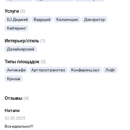
требования, бюджет и расскажут о выгодных пакетных
СЕМИНАРЫ
предложениях (скидка до 30% от стандартной аренды).
Услуги
(5)
DJ Диджей
Ведущий
Кальянщик
Декоратор
Оставляйте заявку, и мы вам перезвоним!
ТАНЦЫ
Кейтеринг
ВЫСТАВКИ
Интерьер/стиль
(1)
Дизайнерский
КАСТИНГИ
Типы площадок
(5)
КИНОПРОСМОТР
Антикафе
Арт-пространство
Конференц зал
Лофт
Крыша
НАСТОЛЬНЫЕ ИГРЫ
РЕПЕТИЦИИ
Отзывы
(4)
Натали
ФУРШЕТЫ
02.03.2025
КОНФЕРЕНЦИИ
Все идеально!!!