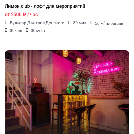
Лимон.club - лофт для мероприятий
от
2500 ₽
/ час
Бульвар Дмитрия Донского
30 мин
56 м
площадь
2
30 чел
30 мест