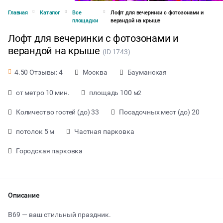
Главная
Каталог
Все
Лофт для вечеринки с фотозонами и
площадки
верандой на крыше
Лофт для вечеринки с фотозонами и
верандой на крыше
(ID 1743)
Москва
Бауманская
4.50 Отзывы: 4
от метро 10 мин.
площадь 100 м
2
Количество гостей (до) 33
Посадочных мест (до) 20
потолок 5 м
Частная парковка
Городская парковка
от 3200 ₽ за час
Описание
B69 — ваш стильный праздник.
Тип мероприятия