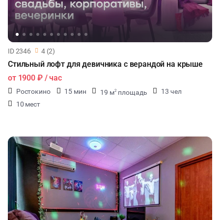
ID 2346
4 (2)
Стильный лофт для девичника с верандой на крыше
от
1900 ₽
/ час
Ростокино
15 мин
13 чел
19 м
площадь
2
10 мест