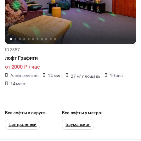
ID 3357
лофт Графити
от
2000 ₽
/ час
Алексеевская
14 мин
10 чел
27 м
площадь
2
14 мест
Все лофты в округе:
Все лофты у метро:
Центральный
Бауманская