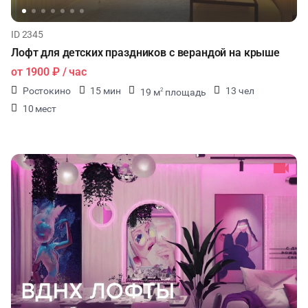
ID 2345
Лофт для детских праздников с верандой на крыше
от
1900 ₽
/ час
Ростокино
15 мин
13 чел
19 м
площадь
2
10 мест