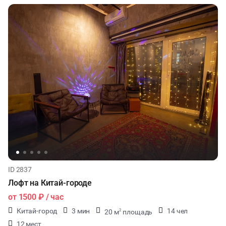
ID 2837
Лофт на Китай-городе
от
1500 ₽
/ час
Китай-город
3 мин
14 чел
20 м
площадь
2
12 мест