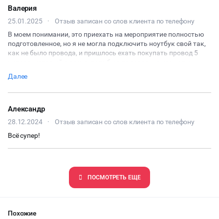
Валерия
ЧАЕПИТИЕ
25.01.2025
·
Отзыв записан со слов клиента по телефону
В моем понимании, это приехать на мероприятие полностью
ТИМБИЛДИНГ
подготовленное, но я не могла подключить ноутбук свой так,
как не было провода, и пришлось ехать покупать провод 5
метров, который в результате был по середине комнаты и
танцевать было неудобно.
Далее
Александр
28.12.2024
·
Отзыв записан со слов клиента по телефону
Всё супер!
ПОCМОТРЕТЬ ЕЩЕ
Похожие