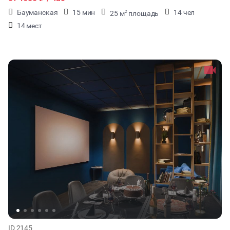
Бауманская
15 мин
14 чел
25 м
площадь
2
14 мест
ID 2145