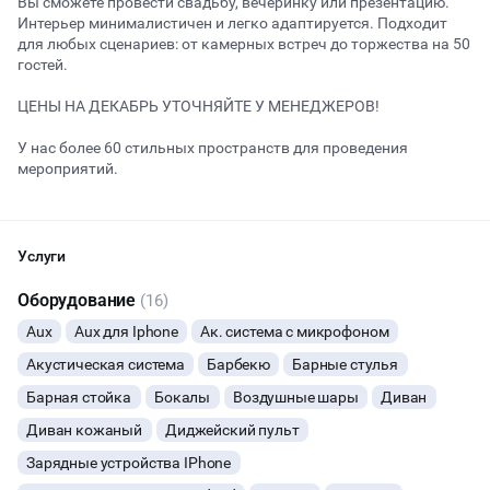
Вы сможете провести свадьбу, вечеринку или презентацию.
Интерьер минималистичен и легко адаптируется. Подходит
для любых сценариев: от камерных встреч до торжества на 50
гостей.
Начало
Окончание
ВЕЧЕРИНКИ
ЦЕНЫ НА ДЕКАБРЬ УТОЧНЯЙТЕ У МЕНЕДЖЕРОВ!
ДЕНЬ РОЖДЕНИЯ
У нас более 60 стильных пространств для проведения
мероприятий.
ДЕВИЧНИК
Наша концепция: почасовая аренда дизайнерских лофтов и
купольных беседок на крышах Москвы для незабываемого
ДЕТСКИЕ ПРАЗДНИКИ
времяпрепровождения.
Услуги
Лофт «Золотое яблоко» — элегантное и уютное место с
ОСТАВИТЬ ЗАЯВКУ
Оборудование
(16)
СВАДЬБЫ
роскошными арт-объектами. Теплые оттенки и приглушенное
Aux
Aux для Iphone
Ак. система с микрофоном
освещение создают расслабляющую атмосферу, а
Вы можете отменить заявку в любой момент, это бесплатно
современное искусство придаёт уникальный стиль. Здесь
КОРПОРАТИВЫ
Акустическая система
Барбекю
Барные стулья
или поменять параметры с нашим менеджером после того, как
можно провести день рождения, деловую встречу или
оставите заявку
приватную вечеринку. Лофт рассчитан на 12 гостей.
Барная стойка
Бокалы
Воздушные шары
Диван
ДЕЛОВЫЕ МЕРОПРИЯТИЯ
🔥
11 человек интересовались этой площадкой сегодня
Диван кожаный
Диджейский пульт
В лофте есть все необходимое для Вашего комфортного
отдыха:
Зарядные устройства IPhone
КВАРТИРНИКИ
• Плазма