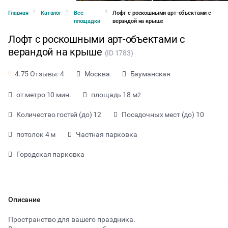
Главная
Каталог
Все
Лофт с роскошными арт-объектами с
площадки
верандой на крыше
Лофт с роскошными арт-объектами с
верандой на крыше
(ID 1783)
Москва
Бауманская
4.75 Отзывы: 4
от метро 10 мин.
площадь 18 м
2
Количество гостей (до) 12
Посадочных мест (до) 10
потолок 4 м
Частная парковка
Городская парковка
от 1650 ₽ за час
Описание
Пространство для вашего праздника.
Тип мероприятия