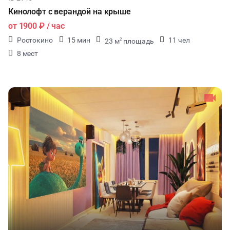
Кинолофт с верандой на крыше
от
1900 ₽
/ час
Ростокино
15 мин
11 чел
23 м
площадь
2
8 мест