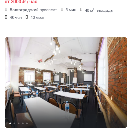
от
3000 ₽
/ час
Волгоградский проспект
5 мин
40 м
площадь
2
40 чел
40 мест