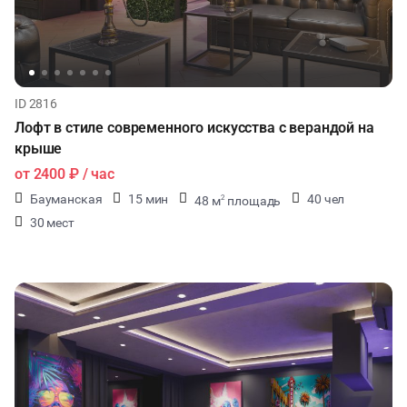
ФИТНЕС
НОВЫЙ ГОД
ID 2816
Лофт в стиле современного искусства с верандой на
крыше
от
2400 ₽
/ час
Бауманская
15 мин
40 чел
48 м
площадь
2
30 мест