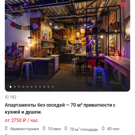
ID 182
Апартаменты без соседей — 70 м² приватности с
кухней и душем.
от
2750 ₽
/ час
Авиамоторная
10 мин
40 чел
70 м
площадь
2