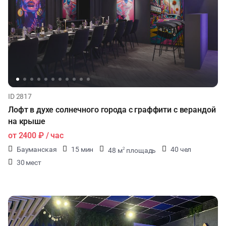
ID 2817
Лофт в духе солнечного города с граффити с верандой
на крыше
от
2400 ₽
/ час
Бауманская
15 мин
40 чел
48 м
площадь
2
30 мест