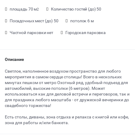
площадь 70 м
Количество гостей (до) 50
2
Посадочных мест (до) 50
потолок 6 м
Частной парковки нет
Городская парковка
Описание
Светлое, наполненное воздухом пространство для любого
мероприятия в самом сердце столицы! Всего в нескольких
минутах пешком от метро Охотный ряд, удобный подъезд для
автомобилей, высокие потолки (6 метров). Может
использоваться как для деловой встречи и переговоров, так и
для праздника любого масштаба - от дружеской вечеринки до
свадебного торжества!
от 3000 ₽ за час
Есть столы, диваны, зона отдыха и релакса с книгой или кофе,
зона для работы и/или банкета.
Тип мероприятия