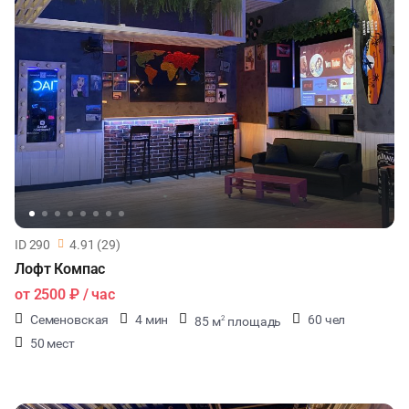
ID 290
4.91 (29)
Лофт Компас
от
2500 ₽
/ час
Семеновская
4 мин
60 чел
85 м
площадь
2
50 мест