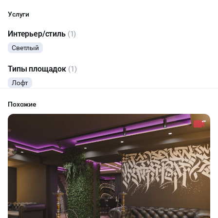
Услуги
Начало
Окончание
Интерьер/стиль
(1)
ДЕНЬ РОЖДЕНИЯ
Светлый
ДЕТСКИЕ ПРАЗДНИКИ
Типы площадок
(1)
Лофт
СВАДЬБЫ
Похожие
КОРПОРАТИВЫ
ДАННЫЙ ЛОФТ СЕЙЧАС НЕ АКТИВЕН
ДЕЛОВЫЕ МЕРОПРИЯТИЯ
ОСТАВИТЬ ЗАЯВКУ
КВАРТИРНИКИ
Вы можете отменить заявку в любой момент, это бесплатно
ФОТОСЕССИИ
или поменять параметры с нашим менеджером после того, как
оставите заявку
ЙОГА И РАСТЯЖКА
🔥
4 человека интересовались этой площадкой сегодня