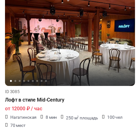
ID 3085
Лофт в стиле Mid-Century
от
12000 ₽
/ час
Нагатинская
8 мин
100 чел
250 м
площадь
2
70 мест