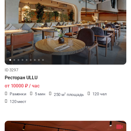
ID 3297
Ресторан ULLU
от
10000 ₽
/ час
Раменки
5 мин
120 чел
250 м
площадь
2
120 мест