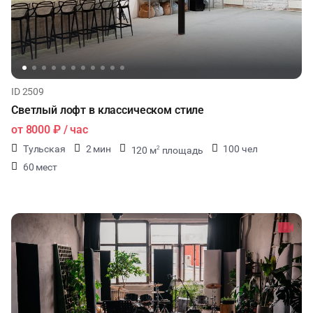
ID 2509
Светлый лофт в классическом стиле
от
8000 ₽
/ час
Тульская
2 мин
100 чел
120 м
площадь
2
60 мест