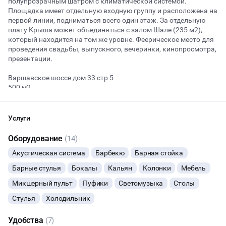
полупрозрачным шатром с климатической системой.
Площадка имеет отдельную входную группу и расположена на
первой линии, подниматься всего один этаж. За отдельную
плату Крыша может объединяться с залом Шале (235 м2),
Начало
Окончание
который находится на том же уровне. Феерическое место для
ВЕЧЕРИНКИ
проведения свадьбы, выпускного, вечеринки, кинопросмотра,
презентации.
ДЕНЬ РОЖДЕНИЯ
Варшавское шоссе дом 33 стр 5
500 м2
ДЕВИЧНИК
100 чел-фуршет, тренинг, семинар
СВАДЬБЫ
60 чел – формат банкета, конференция
Услуги
Зона барбекю
ОСТАВИТЬ ЗАЯВКУ
Оборудование
(14)
КОРПОРАТИВЫ
Барная стойка
Акустическая система
Барбекю
Барная стойка
Звуковое оборудование
Вы можете отменить заявку в любой момент, это бесплатно
Мебель
ДЕЛОВЫЕ МЕРОПРИЯТИЯ
Барные стулья
Бокалы
Кальян
Колонки
Мебель
или поменять параметры с нашим менеджером после того, как
Wi-Fi
оставите заявку
30 комплектов посуды, больше-под запрос
Микшерный пульт
Пуфики
Светомузыка
Столы
КВАРТИРНИКИ
Администратор на площадке
🔥
8 человек интересовались этой площадкой сегодня
Стулья
Холодильник
Дополнительные услуги:
ФОТОСЕССИИ
Удобства
(7)