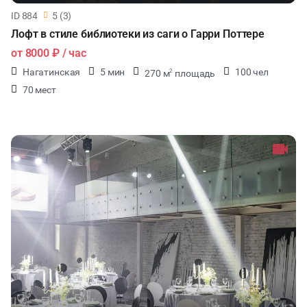
ID 884
5 (3)
Лофт в стиле библиотеки из саги о Гарри Поттере
от
8000 ₽
/ час
Нагатинская
5 мин
100 чел
270 м
площадь
2
70 мест