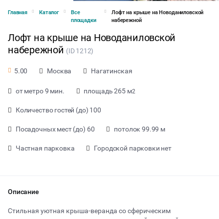
Главная
Каталог
Все
Лофт на крыше на Новоданиловской
площадки
набережной
Лофт на крыше на Новоданиловской
набережной
(ID 1212)
Москва
Нагатинская
5.00
от метро 9 мин.
площадь 265 м
2
Количество гостей (до) 100
Посадочных мест (до) 60
потолок 99.99 м
Частная парковка
Городской парковки нет
от 10000 ₽ за час
Описание
Стильная уютная крыша-веранда со сферическим
Тип мероприятия