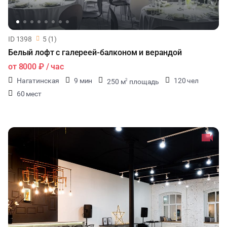
ID 1398
5 (1)
Белый лофт с галереей-балконом и верандой
от
8000 ₽
/ час
Нагатинская
9 мин
120 чел
250 м
площадь
2
60 мест