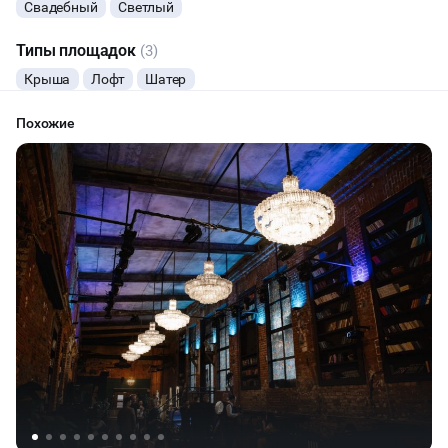
Свадебный
Светлый
КИНОПРОСМОТР
Типы площадок
(3)
Крыша
Лофт
Шатер
РЕПЕТИЦИИ
Похожие
КУЛИНАРНЫЙ МАСТЕР-КЛАСС
ФУРШЕТЫ
КОНФЕРЕНЦИИ
ДЕГУСТАЦИИ
ТИМБИЛДИНГ