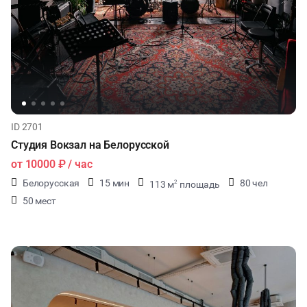
ID 2701
Студия Вокзал на Белорусской
от
10000 ₽
/ час
Белорусская
15 мин
80 чел
113 м
площадь
2
50 мест