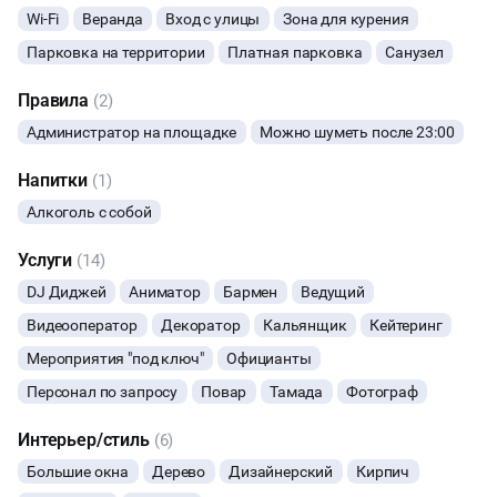
Кейтеринг
Wi-Fi
Веранда
Вход с улицы
Зона для курения
Барное шоу
БАНКЕТЫ
Парковка на территории
Платная парковка
Санузел
Декоратор
Ведущий
ЮБИЛЕЙ
Кальян
Правила
(2)
Dj
Администратор на площадке
Можно шуметь после 23:00
Артисты
ВЫПУСКНЫЕ
Фото и видео сьемка
Напитки
PRO звук и свет по райдеру
(1)
МАЛЬЧИШНИК
Алкоголь с собой
ДИСКОТЕКА
Услуги
(14)
DJ Диджей
Аниматор
Бармен
Ведущий
НОВЫЙ ГОД
Видеооператор
Декоратор
Кальянщик
Кейтеринг
Мероприятия "под ключ"
Официанты
МАСТЕР-КЛАСС
Персонал по запросу
Повар
Тамада
Фотограф
СЕМИНАРЫ
Интерьер/стиль
(6)
Большие окна
Дерево
Дизайнерский
Кирпич
ВЫСТАВКИ