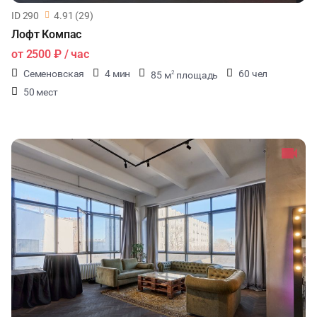
ID 290
4.91 (29)
Лофт Компас
от
2500 ₽
/ час
Семеновская
4 мин
60 чел
85 м
площадь
2
50 мест