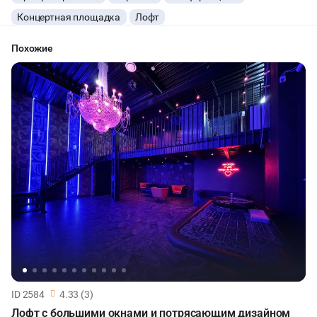
зала с караоке
Концертная площадка
Лофт
КАСТИНГИ
Похожие
КИНОПРОСМОТР
НАСТОЛЬНЫЕ ИГРЫ
РЕПЕТИЦИИ
ФУРШЕТЫ
КОНФЕРЕНЦИИ
ДЕГУСТАЦИИ
ЧАЕПИТИЕ
ID 2584
4.33 (3)
ТИМБИЛДИНГ
Лофт с большими окнами и потрясающим дизайном