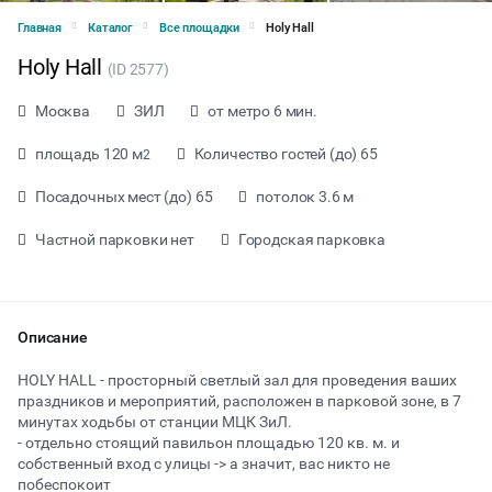
Главная
Каталог
Все площадки
Holy Hall
Holy Hall
(ID 2577)
Москва
ЗИЛ
от метро 6 мин.
площадь 120 м
Количество гостей (до) 65
2
Посадочных мест (до) 65
потолок 3.6 м
Частной парковки нет
Городская парковка
Описание
HOLY HALL - просторный светлый зал для проведения ваших
праздников и мероприятий, расположен в парковой зоне, в 7
минутах ходьбы от станции МЦК ЗиЛ.
от 2900 ₽ за час
- отдельно стоящий павильон площадью 120 кв. м. и
собственный вход с улицы -> а значит, вас никто не
побеспокоит
Тип мероприятия