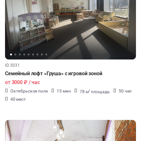
ID 3331
Семейный лофт «Груша» с игровой зоной
от
3000 ₽
/ час
Октябрьское поле
15 мин
50 чел
78 м
площадь
2
40 мест