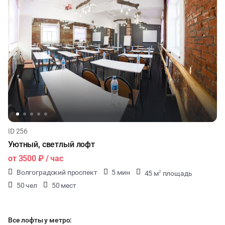
ID 256
Уютный, светлый лофт
от
3500 ₽
/ час
Волгоградский проспект
5 мин
45 м
площадь
2
50 чел
50 мест
Все лофты у метро: