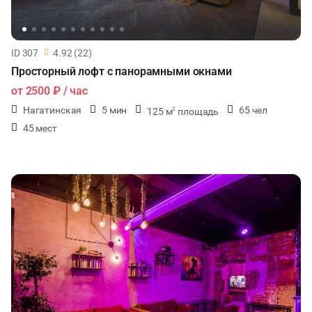
ID 307
4.92 (22)
Просторный лофт с панорамными окнами
от
2500 ₽
/ час
Нагатинская
5 мин
65 чел
125 м
площадь
2
45 мест