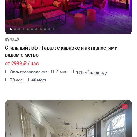
ID 3342
Стильный лофт Гараж с караоке и активностями
рядом с метро
от
2999 ₽
/ час
Электрозаводская
2 мин
120 м
площадь
2
70 чел
40 мест