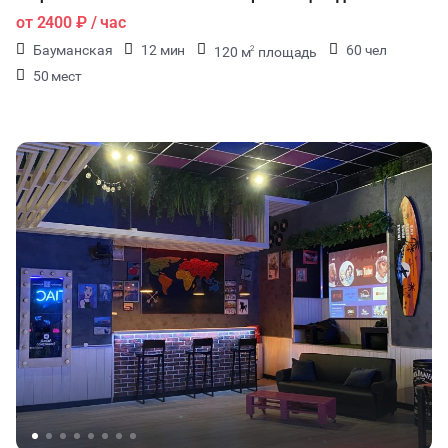
от
2400 ₽
/ час
Бауманская
12 мин
60 чел
120 м
площадь
2
50 мест