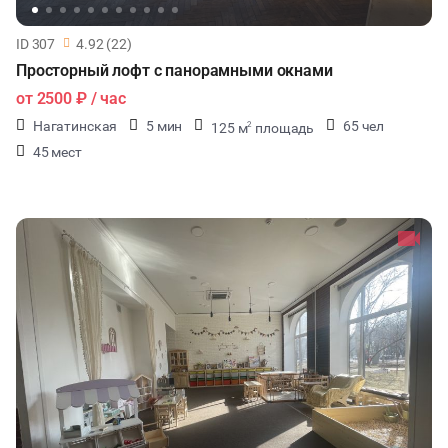
ID 307
4.92 (22)
Просторный лофт с панорамными окнами
от
2500 ₽
/ час
Нагатинская
5 мин
65 чел
125 м
площадь
2
45 мест