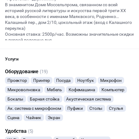
В знаменитом Доме Моссельпрома, связанном со всей
историей русской литературы и искусства первой трети ХХ
века, в особенности с именами Маяквского, Родченко…
Начало
Окончание
Калашный пер., дом 2/10, цокольный этаж (вход с Калашного
ВЕЧЕРИНКИ
переулка)
Основная ставка: 2500р/час. Возможны значительные скидки
в первой половине дня.
ДЕНЬ РОЖДЕНИЯ
Кофейня с редкими, изящными кофе и чаем (17 видов) может
СВАДЬБЫ
работать до/после (или во время) вашего мероприятия.
Услуги
Светло, красиво, стильно.
Оборудование
КОРПОРАТИВЫ
(19)
Рассадка - гибкая. Много возможностей! С рассадкой для
Проектор
Принтер
Посуда
Ноутбук
Микрофон
фильма/концерта - до 55 человек точно помещается. При
ДАННЫЙ ЛОФТ СЕЙЧАС НЕ АКТИВЕН
ДЕЛОВЫЕ МЕРОПРИЯТИЯ
другой рассадке может быть меньше. Если без стульев, то до
Микроволновка
Мебель
Кофемашина
Компьютер
65 точно.
ОСТАВИТЬ ЗАЯВКУ
Бокалы
Барная стойка
Акустическая система
ФОТОСЕССИИ
Есть: сцена, Wi-Fi (вайфай), кондиционер,
Ак. система с микрофоном
Пуфики
Столы
Стулья
высококачественный проектор и большой экран, стойка
Вы можете отменить заявку в любой момент, это бесплатно
кофейни с бариста, стулья, столы, звуковая аппаратура,
Сцена
ЙОГА И РАСТЯЖКА
Чайник
Экран
или поменять параметры с нашим менеджером после того, как
микрофоны, клавиатура Roland, и мн. др. Часть дается
оставите заявку
бесплатно, часть может быть со разумной наценкой.
Удобства
(5)
ФИТНЕС
🔥
11 человек интересовались этой площадкой сегодня