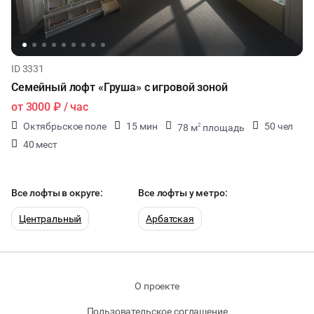
ID 3331
Семейный лофт «Груша» с игровой зоной
от
3000 ₽
/ час
Октябрьское поле
15 мин
50 чел
78 м
площадь
2
40 мест
Все лофты в округе:
Все лофты у метро:
Центральный
Арбатская
О проекте
Пользовательское соглашение