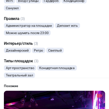
Wi-Fi
Вход с улицы
Гардероб
Кондиционер
НИГДЕ КРОМЕ, КАК В МОССЕЛЬПРОМЕ!
СВИДАНИЯ
Санузел
Контакты: NK@NigdeKrome.ru, (495) 241-31-00
Правила
(3)
МАСТЕР-КЛАСС
Администратор на площадке
Депозит есть
СЕМИНАРЫ
Можно шуметь после 23:00
Интерьер/стиль
(3)
ВЫСТАВКИ
Дизайнерский
Ретро
Светлый
КАСТИНГИ
Типы площадок
(3)
Арт-пространство
Концертная площадка
КИНОПРОСМОТР
Театральный зал
РЕПЕТИЦИИ
Похожие
ФУРШЕТЫ
КОНФЕРЕНЦИИ