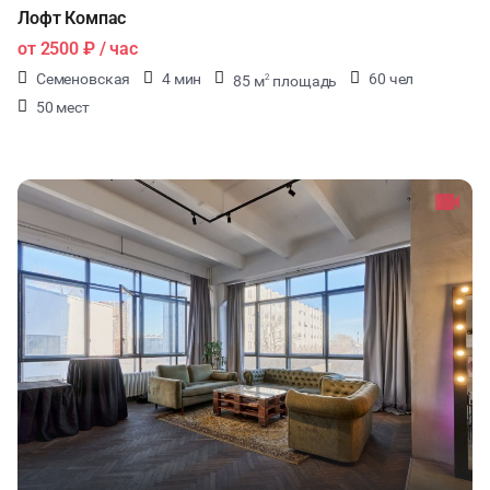
Лофт Компас
от
2500 ₽
/ час
Семеновская
4 мин
60 чел
85 м
площадь
2
50 мест