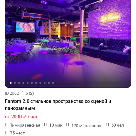
ID 2062
5 (2)
Fantom 2.0 стильное пространство со сценой и
панорамным
от
2000 ₽
/ час
Тимирязевская
10 мин
60 чел
170 м
площадь
2
75 мест