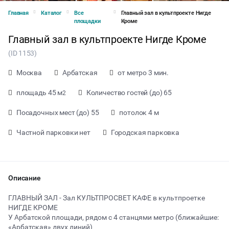
Главная
Каталог
Все
Главный зал в культпроекте Нигде
площадки
Кроме
Главный зал в культпроекте Нигде Кроме
(ID 1153)
Москва
Арбатская
от метро 3 мин.
площадь 45 м
Количество гостей (до) 65
2
Посадочных мест (до) 55
потолок 4 м
Частной парковки нет
Городская парковка
Описание
от 2500 ₽ за час
ГЛАВНЫЙ ЗАЛ - Зал КУЛЬТПРОСВЕТ КАФЕ в культпроетке
НИГДЕ КРОМЕ
У Арбатской площади, рядом с 4 станцями метро (ближайшие:
Тип мероприятия
«Арбатская» двух линий)