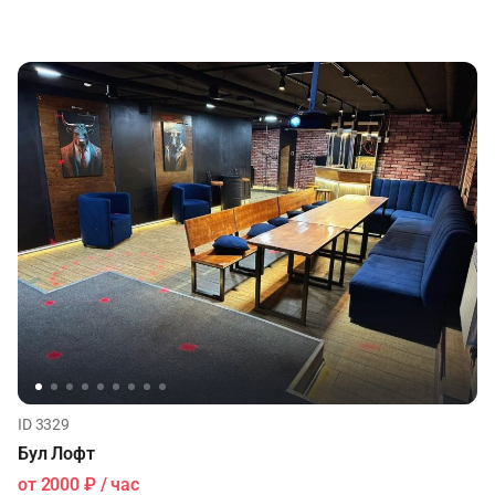
ID 3329
Бул Лофт
от
2000 ₽
/ час