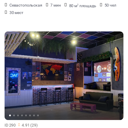
Севастопольская
7 мин
50 чел
80 м
площадь
2
30 мест
ID 290
4.91 (29)