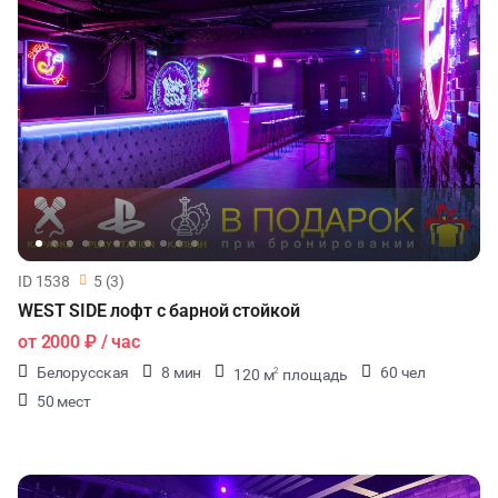
ДЕГУСТАЦИИ
ЧАЕПИТИЕ
ТИМБИЛДИНГ
ID 1538
5 (3)
WEST SIDE лофт с барной стойкой
от
2000 ₽
/ час
Белорусская
8 мин
60 чел
120 м
площадь
2
50 мест