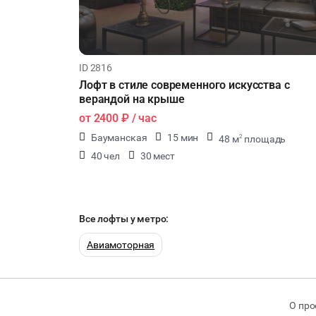
ID 2816
Лофт в стиле современного искусства с
верандой на крыше
от
2400 ₽
/ час
Бауманская
15 мин
48 м
площадь
2
40 чел
30 мест
Все лофты у метро:
Авиамоторная
О про