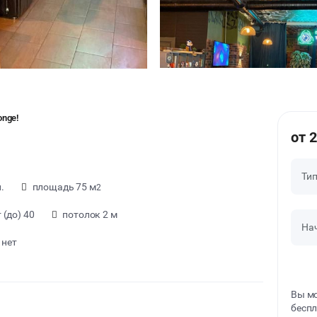
onge!
от 
Ти
.
площадь 75 м
2
(до) 40
потолок 2 м
На
 нет
Вы мо
беспл