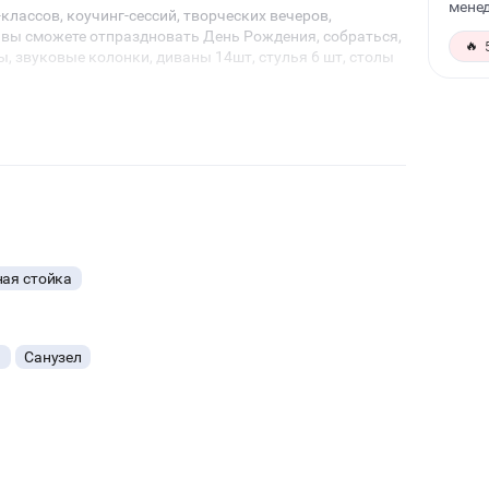
менед
лассов, коучинг-сессий, творческих вечеров,
 вы сможете отпраздновать День Рождения, собраться,
🔥
ы, звуковые колонки, диваны 14шт, стулья 6 шт, столы
ая стойка
я
Санузел