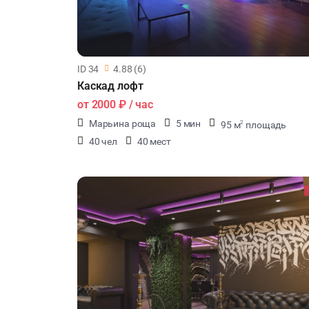
ID 34
4.88 (6)
Каскад лофт
от
2000 ₽
/ час
Марьина роща
5 мин
95 м
площадь
2
40 чел
40 мест