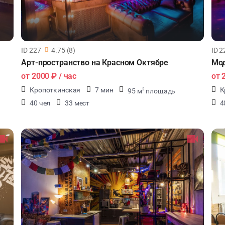
ID 227
4.75 (8)
ID 2
Арт-пространство на Красном Октябре
Мод
от
2000 ₽
/ час
от
Кропоткинская
7 мин
К
95 м
площадь
2
40 чел
33 мест
4