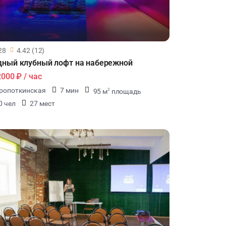
28
4.42 (12)
ный клубный лофт на набережной
2000 ₽
/ час
ропоткинская
7 мин
95 м
площадь
2
0 чел
27 мест