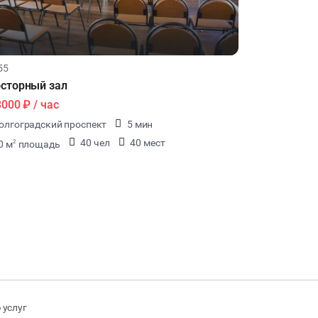
55
сторный зал
3000 ₽
/ час
олгоградский проспект
5 мин
40 чел
40 мест
0 м
площадь
2
 услуг