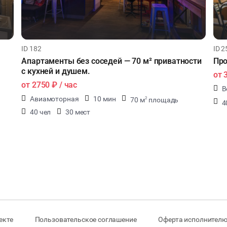
ID 182
ID 2
Апартаменты без соседей — 70 м² приватности
Про
с кухней и душем.
от
от
2750 ₽
/ час
В
Авиамоторная
10 мин
70 м
площадь
2
4
40 чел
30 мест
екте
Пользовательское соглашение
Оферта исполнителю