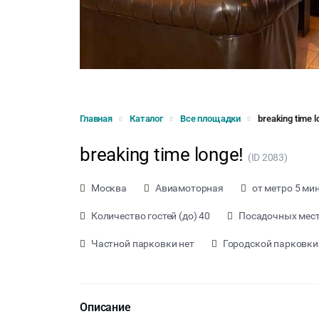
Главная
Каталог
Все площадки
breaking time l
breaking time longe!
(ID 2083)
Москва
Авиамоторная
от метро 5 мин
Количество гостей (до) 40
Посадочных мест 
Частной парковки нет
Городской парковки
Описание