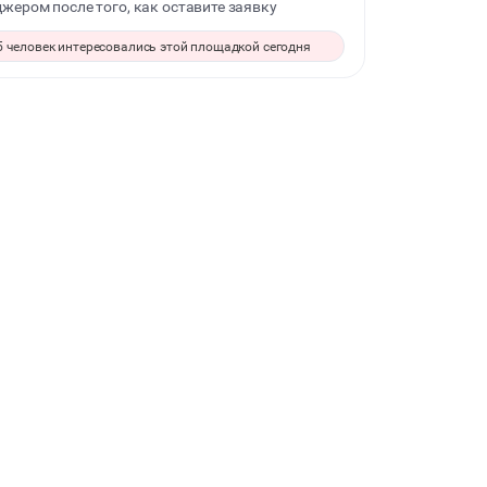
жером после того, как оставите заявку
ДЕТСКИЕ ПРАЗДНИКИ
5 человек интересовались этой площадкой сегодня
КОРПОРАТИВЫ
КВАРТИРНИКИ
ФОТОСЕССИИ
СВИДАНИЯ
МАСТЕР-КЛАСС
СЕМИНАРЫ
ТАНЦЫ
КАСТИНГИ