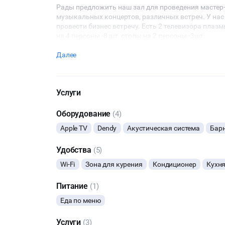
Рады предложить наш зал для проведения мастер-к
музыкальных концертов, различных встреч. У нас
провести бизнес встречу. Есть 2 телевизора плазм
на 4 персоны -8 шт, столы на 2 персоны -3шт.
Далее
Услуги
Оборудование
(4)
Apple TV
Dendy
Акустическая система
Барн
Удобства
(5)
Wi-Fi
Зона для курения
Кондиционер
Кухн
Питание
(1)
Еда по меню
Услуги
(3)