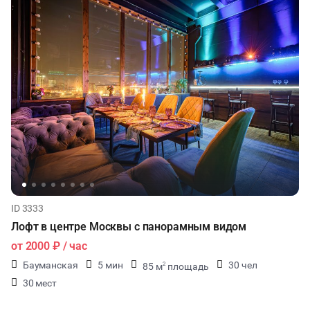
ID 3333
Лофт в центре Москвы с панорамным видом
от
2000 ₽
/ час
Бауманская
5 мин
30 чел
85 м
площадь
2
30 мест