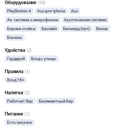
Оборудование
(10)
PlayStation 4
Aux для Iphone
Aux
Ак. система с микрофоном
Начало
Акустическая система
Окончание
ВЕЧЕРИНКИ
Барная стойка
Бассейн
Бильярд (пул)
Ванна
Бокалы
ДЕВИЧНИК
Удобства
(2)
КОРПОРАТИВЫ
Гардероб
Вход с улицы
ДИСКОТЕКА
Правила
(1)
ДАННЫЙ ЛОФТ СЕЙЧАС НЕ АКТИВЕН
Вход 18+
ТАНЦЫ
Напитки
(2)
ОСТАВИТЬ ЗАЯВКУ
КОНФЕРЕНЦИИ
Работает бар
Безлимитный бар
Вы можете отменить заявку в любой момент, это бесплатно
или поменять параметры с нашим менеджером после того, как
Питание
(1)
оставите заявку
Есть закуски
🔥
8 человек интересовались этой площадкой сегодня