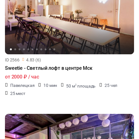
ID 2566
4.83 (6)
Sweetie - Светлый лофт в центре Мск
от
2000 ₽
/ час
Павелецкая
10 мин
25 чел
50 м
площадь
2
25 мест