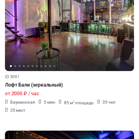
ID 3091
Лофт Бали (зеркальный)
от
2000 ₽
/ час
Бауманская
5 мин
35 чел
85 м
площадь
2
35 мест