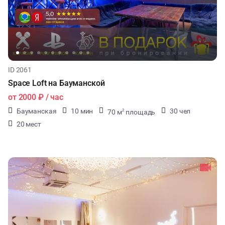
ID 2061
Space Loft на Бауманской
от
2000 ₽
/ час
Бауманская
10 мин
30 чел
70 м
площадь
2
20 мест