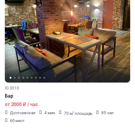
ID 3310
Бар
от
2000 ₽
/ час
Достоевская
4 мин
85 чел
70 м
площадь
2
60 мест