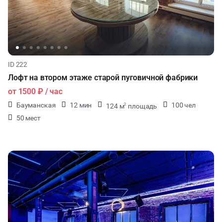
КОНФЕРЕНЦИИ
ЧАЕПИТИЕ
ID 222
Лофт на втором этаже старой пуговичной фабрики
от
1500 ₽
/ час
Бауманская
12 мин
100 чел
124 м
площадь
2
50 мест