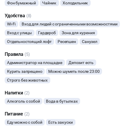
ресепшне)
Фон бумажный
Чайник
Холодильник
ФОТОСЕССИИ
- Профессиональная кофемашина на ресепшне, 160р средний
Удобства
(8)
кофе 350мл
ЮБИЛЕЙ
Wi-Fi
Вход для людей с ограниченными возможностями
- Проектор и караоке
Вход с улицы
Гардероб
Зона для курения
ЙОГА И РАСТЯЖКА
В помещение есть отдельный вход с улицы, можно подъехать
Отдельностоящий лофт
Ресепшен
Санузел
на авто для разгрузки/погрузки.
ФИТНЕС
Правила
(5)
Парковка 200р/час, за территорией (200 метров) есть и
бесплатная, места не гарантированы.
Администратор на площадке
Депозит есть
ВЫПУСКНЫЕ
Курить запрещено
Можно шуметь после 23:00
В помещении можно шуметь круглосуточно.
Строго без животных
МАЛЬЧИШНИК
Напитки
(2)
ДИСКОТЕКА
Алкоголь с собой
Вода в бутылках
СВИДАНИЯ
Питание
(2)
Еду можно с собой
Есть закуски
НОВЫЙ ГОД