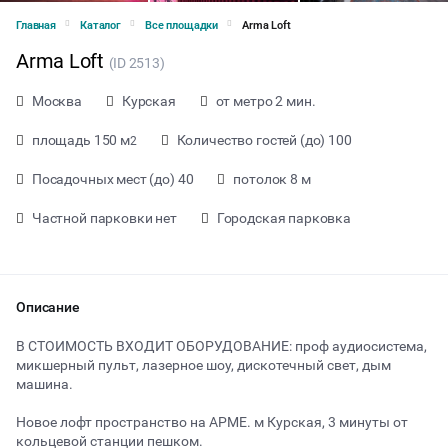
Главная
Каталог
Все площадки
Arma Loft
Arma Loft
(ID 2513)
Москва
Курская
от метро 2 мин.
площадь 150 м
Количество гостей (до) 100
2
Посадочных мест (до) 40
потолок 8 м
Частной парковки нет
Городская парковка
Описание
В СТОИМОСТЬ ВХОДИТ ОБОРУДОВАНИЕ: проф аудиосистема,
микшерный пульт, лазерное шоу, дискотечный свет, дым
машина.
от 1800 ₽ за час
Новое лофт пространство на АРМЕ. м Курская, 3 минуты от
кольцевой станции пешком.
Тип мероприятия