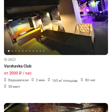
ID 2422
Varshavka Club
от
2000 ₽
/ час
Варшавская
2 мин
80 чел
165 м
площадь
2
50 мест