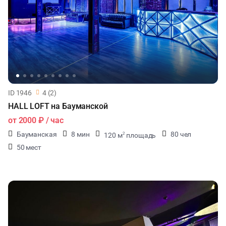
ID 1946
4 (2)
HALL LOFT на Бауманской
от
2000 ₽
/ час
Бауманская
8 мин
80 чел
120 м
площадь
2
50 мест