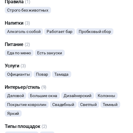
Перед арендой вносится залог в размере 5000 руб если менее
Правила
(1)
20 человек, более 20 человек залог составляет 10000 руб. По
ЮБИЛЕЙ
Строго без животных
завершению мероприятия залог возвращается
Напитки
(3)
ВЫПУСКНЫЕ
Алкоголь с собой
Работает бар
Пробковый сбор
МАЛЬЧИШНИК
Питание
(2)
Еда по меню
Есть закуски
НОВЫЙ ГОД
Услуги
(3)
МАСТЕР-КЛАСС
Официанты
Повар
Тамада
СЕМИНАРЫ
Интерьер/стиль
(9)
Деловой
Большие окна
Дизайнерский
Колонны
ВЫСТАВКИ
Покрытие ковролин
Свадебный
Светлый
Темный
НАСТОЛЬНЫЕ ИГРЫ
Яркий
Типы площадок
(2)
ФУРШЕТЫ