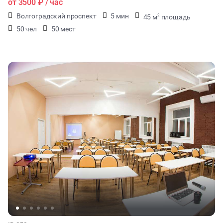
от
3500 ₽
/ час
Волгоградский проспект
5 мин
45 м
площадь
2
50 чел
50 мест