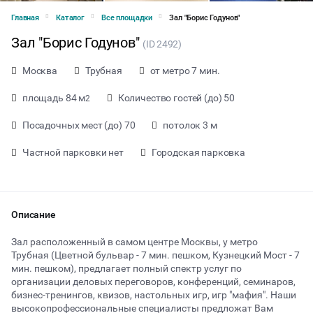
Главная
Каталог
Все площадки
Зал "Борис Годунов"
Зал "Борис Годунов"
(ID 2492)
Москва
Трубная
от метро 7 мин.
площадь 84 м
Количество гостей (до) 50
2
Посадочных мест (до) 70
потолок 3 м
Частной парковки нет
Городская парковка
Описание
Зал расположенный в самом центре Москвы, у метро
Трубная (Цветной бульвар - 7 мин. пешком, Кузнецкий Мост - 7
мин. пешком), предлагает полный спектр услуг по
от 4000 ₽ за час
организации деловых переговоров, конференций, семинаров,
бизнес-тренингов, квизов, настольных игр, игр "мафия". Наши
высокопрофессиональные специалисты предложат Вам
Тип мероприятия