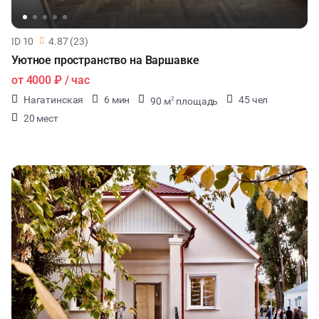
ID 10
4.87 (23)
Уютное пространство на Варшавке
от
4000 ₽
/ час
Нагатинская
6 мин
45 чел
90 м
площадь
2
20 мест