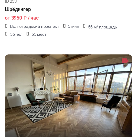
ID 253
Шрёдингер
от
3950 ₽
/ час
Волгоградский проспект
5 мин
55 м
площадь
2
55 чел
55 мест