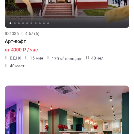
ID 1036
4.67 (6)
Арт-лофт
от
4000 ₽
/ час
ВДНХ
15 мин
40 чел
170 м
площадь
2
40 мест