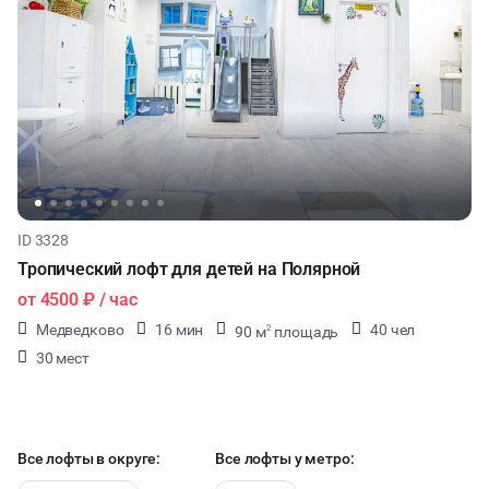
ID 3328
Тропический лофт для детей на Полярной
от
4500 ₽
/ час
Медведково
16 мин
40 чел
90 м
площадь
2
30 мест
Все лофты в округе:
Все лофты у метро: